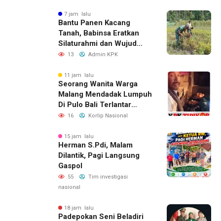
7 jam lalu
Bantu Panen Kacang
Tanah, Babinsa Eratkan
Silaturahmi dan Wujud
Kepedulian kepada Petani
13
Admin KPK
11 jam lalu
Seorang Wanita Warga
Malang Mendadak Lumpuh
Di Pulo Bali Terlantar
Selama 3 Hari Tidak Ada
16
Korlip Nasional
Yang Menolong nya.Dan
Korban Menghubungi
15 jam lalu
Herman S.Pdi, Malam
YUNUS WAHYUDI Aktivis
Dilantik, Pagi Langsung
Banyuwangi Dan Langsung
Gaspol
Di Tolong Untuk Perawatan
Lebih Lanjut
55
Tim investigasi
nasional
18 jam lalu
Padepokan Seni Beladiri