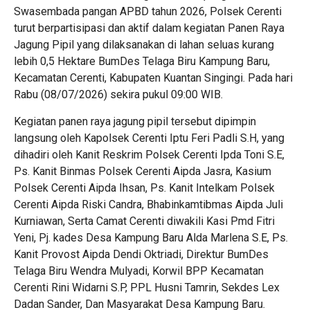
Swasembada pangan APBD tahun 2026, Polsek Cerenti
turut berpartisipasi dan aktif dalam kegiatan Panen Raya
Jagung Pipil yang dilaksanakan di lahan seluas kurang
lebih 0,5 Hektare BumDes Telaga Biru Kampung Baru,
Kecamatan Cerenti, Kabupaten Kuantan Singingi. Pada hari
Rabu (08/07/2026) sekira pukul 09:00 WIB.
Kegiatan panen raya jagung pipil tersebut dipimpin
langsung oleh Kapolsek Cerenti Iptu Feri Padli S.H, yang
dihadiri oleh Kanit Reskrim Polsek Cerenti Ipda Toni S.E,
Ps. Kanit Binmas Polsek Cerenti Aipda Jasra, Kasium
Polsek Cerenti Aipda Ihsan, Ps. Kanit Intelkam Polsek
Cerenti Aipda Riski Candra, Bhabinkamtibmas Aipda Juli
Kurniawan, Serta Camat Cerenti diwakili Kasi Pmd Fitri
Yeni, Pj. kades Desa Kampung Baru Alda Marlena S.E, Ps.
Kanit Provost Aipda Dendi Oktriadi, Direktur BumDes
Telaga Biru Wendra Mulyadi, Korwil BPP Kecamatan
Cerenti Rini Widarni S.P, PPL Husni Tamrin, Sekdes Lex
Dadan Sander, Dan Masyarakat Desa Kampung Baru.