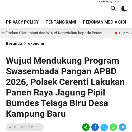
Senin, 10 Agu 2026
PRIVACY POLICY
TENTANG KAMI
PEDOMAN MEDIA CIBER
mi dan Wujud Kepedulian kepada Petani
Seorang Wanita 
11 jam lalu
Beranda
ekonomi
Wujud Mendukung Program
Swasembada Pangan APBD
2026, Polsek Cerenti Lakukan
Panen Raya Jagung Pipil
Bumdes Telaga Biru Desa
Kampung Baru
waktu baca 3 menit