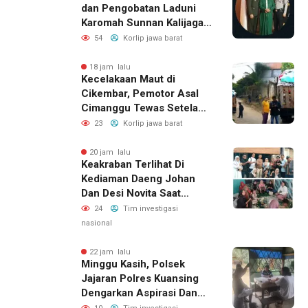
dan Pengobatan Laduni
Karomah Sunnan Kalijaga
Buka Ijazah Ilmu Laduni
54
Korlip jawa barat
Beladiri
18 jam lalu
Kecelakaan Maut di
Cikembar, Pemotor Asal
Cimanggu Tewas Setelah
Terpental Masuk Kolong
23
Korlip jawa barat
Mobil Pengangkut Sampah
20 jam lalu
Keakraban Terlihat Di
Kediaman Daeng Johan
Dan Desi Novita Saat
Puluhan Awak Media Hadir
24
Tim investigasi
Dalam Rangka Acara Rutin
nasional
Grup Info Lalu Lintas
Sekaligus Doa Syukuran
22 jam lalu
Minggu Kasih, Polsek
Menempati Rumah Baru
Jajaran Polres Kuansing
Dengarkan Aspirasi Dan
Keluhan Masyarakat