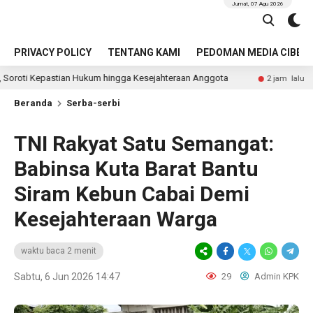
Jumat, 07 Agu 2026
PRIVACY POLICY
TENTANG KAMI
PEDOMAN MEDIA CIBER
tian Hukum hingga Kesejahteraan Anggota
Identitas Pen
2 jam lalu
Beranda
Serba-serbi
TNI Rakyat Satu Semangat:
Babinsa Kuta Barat Bantu
Siram Kebun Cabai Demi
Kesejahteraan Warga
waktu baca 2 menit
Sabtu, 6 Jun 2026 14:47
29
Admin KPK