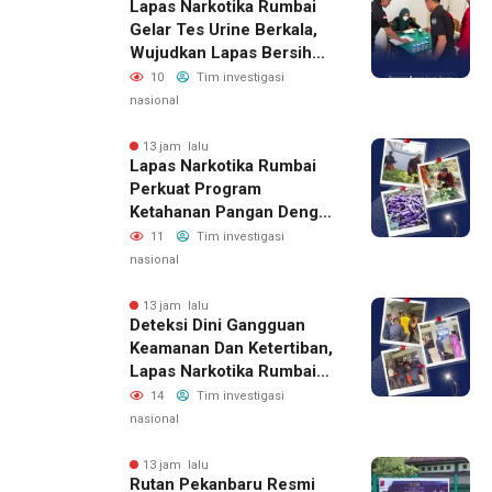
Lapas Narkotika Rumbai
Gelar Tes Urine Berkala,
Wujudkan Lapas Bersih
Dari Narkoba
10
Tim investigasi
nasional
13 jam lalu
Lapas Narkotika Rumbai
Perkuat Program
Ketahanan Pangan Dengan
Memanen Terong
11
Tim investigasi
nasional
13 jam lalu
Deteksi Dini Gangguan
Keamanan Dan Ketertiban,
Lapas Narkotika Rumbai
Gelar Razia Rutin Blok
14
Tim investigasi
Hunian
nasional
13 jam lalu
Rutan Pekanbaru Resmi