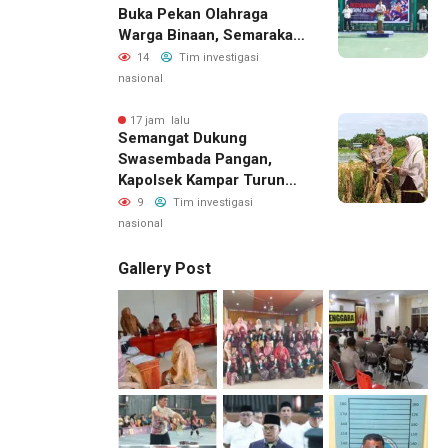
Buka Pekan Olahraga
Warga Binaan, Semarakan
HUT RI Ke-81
14
Tim investigasi
nasional
17 jam lalu
Semangat Dukung
Swasembada Pangan,
Kapolsek Kampar Turun
Langsung Panen Jagung
9
Tim investigasi
Di Sendayan
nasional
Gallery Post