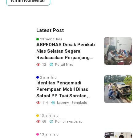
Latest Post
23 menit lalu
ABPEDNAS Desak Pemkab
Nias Selatan Segera
Realisasikan Perpanjangan
Masa Jabatan BPD, Soroti
12
Korwil Nias
Kepastian Hukum hingga
Kesejahteraan Anggota
2 jam lalu
Identitas Pengemudi
Perempuan Mobil Dinas
Satpol PP Tuai Sorotan,
Publik Pertanyakan Izin
114
kaperwil Bengkulu
Penggunaan
13 jam lalu
68
Korlip jawa barat
13 jam lalu