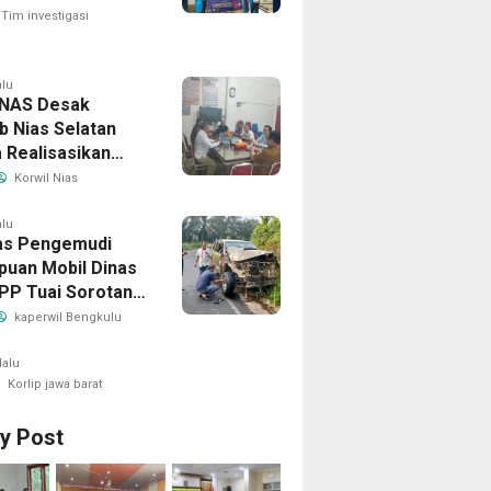
Darah
Tim investigasi
alu
NAS Desak
 Nias Selatan
 Realisasikan
jangan Masa
Korwil Nias
n BPD, Soroti
ian Hukum hingga
alu
tas Pengemudi
hteraan Anggota
uan Mobil Dinas
 PP Tuai Sorotan,
Pertanyakan Izin
kaperwil Bengkulu
Penggunaan
lalu
Korlip jawa barat
ry Post