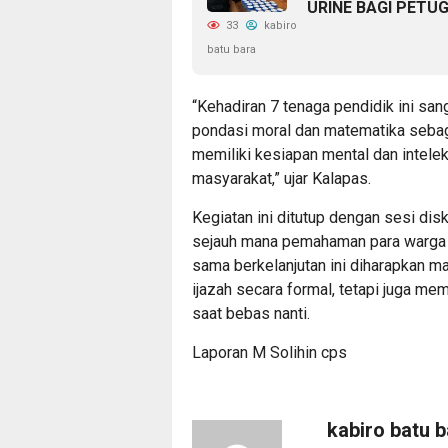
URINE BAGI PETU
33
kabiro
batu bara
“Kehadiran 7 tenaga pendidik ini sa
pondasi moral dan matematika sebaga
memiliki kesiapan mental dan intele
masyarakat,” ujar Kalapas.
Kegiatan ini ditutup dengan sesi di
sejauh mana pemahaman para warga b
sama berkelanjutan ini diharapkan m
ijazah secara formal, tetapi juga me
saat bebas nanti.
Laporan M Solihin cps
kabiro batu 