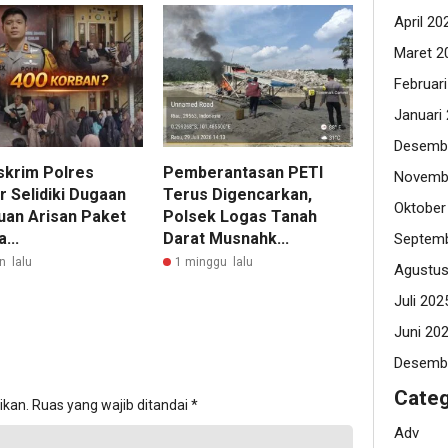
April 20
Maret 2
Februar
Januari
Desemb
skrim Polres
Pemberantasan PETI
Novemb
r Selidiki Dugaan
Terus Digencarkan,
Oktober
uan Arisan Paket
Polsek Logas Tanah
...
Darat Musnahk...
Septemb
n lalu
1 minggu lalu
Agustus
Juli 202
Juni 20
Desemb
Categ
ikan.
Ruas yang wajib ditandai
*
Adv