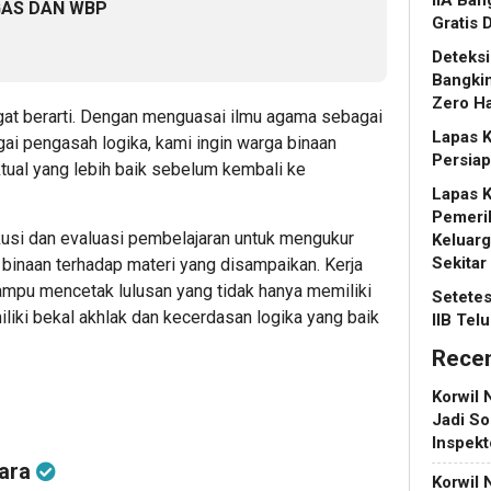
GAS DAN WBP
Gratis 
Deteksi
Bangkin
Zero Ha
ngat berarti. Dengan menguasai ilmu agama sebagai
Lapas K
i pengasah logika, kami ingin warga binaan
Persia
ktual yang lebih baik sebelum kembali ke
Lapas K
Pemerik
skusi dan evaluasi pembelajaran untuk mengukur
Keluar
Sekitar
inaan terhadap materi yang disampaikan. Kerja
ampu mencetak lulusan yang tidak hanya memiliki
Setetes
miliki bekal akhlak dan kecerdasan logika yang baik
IIB Tel
Rece
Korwil 
Jadi So
Inspek
bara
Korwil 