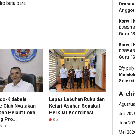
iro batu bara
Orahua
Anggot
Korwil 
078543 
Guru “
Korwil 
078543 
Guru “
Efy pol
Melalol
Seleks
Archi
do-Kidabela
Lapas Labuhan Ruku dan
Agustus
e Club Nyatakan
Kejari Asahan Sepakat
pan Pelaut Lokal
Perkuat Koordinasi
Juli 202
g Pro...
8 bulan lalu
Juni 20
n lalu
Mei 202