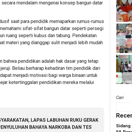
s secara mendalam mengenai konsep bangun datar
ndusif saat para pendidik memaparkan rumus-rumus
 memahami sifat-sifat bangun datar seperti persegi
ngun ruang seperti kubus dan tabung. Pendekatan
at materi yang dianggap sulit menjadi lebih mudah
 bahwa pendidikan adalah hak dasar yang tetap
jeruji. Beliau berharap kehadiran tim pendidik dari
apat menjadi motivasi bagi warga binaan untuk
jar ketertinggalan pendidikan mereka melalui
Cari
Recen
SYARAKATAN, LAPAS LABUHAN RUKU GERAK
Sidang 
PENYULUHAN BAHAYA NARKOBA DAN TES
IIA Ban