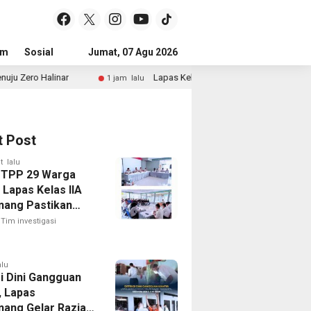
um
Sosial
Pendidikan
Jumat, 07 Agu 2026
Politik
Serba-serbi
Peristiwa
Lapas Kelas IIB Teluk Kuantan Gelar Rapat Persiapan HUT R
1 jam lalu
t Post
t lalu
 TPP 29 Warga
 Lapas Kelas IIA
nang Pastikan
 Integrasi Gratis
Tim investigasi
ansparan
alu
i Dini Gangguan
, Lapas
nang Gelar Razia