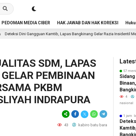
PEDOMAN MEDIA CIBER
HAK JAWAB DAN HAK KOREKSI
Huk
gguan Kamtib, Lapas Bangkinang Gelar Razia Insidentil Menuju Zero Halinar
ALITAS SDM, LAPAS
Lates
57 meni
 GELAR PEMBINAAN
Sidang
Binaan,
ERSAMA PKBM
Bangki
LIYAH INDRAPURA
Layanan
4
Dan Tr
nasional
1 jam l
Deteks
43
kabiro batu bara
Kamtib
Bangki