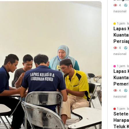
Insiden
4
Halinar
nasional
1 jam l
Lapas K
Kuanta
Persia
4
nasional
1 jam l
Lapas K
Kuanta
Pemeri
Gratis
4
Warga 
nasional
Masyar
1 jam l
Setete
Harapan
Teluk 