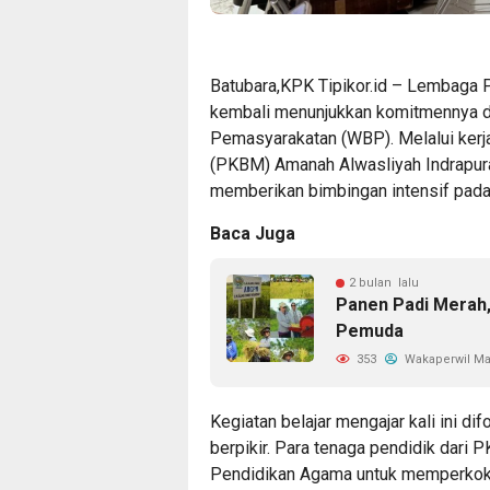
Batubara,KPK Tipikor.id – Lembaga 
kembali menunjukkan komitmennya 
Pemasyarakatan (WBP). Melalui kerj
(PKBM) Amanah Alwasliyah Indrapura
memberikan bimbingan intensif pada
Baca Juga
2 bulan lalu
Panen Padi Merah
Pemuda
353
Wakaperwil Ma
Kegiatan belajar mengajar kali ini d
berpikir. Para tenaga pendidik dar
Pendidikan Agama untuk memperkoko