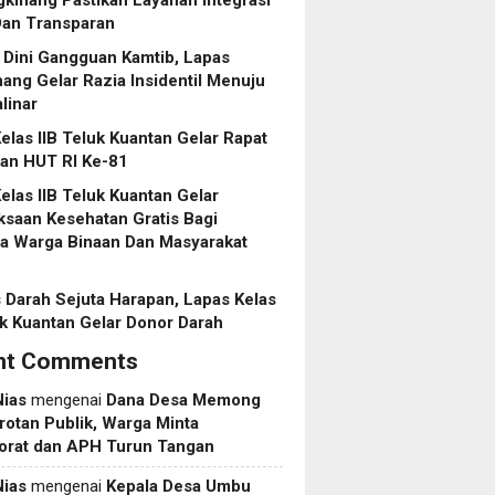
Dan Transparan
 Dini Gangguan Kamtib, Lapas
ang Gelar Razia Insidentil Menuju
linar
elas IIB Teluk Kuantan Gelar Rapat
pan HUT RI Ke-81
elas IIB Teluk Kuantan Gelar
saan Kesehatan Gratis Bagi
ga Warga Binaan Dan Masyarakat
 Darah Sejuta Harapan, Lapas Kelas
uk Kuantan Gelar Donor Darah
nt Comments
Nias
mengenai
Dana Desa Memong
rotan Publik, Warga Minta
torat dan APH Turun Tangan
Nias
mengenai
Kepala Desa Umbu