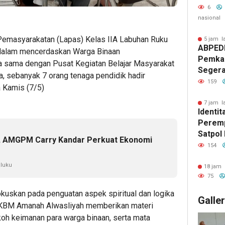
Donor 
6
nasional
Pemasyarakatan (Lapas) Kelas IIA Labuhan Ruku
5 jam l
ABPED
dalam mencerdaskan Warga Binaan
Pemkab
a sama dengan Pusat Kegiatan Belajar Masyarakat
Segera
, sebanyak 7 orang tenaga pendidik hadir
Perpan
159
 Kamis (7/5)
Jabata
Kepast
7 jam l
Identi
Keseja
Peremp
Satpol
, AMGPM Carry Kandar Perkuat Ekonomi
Publik 
154
luku
18 jam 
75
ifokuskan pada penguatan aspek spiritual dan logika
Galle
i PKBM Amanah Alwasliyah memberikan materi
h keimanan para warga binaan, serta mata