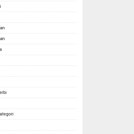
i
tan
kan
a
erbi
ategori