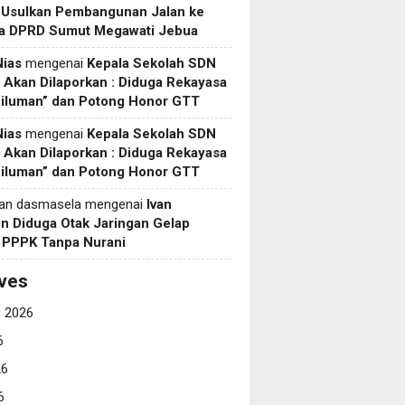
 Usulkan Pembangunan Jalan ke
a DPRD Sumut Megawati Jebua
Nias
mengenai
Kepala Sekolah SDN
Akan Dilaporkan : Diduga Rekayasa
Siluman” dan Potong Honor GTT
Nias
mengenai
Kepala Sekolah SDN
Akan Dilaporkan : Diduga Rekayasa
Siluman” dan Potong Honor GTT
yan dasmasela
mengenai
Ivan
in Diduga Otak Jaringan Gelap
i PPPK Tanpa Nurani
ves
 2026
6
26
6