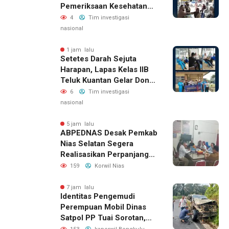
Pemeriksaan Kesehatan
Gratis Bagi Keluarga
4
Tim investigasi
Warga Binaan Dan
nasional
Masyarakat Sekitar
1 jam lalu
Setetes Darah Sejuta
Harapan, Lapas Kelas IIB
Teluk Kuantan Gelar Donor
Darah
6
Tim investigasi
nasional
5 jam lalu
ABPEDNAS Desak Pemkab
Nias Selatan Segera
Realisasikan Perpanjangan
Masa Jabatan BPD, Soroti
159
Korwil Nias
Kepastian Hukum hingga
Kesejahteraan Anggota
7 jam lalu
Identitas Pengemudi
Perempuan Mobil Dinas
Satpol PP Tuai Sorotan,
Publik Pertanyakan Izin