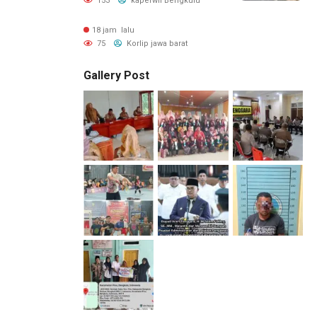
153
kaperwil Bengkulu
Penggunaan
18 jam lalu
75
Korlip jawa barat
Gallery Post