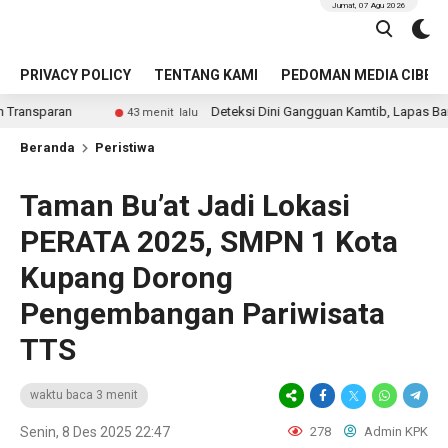
Jumat, 07 Agu 2026
PRIVACY POLICY
TENTANG KAMI
PEDOMAN MEDIA CIBER
Deteksi Dini Gangguan Kamtib, Lapas Bangkinang Gelar
43 menit lalu
Beranda
Peristiwa
Taman Bu’at Jadi Lokasi
PERATA 2025, SMPN 1 Kota
Kupang Dorong
Pengembangan Pariwisata
TTS
waktu baca 3 menit
Senin, 8 Des 2025 22:47
278
Admin KPK