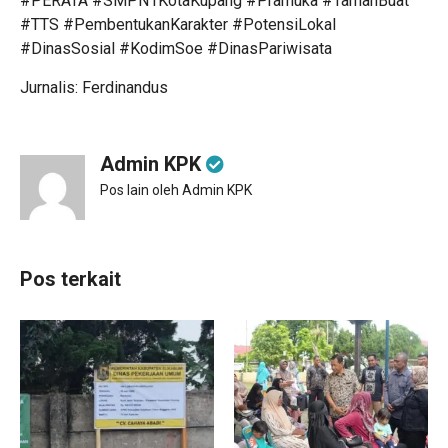
#PERATA #SMPN1KotaKupang #Pramuka #TamanBuat
#TTS #PembentukanKarakter #PotensiLokal
#DinasSosial #KodimSoe #DinasPariwisata
Jurnalis: Ferdinandus
Admin KPK
Pos lain oleh Admin KPK
Pos terkait