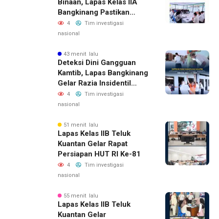
Binaan, Lapas Kelas IIA
Bangkinang Pastikan
Layanan Integrasi Gratis
4
Tim investigasi
Dan Transparan
nasional
43 menit lalu
Deteksi Dini Gangguan
Kamtib, Lapas Bangkinang
Gelar Razia Insidentil
Menuju Zero Halinar
4
Tim investigasi
nasional
51 menit lalu
Lapas Kelas IIB Teluk
Kuantan Gelar Rapat
Persiapan HUT RI Ke-81
4
Tim investigasi
nasional
55 menit lalu
Lapas Kelas IIB Teluk
Kuantan Gelar