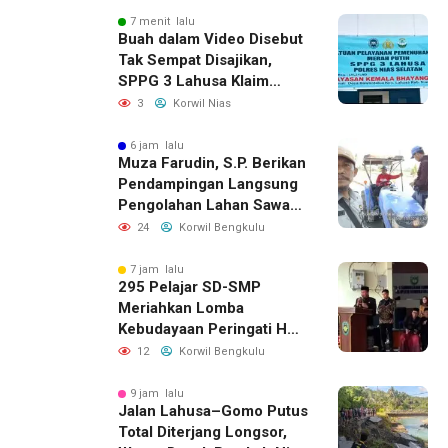
7 menit lalu
Buah dalam Video Disebut
Tak Sempat Disajikan,
SPPG 3 Lahusa Klaim
Langsung Ganti dan
3
Korwil Nias
Perketat Pengawasan
6 jam lalu
Muza Farudin, S.P. Berikan
Pendampingan Langsung
Pengolahan Lahan Sawah
di Seginim
24
Korwil Bengkulu
7 jam lalu
295 Pelajar SD-SMP
Meriahkan Lomba
Kebudayaan Peringati HUT
RI Ke-81 di Bengkulu
12
Korwil Bengkulu
Selatan
9 jam lalu
Jalan Lahusa–Gomo Putus
Total Diterjang Longsor,