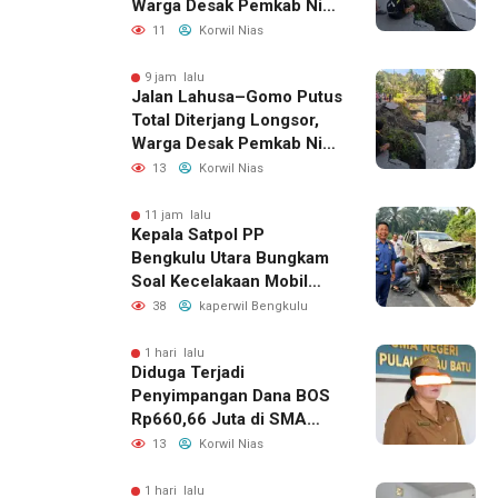
Warga Desak Pemkab Nias
Selatan Bergerak Cepat
11
Korwil Nias
9 jam lalu
Jalan Lahusa–Gomo Putus
Total Diterjang Longsor,
Warga Desak Pemkab Nias
Selatan Bergerak Cepat
13
Korwil Nias
11 jam lalu
Kepala Satpol PP
Bengkulu Utara Bungkam
Soal Kecelakaan Mobil
Dinas yang Dikemudikan
38
kaperwil Bengkulu
Perempuan
1 hari lalu
Diduga Terjadi
Penyimpangan Dana BOS
Rp660,66 Juta di SMA
Negeri 1 Pulau-Pulau
13
Korwil Nias
Batu, Sejumlah Pos
Belanja Bernilai Besar Jadi
1 hari lalu