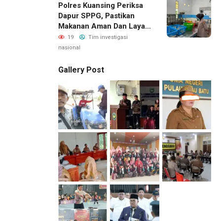
Polres Kuansing Periksa
Sorotan; LSM GEMPUR
Dapur SPPG, Pastikan
Siapkan Laporan ke
Makanan Aman Dan Layak
Kejaksaan
Dikonsumsi
19
Tim investigasi
nasional
Gallery Post