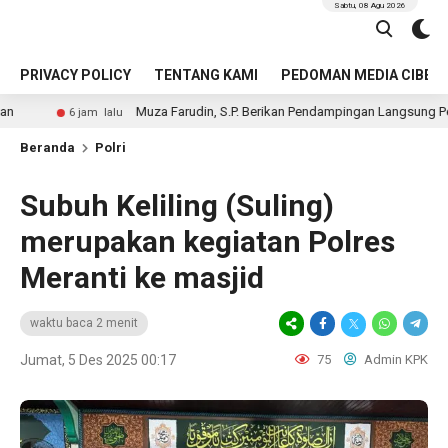
Sabtu, 08 Agu 2026
PRIVACY POLICY
TENTANG KAMI
PEDOMAN MEDIA CIBER
Muza Farudin, S.P. Berikan Pendampingan Langsung Pengolahan Laha
m lalu
Beranda
Polri
Subuh Keliling (Suling)
merupakan kegiatan Polres
Meranti ke masjid
waktu baca 2 menit
Jumat, 5 Des 2025 00:17
75
Admin KPK