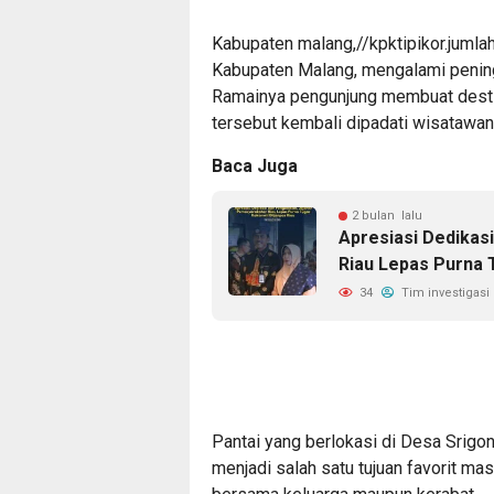
Kabupaten malang,//kpktipikor.juml
Kabupaten Malang, mengalami peningk
Ramainya pengunjung membuat destin
tersebut kembali dipadati wisatawan 
Baca Juga
2 bulan lalu
Apresiasi Dedikas
Riau Lepas Purna 
34
Tim investigasi
Pantai yang berlokasi di Desa Srigo
menjadi salah satu tujuan favorit ma