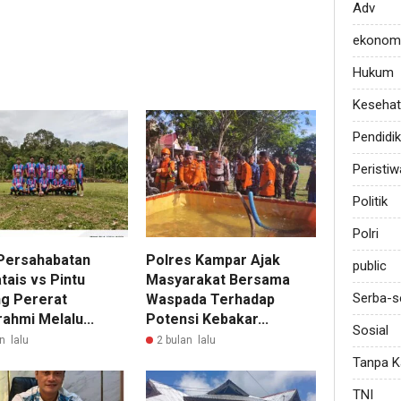
Adv
ekonom
Hukum
Keseha
Pendidi
Peristiw
Politik
Polri
Persahabatan
Polres Kampar Ajak
public
tais vs Pintu
Masyarakat Bersama
Serba-s
g Pererat
Waspada Terhadap
rahmi Melalu...
Potensi Kebakar...
Sosial
n lalu
2 bulan lalu
Tanpa K
TNI