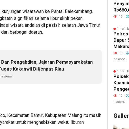
Penyim
Rp660,
ah kunjungan wisatawan ke Pantai Balekambang,
Negeri
13
atan signifikan selama libur akhir pekan.
Batu, 
asi wisata andalan di pesisir selatan Jawa Timur
Belanja
1 hari l
dari berbagai daerah.
Polres
Jadi S
Dapur 
GEMPU
Makan
Lapora
Layak 
19
nasional
i Dan Pengabdian, Jajaran Pemasyarakatan
Tugas Kakanwil Ditjenpas Riau
1 hari l
Polsek
 nasional
Kuansi
Penge
Kamlin
10
Warga 
nasional
Keaman
Galle
nco, Kecamatan Bantur, Kabupaten Malang itu masih
syarakat untuk menghabiskan waktu liburan