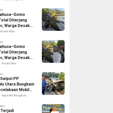
n
alu
Lahusa–Gomo
otal Diterjang
r, Warga Desak
 Nias Selatan
Korwil Nias
ak Cepat
alu
Lahusa–Gomo
otal Diterjang
r, Warga Desak
 Nias Selatan
Korwil Nias
ak Cepat
alu
 Satpol PP
lu Utara Bungkam
ecelakaan Mobil
yang Dikemudikan
kaperwil Bengkulu
puan
lalu
 Terjadi