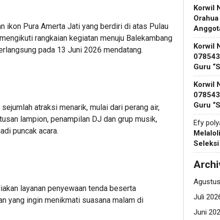
Korwil 
Orahua
 ikon Pura Amerta Jati yang berdiri di atas Pulau
Anggot
 mengikuti rangkaian kegiatan menuju Balekambang
Korwil 
 berlangsung pada 13 Juni 2026 mendatang.
078543 
Guru “
Korwil 
078543 
Guru “
ejumlah atraksi menarik, mulai dari perang air,
atusan lampion, penampilan DJ dan grup musik,
Efy pol
adi puncak acara.
Melalol
Seleks
Archi
Agustus
diakan layanan penyewaan tenda beserta
Juli 202
n yang ingin menikmati suasana malam di
Juni 20