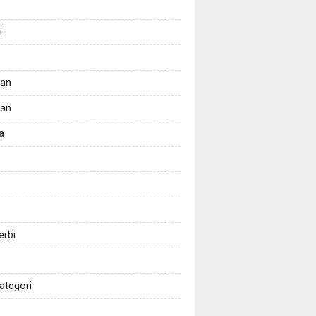
i
tan
kan
a
erbi
ategori