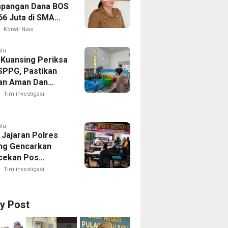
pangan Dana BOS
66 Juta di SMA
 1 Pulau-Pulau
Korwil Nias
Sejumlah Pos
 Bernilai Besar
alu
 Kuansing Periksa
orotan; LSM
SPPG, Pastikan
R Siapkan
an Aman Dan
n ke Kejaksaan
Dikonsumsi
Tim investigasi
alu
 Jajaran Polres
ng Gencarkan
cekan Pos
g, Kapolres Ajak
Tim investigasi
Aktif Jaga
an Lingkungan
ry Post