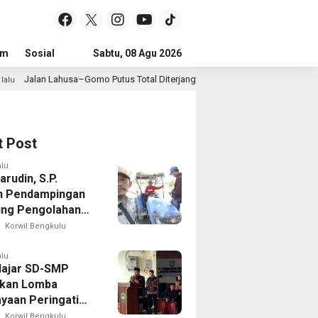
um
Sosial
Pendidikan
Sabtu, 08 Agu 2026
Politik
Serba-serbi
Peristiwa
mo Putus Total Diterjang Longsor, Warga Desak Pemkab Nias Selatan Berger
t Post
alu
rudin, S.P.
n Pendampingan
ng Pengolahan
Sawah di Seginim
Korwil Bengkulu
alu
lajar SD-SMP
kan Lomba
yaan Peringati
 Ke-81 di Bengkulu
Korwil Bengkulu