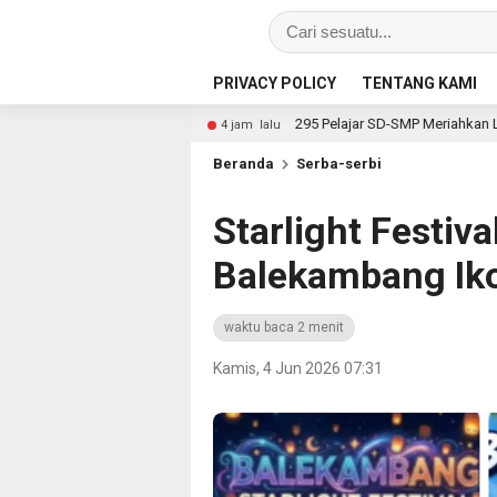
PRIVACY POLICY
TENTANG KAMI
nim
295 Pelajar SD-SMP Meriahkan Lomba Kebudayaan Peri
4 jam lalu
Beranda
Serba-serbi
Starlight Festiva
Balekambang Ik
waktu baca 2 menit
Kamis, 4 Jun 2026 07:31