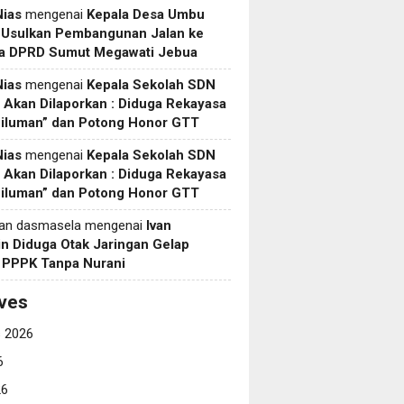
Nias
mengenai
Kepala Desa Umbu
 Usulkan Pembangunan Jalan ke
a DPRD Sumut Megawati Jebua
Nias
mengenai
Kepala Sekolah SDN
Akan Dilaporkan : Diduga Rekayasa
Siluman” dan Potong Honor GTT
Nias
mengenai
Kepala Sekolah SDN
Akan Dilaporkan : Diduga Rekayasa
Siluman” dan Potong Honor GTT
yan dasmasela
mengenai
Ivan
in Diduga Otak Jaringan Gelap
i PPPK Tanpa Nurani
ves
 2026
6
26