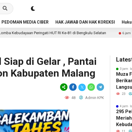
PEDOMAN MEDIA CIBER
HAK JAWAB DAN HAK KOREKSI
Huk
ngati HUT RI Ke-81 di Bengkulu Selatan
Jalan Lahusa–Go
6 jam lalu
l Siap di Gelar , Pantai
Lates
3 jam l
on Kabupaten Malang
Muza Fa
Berika
Langsu
Lahan 
23
48
Admin KPK
4 jam l
295 Pe
Meriah
Kebuda
HUT RI
11