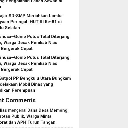
ng Pengolahan Lahan Sawah di
m
lajar SD-SMP Meriahkan Lomba
aan Peringati HUT RI Ke-81 di
lu Selatan
ahusa–Gomo Putus Total Diterjang
r, Warga Desak Pemkab Nias
 Bergerak Cepat
ahusa–Gomo Putus Total Diterjang
r, Warga Desak Pemkab Nias
 Bergerak Cepat
 Satpol PP Bengkulu Utara Bungkam
celakaan Mobil Dinas yang
dikan Perempuan
nt Comments
Nias
mengenai
Dana Desa Memong
rotan Publik, Warga Minta
torat dan APH Turun Tangan