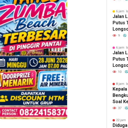
Selata
6 jam l
Jalan 
Putus T
Longso
Pemkab
9
Berger
6 jam l
Jalan 
Putus T
Longso
Pemkab
10
Berger
8 jam l
Kepala
Bengku
Soal K
Dinas 
37
Perem
22 jam 
Diduga