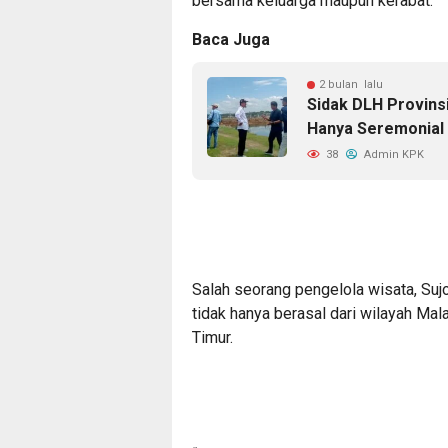
bersama keluarga maupun kerabat.
Baca Juga
2 bulan lalu
Sidak DLH Provin
Hanya Seremonial
38
Admin KPK
Salah seorang pengelola wisata, Su
tidak hanya berasal dari wilayah Mala
Timur.