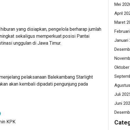
Mei 202
April 20
Maret 2
 hiburan yang disiapkan, pengelola berharap jumlah
Februar
ningkat sekaligus memperkuat posisi Pantai
Januari
inasi unggulan di Jawa Timur.
Desemb
Novemb
Oktober
Septemb
menjelang pelaksanaan Balekambang Starlight
rakan akan kembali dipadati pengunjung pada
Agustus
Juli 202
Juni 20
Desemb
Categ
dmin KPK