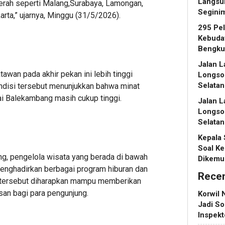
Langsu
erah seperti Malang,Surabaya, Lamongan,
Segini
rta,” ujarnya, Minggu (31/5/2026).
295 Pe
Kebuday
Bengku
Jalan L
awan pada akhir pekan ini lebih tinggi
Longso
Selatan
disi tersebut menunjukkan bahwa minat
ai Balekambang masih cukup tinggi.
Jalan L
Longso
Selatan
Kepala
Soal Ke
g, pengelola wisata yang berada di bawah
Dikemu
enghadirkan berbagai program hiburan dan
Rece
s tersebut diharapkan mampu memberikan
san bagi para pengunjung.
Korwil 
Jadi So
Inspek