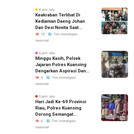
Mobil Pengangkut Sampah
4 jam lalu
Keakraban Terlihat Di
Kediaman Daeng Johan
Dan Desi Novita Saat
Puluhan Awak Media Hadir
15
Tim investigasi
Dalam Rangka Acara Rutin
nasional
Grup Info Lalu Lintas
Sekaligus Doa Syukuran
5 jam lalu
Minggu Kasih, Polsek
Menempati Rumah Baru
Jajaran Polres Kuansing
Dengarkan Aspirasi Dan
Keluhan Masyarakat
6
Tim investigasi
nasional
5 jam lalu
Hari Jadi Ke-69 Provinsi
Riau, Polres Kuansing
Dorong Semangat
Bersama Jaga Lingkungan
6
Tim investigasi
Dan Marwah Bumi Melayu
nasional