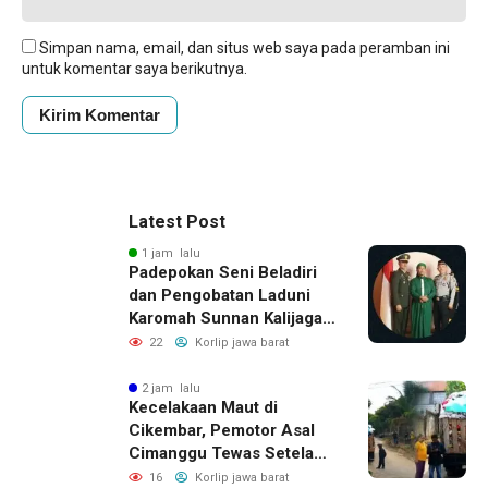
Simpan nama, email, dan situs web saya pada peramban ini
untuk komentar saya berikutnya.
Latest Post
1 jam lalu
Padepokan Seni Beladiri
dan Pengobatan Laduni
Karomah Sunnan Kalijaga
Buka Ijazah Ilmu Laduni
22
Korlip jawa barat
Beladiri
2 jam lalu
Kecelakaan Maut di
Cikembar, Pemotor Asal
Cimanggu Tewas Setelah
Terpental Masuk Kolong
16
Korlip jawa barat