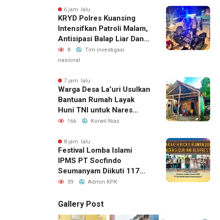
6 jam lalu
KRYD Polres Kuansing
Intensifkan Patroli Malam,
Antisipasi Balap Liar Dan
Gangguan Kamtibmas
8
Tim investigasi
nasional
7 jam lalu
Warga Desa La’uri Usulkan
Bantuan Rumah Layak
Huni TNI untuk Nares
Zandroto
166
Korwil Nias
8 jam lalu
Festival Lomba Islami
IPMS PT Socfindo
Seumanyam Diikuti 117
Pelajar, H. Ricky Dorong
39
Admin KPK
Generasi Qur’ani
Berprestasi
Gallery Post