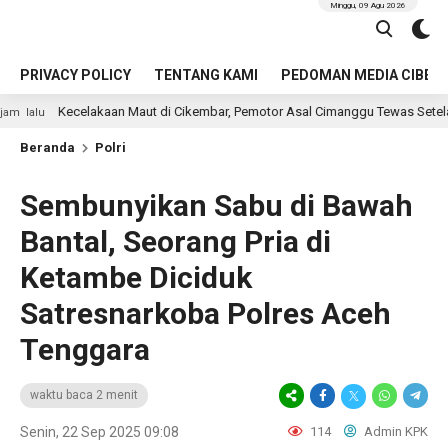
Minggu, 09 Agu 2026
PRIVACY POLICY
TENTANG KAMI
PEDOMAN MEDIA CIBER
n Maut di Cikembar, Pemotor Asal Cimanggu Tewas Setelah Terpental Masu
Beranda
Polri
Sembunyikan Sabu di Bawah
Bantal, Seorang Pria di
Ketambe Diciduk
Satresnarkoba Polres Aceh
Tenggara
waktu baca 2 menit
Senin, 22 Sep 2025 09:08
114
Admin KPK