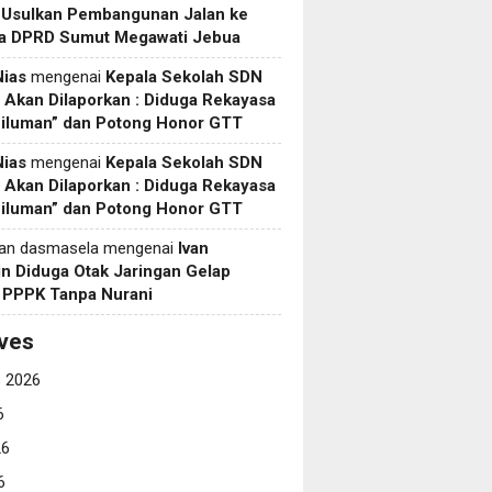
 Usulkan Pembangunan Jalan ke
a DPRD Sumut Megawati Jebua
Nias
mengenai
Kepala Sekolah SDN
Akan Dilaporkan : Diduga Rekayasa
Siluman” dan Potong Honor GTT
Nias
mengenai
Kepala Sekolah SDN
Akan Dilaporkan : Diduga Rekayasa
Siluman” dan Potong Honor GTT
yan dasmasela
mengenai
Ivan
in Diduga Otak Jaringan Gelap
i PPPK Tanpa Nurani
ves
 2026
6
26
6