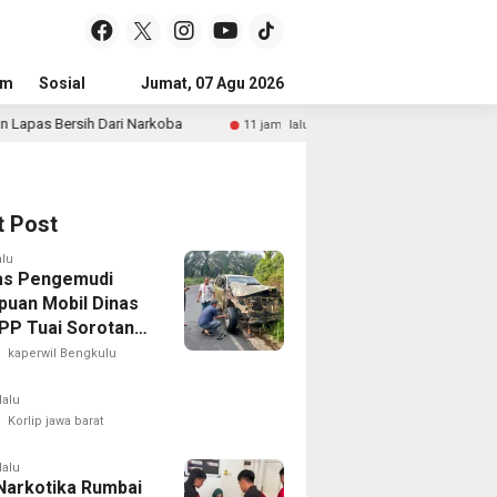
um
Sosial
Pendidikan
Jumat, 07 Agu 2026
Politik
Serba-serbi
Peristiwa
Narkoba
Lapas Narkotika Rumbai Perkuat Program Keta
11 jam lalu
t Post
alu
tas Pengemudi
uan Mobil Dinas
 PP Tuai Sorotan,
Pertanyakan Izin
kaperwil Bengkulu
Penggunaan
lalu
Korlip jawa barat
lalu
Narkotika Rumbai