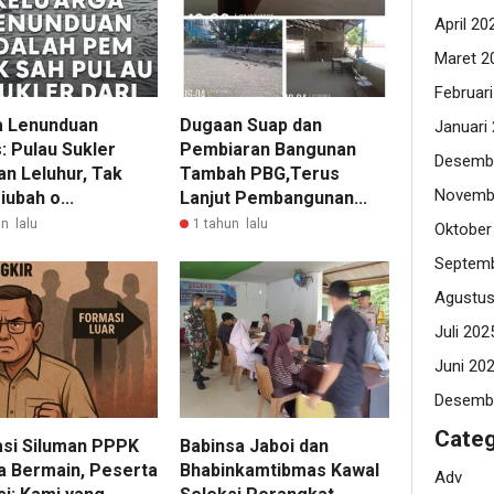
April 20
Maret 2
Februar
 Lenunduan
Dugaan Suap dan
Januari
: Pulau Sukler
Pembiaran Bangunan
Desemb
an Leluhur, Tak
Tambah PBG,Terus
Novemb
iubah o...
Lanjut Pembangunan...
n lalu
1 tahun lalu
Oktober
Septemb
Agustus
Juli 202
Juni 20
Desemb
Categ
si Siluman PPPK
Babinsa Jaboi dan
a Bermain, Peserta
Bhabinkamtibmas Kawal
Adv