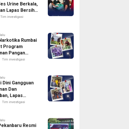
es Urine Berkala,
an Lapas Bersih
arkoba
Tim investigasi
lalu
Narkotika Rumbai
t Program
nan Pangan
n Memanen
Tim investigasi
g
lalu
i Dini Gangguan
nan Dan
iban, Lapas
ika Rumbai Gelar
Tim investigasi
utin Blok Hunian
lalu
Pekanbaru Resmi