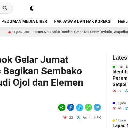
PEDOMAN MEDIA CIBER
HAK JAWAB DAN HAK KOREKSI
Huk
pas Narkotika Rumbai Gelar Tes Urine Berkala, Wujudkan Lapas Bersih Dari 
pok Gelar Jumat
Lates
1 jam l
s Bagikan Sembako
Identi
Peremp
di Ojol dan Elemen
Satpol
Publik 
77
11 jam 
66
33
Admin KPK
11 jam 
Lapas 