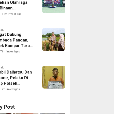
ekan Olahraga
Binaan,
kan HUT RI Ke-81
Tim investigasi
lalu
gat Dukung
mbada Pangan,
ek Kampar Turun
ng Panen Jagung
Tim investigasi
dayan
lalu
obil Daihatsu Dan
one, Pelaku Di
p Polsek
tian Raja
Tim investigasi
ry Post