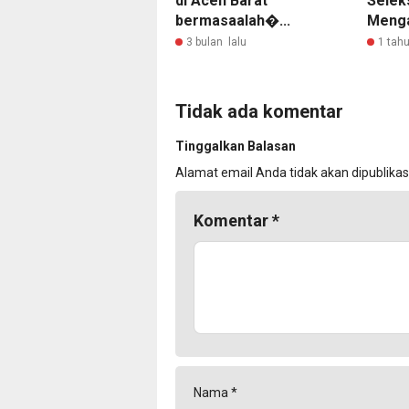
di Aceh Barat
Selek
bermasaalah�...
Menga
3 bulan lalu
1 tahu
Tidak ada komentar
Tinggalkan Balasan
Alamat email Anda tidak akan dipublikas
Komentar
*
Nama
*