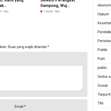
si: Kami yang
Seleksi Perangkat
ekonom
b...
Gampong, Wuj...
n lalu
1 bulan lalu
Hukum
Keseha
Pendidi
Peristiw
ikan.
Ruas yang wajib ditandai
*
Politik
Polri
public
Serba-s
Sosial
Tanpa K
TNI
Email
*