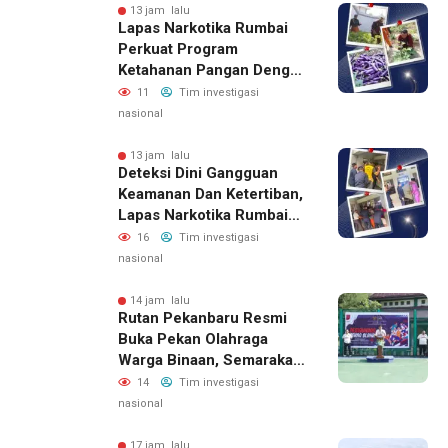
13 jam lalu
Lapas Narkotika Rumbai
Perkuat Program
Ketahanan Pangan Dengan
Memanen Terong
11
Tim investigasi
nasional
13 jam lalu
Deteksi Dini Gangguan
Keamanan Dan Ketertiban,
Lapas Narkotika Rumbai
Gelar Razia Rutin Blok
16
Tim investigasi
Hunian
nasional
14 jam lalu
Rutan Pekanbaru Resmi
Buka Pekan Olahraga
Warga Binaan, Semarakan
HUT RI Ke-81
14
Tim investigasi
nasional
17 jam lalu