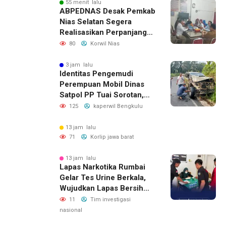
55 menit lalu
ABPEDNAS Desak Pemkab
Nias Selatan Segera
Realisasikan Perpanjangan
Masa Jabatan BPD, Soroti
80
Korwil Nias
Kepastian Hukum hingga
Kesejahteraan Anggota
3 jam lalu
Identitas Pengemudi
Perempuan Mobil Dinas
Satpol PP Tuai Sorotan,
Publik Pertanyakan Izin
125
kaperwil Bengkulu
Penggunaan
13 jam lalu
71
Korlip jawa barat
13 jam lalu
Lapas Narkotika Rumbai
Gelar Tes Urine Berkala,
Wujudkan Lapas Bersih
Dari Narkoba
11
Tim investigasi
nasional