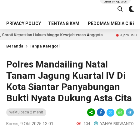
Jumat, 07 Agu 2026
PRIVACY POLICY
TENTANG KAMI
PEDOMAN MEDIA CIBER
ian Hukum hingga Kesejahteraan Anggota
Identitas Peng
3 jam lalu
Beranda
Tanpa Kategori
Polres Mandailing Natal
Tanam Jagung Kuartal IV Di
Kota Siantar Panyabungan
Bukti Nyata Dukung Asta Cita
waktu baca 2 menit
Kamis, 9 Okt 2025 13:01
104
YAHYA RISWANTO