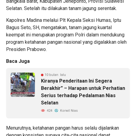
Bangkala Barat, Kabupaten Jeneponto, Provisi Sulawesi
Selatan. Setelah itu dilakukan tanam jagung serentak.
Kapolres Madina melalui Plt Kepala Seksi Humas, Iptu
Bagus Seto, SH, mengatakan, tanam jagung kuartal
keempat ini merupakan program Polri dalam mendukung
program ketahanan pangan nasional yang digalakkan oleh
Presiden Prabowo.
Baca Juga
10 bulan lalu
Kiranya Penderitaan Ini Segera
Berakhir” – Harapan untuk Perhatian
Serius terhadap Pedalaman Nias
Selatan
424
Korwil Nias
Menurutnya, ketahanan pangan harus selalu dijalankan
dengan konsisten supaya cita-cita nasional dapat