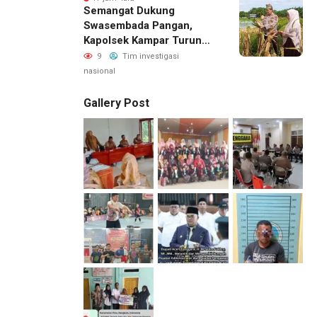
Semangat Dukung
Swasembada Pangan,
Kapolsek Kampar Turun
Langsung Panen Jagung
9
Tim investigasi
Di Sendayan
nasional
Gallery Post