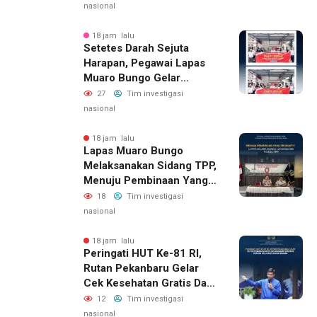
Kemerdekaan Republik
nasional
Indonesia Tahun 2026
18 jam lalu
Setetes Darah Sejuta
Harapan, Pegawai Lapas
Muaro Bungo Gelar
Kegiatan Bakti Sosial
27
Tim investigasi
Donor Darah Dalam
nasional
Rangka Hari Kemerdekaan
Republik Indonesia Ke-81
18 jam lalu
Lapas Muaro Bungo
Melaksanakan Sidang TPP,
Menuju Pembinaan Yang
Produktif
18
Tim investigasi
nasional
18 jam lalu
Peringati HUT Ke-81 RI,
Rutan Pekanbaru Gelar
Cek Kesehatan Gratis Dan
Bagikan Sembako Kepada
12
Tim investigasi
Keluarga Warga Binaan
nasional