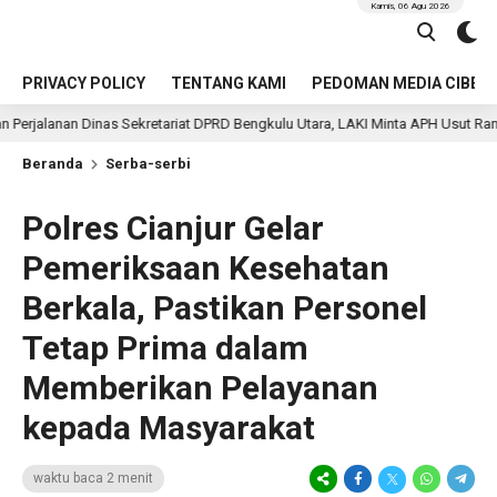
Kamis, 06 Agu 2026
PRIVACY POLICY
TENTANG KAMI
PEDOMAN MEDIA CIBER
Sekretariat DPRD Bengkulu Utara, LAKI Minta APH Usut Rantai Pengelolaannya
Beranda
Serba-serbi
Polres Cianjur Gelar
Pemeriksaan Kesehatan
Berkala, Pastikan Personel
Tetap Prima dalam
Memberikan Pelayanan
kepada Masyarakat
waktu baca 2 menit