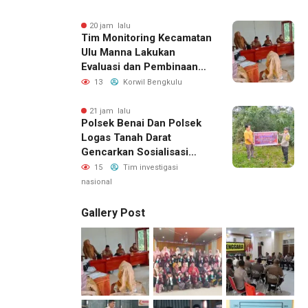
20 jam lalu
Tim Monitoring Kecamatan
Ulu Manna Lakukan
Evaluasi dan Pembinaan
APBDesa 2026 di Desa
13
Korwil Bengkulu
Merambung
21 jam lalu
Polsek Benai Dan Polsek
Logas Tanah Darat
Gencarkan Sosialisasi
Karhutla, Kapolres
15
Tim investigasi
Kuansing Ajak Masyarakat
nasional
Cegah Kebakaran Sejak
Dini
Gallery Post