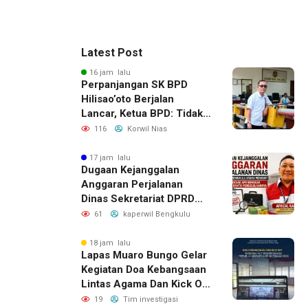
Latest Post
16 jam lalu
Perpanjangan SK BPD
Hilisao’oto Berjalan
Lancar, Ketua BPD: Tidak
Ada Kendala Administrasi
116
Korwil Nias
17 jam lalu
Dugaan Kejanggalan
Anggaran Perjalanan
Dinas Sekretariat DPRD
Bengkulu Utara, LAKI
61
kaperwil Bengkulu
Minta APH Usut Rantai
Pengelolaannya
18 jam lalu
Lapas Muaro Bungo Gelar
Kegiatan Doa Kebangsaan
Lintas Agama Dan Kick Off
Semarak HUT RI Ke-81
19
Tim investigasi