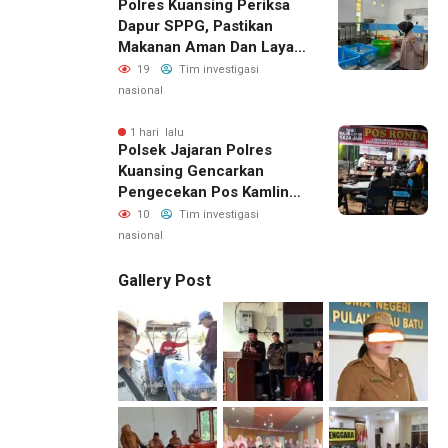
Polres Kuansing Periksa
Sorotan; LSM GEMPUR
Dapur SPPG, Pastikan
Siapkan Laporan ke
Makanan Aman Dan Layak
Kejaksaan
Dikonsumsi
19
Tim investigasi
nasional
1 hari lalu
Polsek Jajaran Polres
Kuansing Gencarkan
Pengecekan Pos Kamling,
Kapolres Ajak Warga Aktif
10
Tim investigasi
Jaga Keamanan
nasional
Lingkungan
Gallery Post