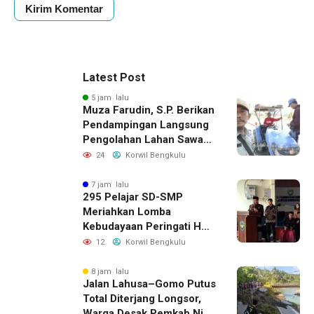
Latest Post
5 jam lalu
Muza Farudin, S.P. Berikan
Pendampingan Langsung
Pengolahan Lahan Sawah
di Seginim
24
Korwil Bengkulu
7 jam lalu
295 Pelajar SD-SMP
Meriahkan Lomba
Kebudayaan Peringati HUT
RI Ke-81 di Bengkulu
12
Korwil Bengkulu
Selatan
8 jam lalu
Jalan Lahusa–Gomo Putus
Total Diterjang Longsor,
Warga Desak Pemkab Nias