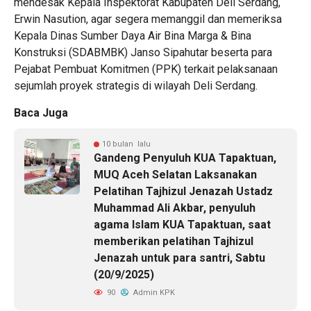
mendesak Kepala Inspektorat Kabupaten Deli Serdang,
Erwin Nasution, agar segera memanggil dan memeriksa
Kepala Dinas Sumber Daya Air Bina Marga & Bina
Konstruksi (SDABMBK) Janso Sipahutar beserta para
Pejabat Pembuat Komitmen (PPK) terkait pelaksanaan
sejumlah proyek strategis di wilayah Deli Serdang.
Baca Juga
10 bulan lalu
Gandeng Penyuluh KUA Tapaktuan,
MUQ Aceh Selatan Laksanakan
Pelatihan Tajhizul Jenazah Ustadz
Muhammad Ali Akbar, penyuluh
agama Islam KUA Tapaktuan, saat
memberikan pelatihan Tajhizul
Jenazah untuk para santri, Sabtu
(20/9/2025)
90
Admin KPK