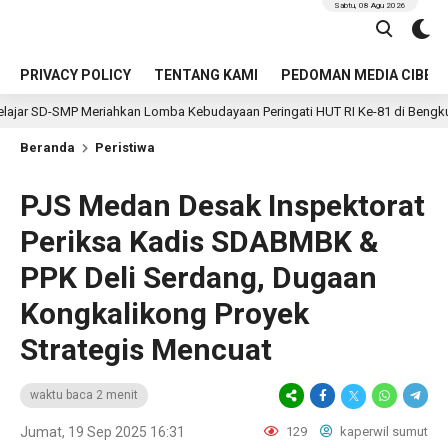
Sabtu, 08 Agu 2026
PRIVACY POLICY
TENTANG KAMI
PEDOMAN MEDIA CIBER
eriahkan Lomba Kebudayaan Peringati HUT RI Ke-81 di Bengkulu Selatan
Beranda
Peristiwa
PJS Medan Desak Inspektorat
Periksa Kadis SDABMBK &
PPK Deli Serdang, Dugaan
Kongkalikong Proyek
Strategis Mencuat
waktu baca 2 menit
Jumat, 19 Sep 2025 16:31
129
kaperwil sumut