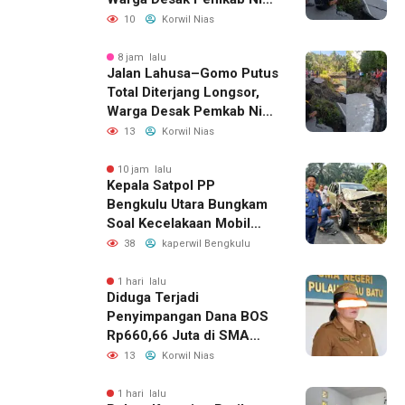
Selatan Bergerak Cepat
10
Korwil Nias
8 jam lalu
Jalan Lahusa–Gomo Putus
Total Diterjang Longsor,
Warga Desak Pemkab Nias
Selatan Bergerak Cepat
13
Korwil Nias
10 jam lalu
Kepala Satpol PP
Bengkulu Utara Bungkam
Soal Kecelakaan Mobil
Dinas yang Dikemudikan
38
kaperwil Bengkulu
Perempuan
1 hari lalu
Diduga Terjadi
Penyimpangan Dana BOS
Rp660,66 Juta di SMA
Negeri 1 Pulau-Pulau
13
Korwil Nias
Batu, Sejumlah Pos
Belanja Bernilai Besar Jadi
1 hari lalu