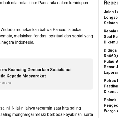
Recen
ali nilai-nilai luhur Pancasila dalam kehidupan
Jalan L
Longso
Selatan
i Widodo menekankan bahwa Pancasila bukan
Kepala
emata, melainkan fondasi spiritual dan sosial yang
Soal Ke
a negara Indonesia.
Dikemu
Diduga
Rp660,6
Pulau B
Besar 
lres Kuansing Gencarkan Sosialisasi
Laporan
tla Kepada Masyarakat
Polres 
 nasional
Pastik
Dikons
Polsek 
Pengece
 ini. Nilai-nilainya tecermin saat kita saling
Warga 
 saling menghargai meski berbeda keyakinan, serta