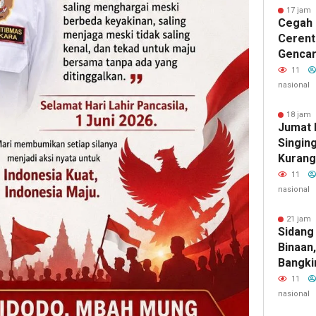
17 jam 
Cegah 
Cerent
Gencar
Kepada
11
nasional
18 jam 
Jumat 
Singin
Kurang
Sungai
11
nasional
21 jam 
Sidang
Binaan,
Bangki
Layanan
11
Dan Tr
nasional