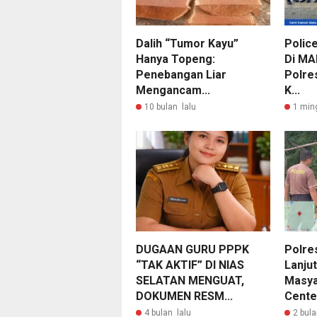
Dalih “Tumor Kayu”
Polic
Hanya Topeng:
Di MA
Penebangan Liar
Polre
Mengancam...
K...
10 bulan lalu
1 min
DUGAAN GURU PPPK
Polre
“TAK AKTIF” DI NIAS
Lanju
SELATAN MENGUAT,
Masya
DOKUMEN RESM...
Center
4 bulan lalu
2 bula