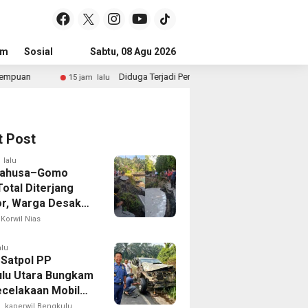
um
Sosial
Pendidikan
Sabtu, 08 Agu 2026
Politik
Serba-serbi
Peristiwa
Diduga Terjadi Penyimpangan Dana BOS Rp660,66 Juta di SMA Negeri 1 Pu
lu
t Post
 lalu
Lahusa–Gomo
otal Diterjang
r, Warga Desak
 Nias Selatan
Korwil Nias
ak Cepat
alu
 Satpol PP
lu Utara Bungkam
ecelakaan Mobil
yang Dikemudikan
kaperwil Bengkulu