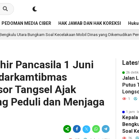
PEDOMAN MEDIA CIBER
HAK JAWAB DAN HAK KOREKSI
Huk
 Soal Kecelakaan Mobil Dinas yang Dikemudikan Perempuan
15 jam la
ahir Pancasila 1 Juni
Lates
26 detik
kdarkamtibmas
Jalan 
Putus T
or Tangsel Ajak
Longso
ng Peduli dan Menjaga
Pemkab
1
Berger
1 jam l
Kepala
Bengku
Soal K
Dinas 
26