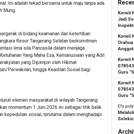
Rece
nal. Ini adalah tekad bersama untuk maju tanpa ada
ah Mung.
Korwil 
Jadi So
Inspek
 bergerak di bidang keamanan dan ketertiban
Korwil 
ngkara Resor Tangerang Selatan berkomitmen
Orahua
ntasi lima sila Pancasila dalam menjaga
Anggot
lai Ketuhanan Yang Maha Esa, Kemanusiaan yang Adil
Korwil 
erakyatan yang Dipimpin oleh Hikmat
078543 
n/Perwakilan, hingga Keadilan Sosial bagi
Guru “
Korwil 
078543 
Guru “
eluruh elemen masyarakat di wilayah Tangerang
Efy pol
kan momentum 1 Juni 2026 ini sebagai titik balik
Melalol
n kepedulian sosial, terutama dalam menghadapi
Seleks
Archi