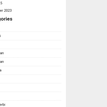
25
er 2023
ories
i
tan
kan
a
erbi