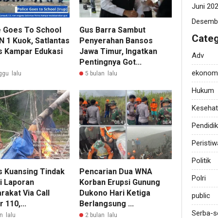
Juni 20
Desemb
e Goes To School
Gus Barra Sambut
Categ
N 1 Kuok, Satlantas
Penyerahan Bansos
s Kampar Edukasi
Jawa Timur, Ingatkan
Adv
Pentingnya Got...
ekonom
ggu lalu
5 bulan lalu
Hukum
Keseha
Pendidi
Peristiw
Politik
s Kuansing Tindak
Pencarian Dua WNA
Polri
ti Laporan
Korban Erupsi Gunung
rakat Via Call
Dukono Hari Ketiga
public
 110,...
Berlangsung ...
Serba-s
n lalu
2 bulan lalu