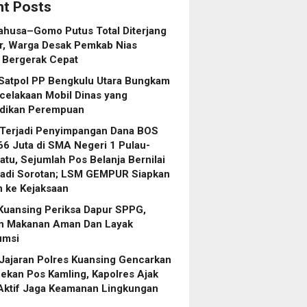
t Posts
ahusa–Gomo Putus Total Diterjang
r, Warga Desak Pemkab Nias
 Bergerak Cepat
 Satpol PP Bengkulu Utara Bungkam
celakaan Mobil Dinas yang
dikan Perempuan
 Terjadi Penyimpangan Dana BOS
6 Juta di SMA Negeri 1 Pulau-
atu, Sejumlah Pos Belanja Bernilai
Jadi Sorotan; LSM GEMPUR Siapkan
 ke Kejaksaan
Kuansing Periksa Dapur SPPG,
an Makanan Aman Dan Layak
umsi
Jajaran Polres Kuansing Gencarkan
kan Pos Kamling, Kapolres Ajak
Aktif Jaga Keamanan Lingkungan