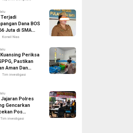
puan
lalu
 Terjadi
pangan Dana BOS
66 Juta di SMA
 1 Pulau-Pulau
Korwil Nias
Sejumlah Pos
 Bernilai Besar
lalu
 Kuansing Periksa
orotan; LSM
SPPG, Pastikan
R Siapkan
an Aman Dan
n ke Kejaksaan
Dikonsumsi
Tim investigasi
lalu
 Jajaran Polres
ng Gencarkan
cekan Pos
g, Kapolres Ajak
Tim investigasi
Aktif Jaga
an Lingkungan