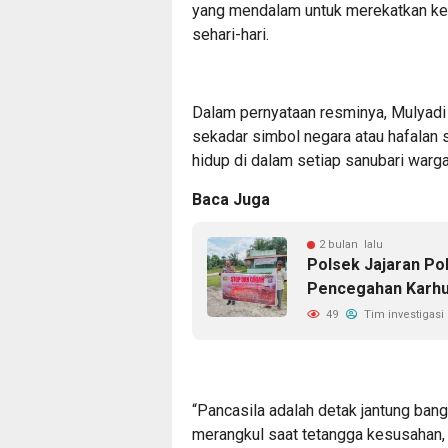
yang mendalam untuk merekatkan kemb
sehari-hari.
Dalam pernyataan resminya, Mulyad
sekadar simbol negara atau hafalan s
hidup di dalam setiap sanubari warg
Baca Juga
2 bulan lalu
Polsek Jajaran Po
Pencegahan Karhu
49
Tim investigasi
“Pancasila adalah detak jantung bangsa
merangkul saat tetangga kesusahan,