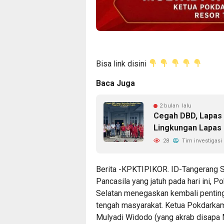
Bisa link disini
Baca Juga
2 bulan lalu
Cegah DBD, Lapas 
Lingkungan Lapas
28
Tim investigasi
Berita -KPKTIPIKOR. ID-Tangerang S
Pancasila yang jatuh pada hari ini,
Selatan menegaskan kembali pentingn
tengah masyarakat. Ketua Pokdarka
Mulyadi Widodo (yang akrab disap