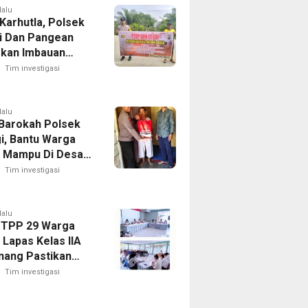
lalu
Karhutla, Polsek
i Dan Pangean
kan Imbauan
 Masyarakat
Tim investigasi
lalu
Barokah Polsek
gi, Bantu Warga
 Mampu Di Desa
 Kuning
Tim investigasi
lalu
 TPP 29 Warga
 Lapas Kelas IIA
nang Pastikan
 Integrasi Gratis
Tim investigasi
ansparan