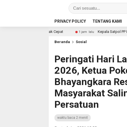
PRIVACY POLICY
TENTANG KAMI
rgerak Cepat
Kepala Satpol PP Bengkulu Utara Bungkam
1 jam lalu
Beranda
Sosial
Peringati Hari L
2026, Ketua Po
Bhayangkara Res
Masyarakat Sali
Persatuan
waktu baca 2 menit