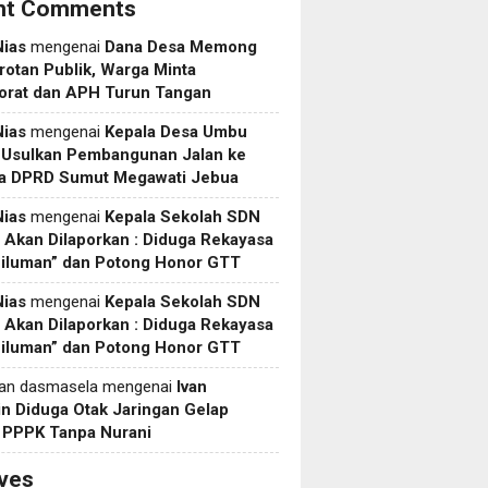
nt Comments
Nias
mengenai
Dana Desa Memong
rotan Publik, Warga Minta
torat dan APH Turun Tangan
Nias
mengenai
Kepala Desa Umbu
 Usulkan Pembangunan Jalan ke
a DPRD Sumut Megawati Jebua
Nias
mengenai
Kepala Sekolah SDN
Akan Dilaporkan : Diduga Rekayasa
Siluman” dan Potong Honor GTT
Nias
mengenai
Kepala Sekolah SDN
Akan Dilaporkan : Diduga Rekayasa
Siluman” dan Potong Honor GTT
yan dasmasela
mengenai
Ivan
in Diduga Otak Jaringan Gelap
i PPPK Tanpa Nurani
ves