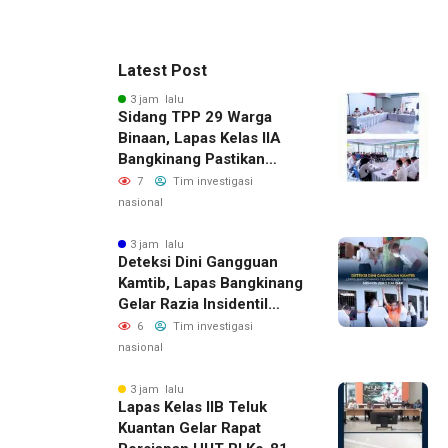
Latest Post
3 jam lalu
Sidang TPP 29 Warga
Binaan, Lapas Kelas IIA
Bangkinang Pastikan
Layanan Integrasi Gratis
7
Tim investigasi
Dan Transparan
nasional
3 jam lalu
Deteksi Dini Gangguan
Kamtib, Lapas Bangkinang
Gelar Razia Insidentil
Menuju Zero Halinar
6
Tim investigasi
nasional
3 jam lalu
Lapas Kelas IIB Teluk
Kuantan Gelar Rapat