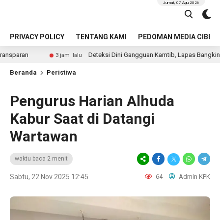
Jumat, 07 Agu 2026
PRIVACY POLICY
TENTANG KAMI
PEDOMAN MEDIA CIBER
Deteksi Dini Gangguan Kamtib, Lapas Bangkinang Gelar Razia
3 jam lalu
Beranda
Peristiwa
Pengurus Harian Alhuda
Kabur Saat di Datangi
Wartawan
waktu baca 2 menit
Sabtu, 22 Nov 2025 12:45
64
Admin KPK