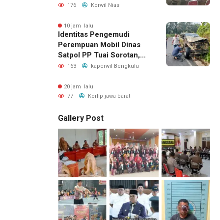
Masa Jabatan BPD, Soroti
176
Korwil Nias
Kepastian Hukum hingga
Kesejahteraan Anggota
10 jam lalu
Identitas Pengemudi
Perempuan Mobil Dinas
Satpol PP Tuai Sorotan,
Publik Pertanyakan Izin
163
kaperwil Bengkulu
Penggunaan
20 jam lalu
77
Korlip jawa barat
Gallery Post