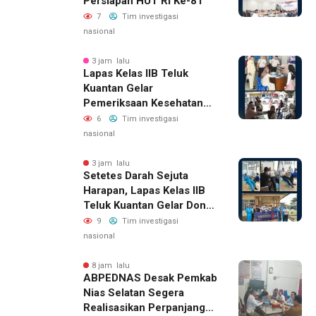
Persiapan HUT RI Ke-81
7
Tim investigasi
nasional
3 jam lalu
Lapas Kelas IIB Teluk
Kuantan Gelar
Pemeriksaan Kesehatan
Gratis Bagi Keluarga
6
Tim investigasi
Warga Binaan Dan
nasional
Masyarakat Sekitar
3 jam lalu
Setetes Darah Sejuta
Harapan, Lapas Kelas IIB
Teluk Kuantan Gelar Donor
Darah
9
Tim investigasi
nasional
8 jam lalu
ABPEDNAS Desak Pemkab
Nias Selatan Segera
Realisasikan Perpanjangan