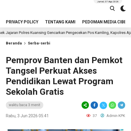
Jumat, 07 Agu 2026
PRIVACY POLICY
TENTANG KAMI
PEDOMAN MEDIA CIBER
s Kuansing Gencarkan Pengecekan Pos Kamling, Kapolres Ajak Warga Aktif J
Beranda
Serba-serbi
Pemprov Banten dan Pemkot
Tangsel Perkuat Akses
Pendidikan Lewat Program
Sekolah Gratis
waktu baca 3 menit
Rabu, 3 Jun 2026 05:41
37
Admin KPK