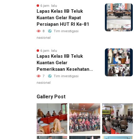
6 jam lalu
Lapas Kelas IIB Teluk
Kuantan Gelar Rapat
Persiapan HUT RI Ke-81
8
Tim investigasi
nasional
6 jam lalu
Lapas Kelas IIB Teluk
Kuantan Gelar
Pemeriksaan Kesehatan
Gratis Bagi Keluarga
7
Tim investigasi
Warga Binaan Dan
nasional
Masyarakat Sekitar
Gallery Post