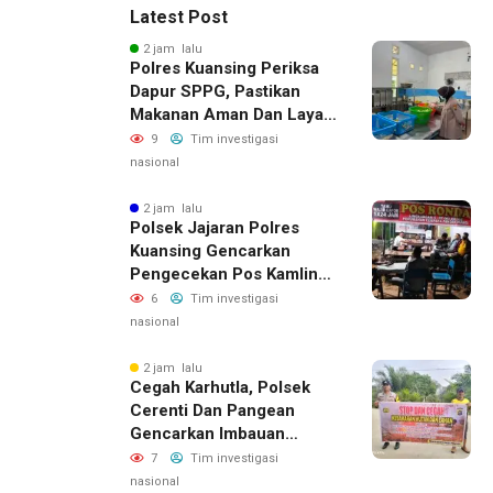
Latest Post
2 jam lalu
Polres Kuansing Periksa
Dapur SPPG, Pastikan
Makanan Aman Dan Layak
Dikonsumsi
9
Tim investigasi
nasional
2 jam lalu
Polsek Jajaran Polres
Kuansing Gencarkan
Pengecekan Pos Kamling,
Kapolres Ajak Warga Aktif
6
Tim investigasi
Jaga Keamanan
nasional
Lingkungan
2 jam lalu
Cegah Karhutla, Polsek
Cerenti Dan Pangean
Gencarkan Imbauan
Kepada Masyarakat
7
Tim investigasi
nasional