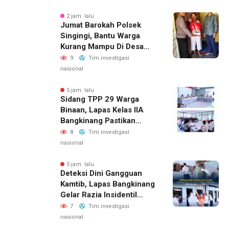
2 jam lalu
Jumat Barokah Polsek
Singingi, Bantu Warga
Kurang Mampu Di Desa
Sungai Kuning
9
Tim investigasi
nasional
5 jam lalu
Sidang TPP 29 Warga
Binaan, Lapas Kelas IIA
Bangkinang Pastikan
Layanan Integrasi Gratis
8
Tim investigasi
Dan Transparan
nasional
5 jam lalu
Deteksi Dini Gangguan
Kamtib, Lapas Bangkinang
Gelar Razia Insidentil
Menuju Zero Halinar
7
Tim investigasi
nasional