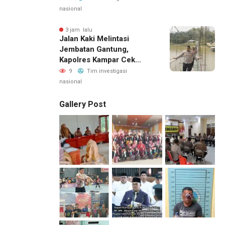
nasional
3 jam lalu
Jalan Kaki Melintasi
Jembatan Gantung,
Kapolres Kampar Cek
Kesiapan Lokasi Ekspedisi
9
Tim investigasi
Merah Putih Presisi
nasional
Gallery Post