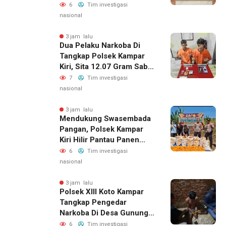
Pelatihan Public Speaking
6
Tim investigasi
nasional
3 jam lalu
Dua Pelaku Narkoba Di
Tangkap Polsek Kampar
Kiri, Sita 12.07 Gram Sabu-
Sabu
7
Tim investigasi
nasional
3 jam lalu
Mendukung Swasembada
Pangan, Polsek Kampar
Kiri Hilir Pantau Panen
Jagung Di Lahan PT
6
Tim investigasi
Yutani Suadiri
nasional
3 jam lalu
Polsek XIII Koto Kampar
Tangkap Pengedar
Narkoba Di Desa Gunung
Bungsu
6
Tim investigasi