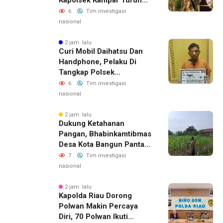
Langsung Panen Jagung
6
Tim investigasi
Di Sendayan
nasional
2 jam lalu
Curi Mobil Daihatsu Dan
Handphone, Pelaku Di
Tangkap Polsek
Perhentian Raja
6
Tim investigasi
nasional
2 jam lalu
Dukung Ketahanan
Pangan, Bhabinkamtibmas
Desa Kota Bangun Pantau
Perkembangan Tanaman
7
Tim investigasi
Jagung Milik Desa
nasional
2 jam lalu
Kapolda Riau Dorong
Polwan Makin Percaya
Diri, 70 Polwan Ikuti