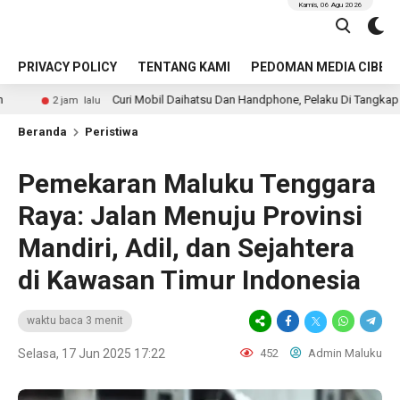
Kamis, 06 Agu 2026
PRIVACY POLICY
TENTANG KAMI
PEDOMAN MEDIA CIBER
Curi Mobil Daihatsu Dan Handphone, Pelaku Di Tangkap Polsek Perhentia
alu
Beranda
Peristiwa
Pemekaran Maluku Tenggara
Raya: Jalan Menuju Provinsi
Mandiri, Adil, dan Sejahtera
di Kawasan Timur Indonesia
waktu baca 3 menit
Selasa, 17 Jun 2025 17:22
452
Admin Maluku