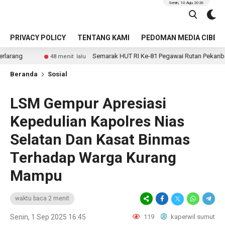
Senin, 10 Agu 2026
PRIVACY POLICY
TENTANG KAMI
PEDOMAN MEDIA CIBER
Semarak HUT RI Ke-81 Pegawai Rutan Pekanbaru Ikuti Donor 
48 menit lalu
Beranda
Sosial
LSM Gempur Apresiasi
Kepedulian Kapolres Nias
Selatan Dan Kasat Binmas
Terhadap Warga Kurang
Mampu
waktu baca 2 menit
Senin, 1 Sep 2025 16:45
119
kaperwil sumut