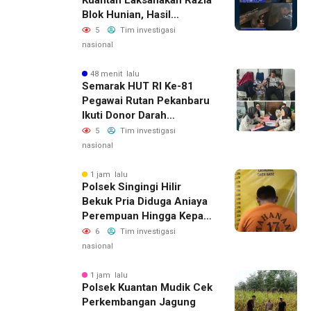
Blok Hunian, Hasil
Penggeledahan Nihil
5
Tim investigasi
Barang Terlarang
nasional
48 menit lalu
Semarak HUT RI Ke-81
Pegawai Rutan Pekanbaru
Ikuti Donor Darah
Ditjenpas Riau
5
Tim investigasi
nasional
1 jam lalu
Polsek Singingi Hilir
Bekuk Pria Diduga Aniaya
Perempuan Hingga Kepala
Berdarah
6
Tim investigasi
nasional
1 jam lalu
Polsek Kuantan Mudik Cek
Perkembangan Jagung