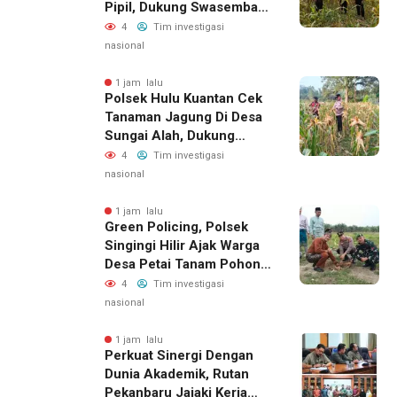
Pipil, Dukung Swasembada
Pangan 2026
4
Tim investigasi
nasional
1 jam lalu
Polsek Hulu Kuantan Cek
Tanaman Jagung Di Desa
Sungai Alah, Dukung
Swasembada Pangan 2026
4
Tim investigasi
nasional
1 jam lalu
Green Policing, Polsek
Singingi Hilir Ajak Warga
Desa Petai Tanam Pohon
Dan Peduli Lingkungan
4
Tim investigasi
nasional
1 jam lalu
Perkuat Sinergi Dengan
Dunia Akademik, Rutan
Pekanbaru Jajaki Kerja