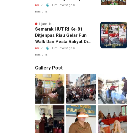
Sama Magang Lintas
7
Tim investigasi
Program Studi Bersama
nasional
UIN Suska Riau
1 jam lalu
Semarak HUT RI Ke-81
Ditjenpas Riau Gelar Fun
Walk Dan Pesta Rakyat Di
Rutan Pekanbaru
7
Tim investigasi
nasional
Gallery Post