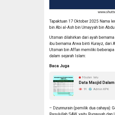
Tapaktuan 17 Oktober 2025 Nama len
bin Abi al-Ash bin Umayyah bin Abd
Utsman dilahirkan dari ayah bernama 
ibu bernama Arwa binti Kurayz, dari
Utsman bin Affan memiliki beberapa
dalam sejarah Islam:
Baca Juga
9 bulan lalu
Data Masjid Dala
91
Admin KPK
– Dzunnurain (pemilik dua cahaya): G
Rasulullah SAW, yaitu Ruqayyah dan Ummu Kul