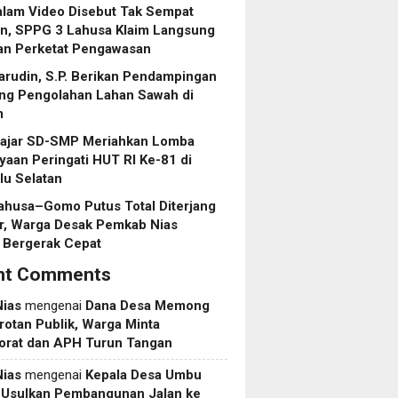
alam Video Disebut Tak Sempat
an, SPPG 3 Lahusa Klaim Langsung
dan Perketat Pengawasan
rudin, S.P. Berikan Pendampingan
ng Pengolahan Lahan Sawah di
m
lajar SD-SMP Meriahkan Lomba
aan Peringati HUT RI Ke-81 di
lu Selatan
ahusa–Gomo Putus Total Diterjang
r, Warga Desak Pemkab Nias
 Bergerak Cepat
nt Comments
Nias
mengenai
Dana Desa Memong
rotan Publik, Warga Minta
torat dan APH Turun Tangan
Nias
mengenai
Kepala Desa Umbu
 Usulkan Pembangunan Jalan ke