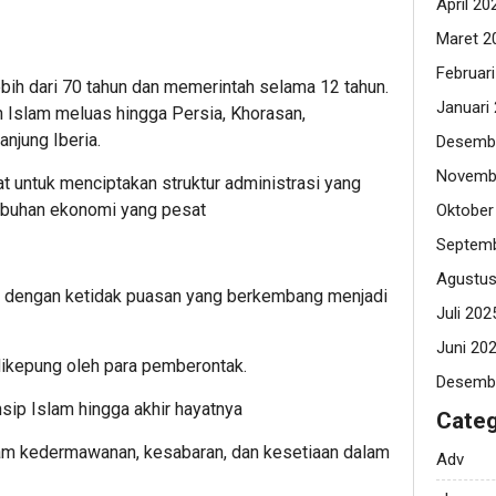
April 20
Maret 2
Februar
ebih dari 70 tahun dan memerintah selama 12 tahun.
Januari
 Islam meluas hingga Persia, Khorasan,
anjung Iberia.
Desemb
Novemb
 untuk menciptakan struktur administrasi yang
mbuhan ekonomi yang pesat
Oktober
Septemb
Agustus
 dengan ketidak puasan yang berkembang menjadi
Juli 202
Juni 20
dikepung oleh para pemberontak.
Desemb
sip Islam hingga akhir hayatnya
Categ
lam kedermawanan, kesabaran, dan kesetiaan dalam
Adv