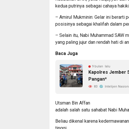
kedua putrinya sebagai cahaya hakiki 
– Amirul Mukminin: Gelar ini berart
posisinya sebagai khalifah dalam pe
– Selain itu, Nabi Muhammad SAW m
yang paling jujur dan rendah hati di 
Baca Juga
9 bulan lalu
Kapolres Jember S
Pangan*
83
Intelijen Nasion
Utsman Bin Affan
adalah salah satu sahabat Nabi Muh
Beliau dikenal karena kedermawanann
tinggi.