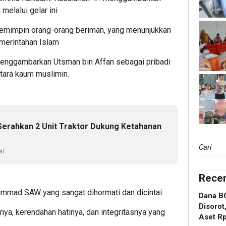
melalui gelar ini
i pemimpin orang-orang beriman, yang menunjukkan
merintahan Islam
enggambarkan Utsman bin Affan sebagai pribadi
antara kaum muslimin.
erahkan 2 Unit Traktor Dukung Ketahanan
Cari
al
Recen
ammad SAW yang sangat dihormati dan dicintai.
Dana B
Disoro
ya, kerendahan hatinya, dan integritasnya yang
Aset Rp