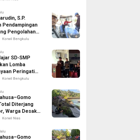
rketat
wasan
alu
rudin, S.P.
n Pendampingan
ng Pengolahan
Sawah di Seginim
Korwil Bengkulu
alu
lajar SD-SMP
kan Lomba
yaan Peringati
 Ke-81 di Bengkulu
Korwil Bengkulu
n
alu
Lahusa–Gomo
otal Diterjang
r, Warga Desak
 Nias Selatan
Korwil Nias
ak Cepat
lalu
Lahusa–Gomo