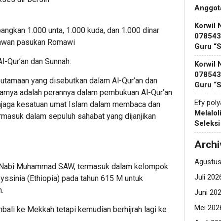
Anggot
Korwil 
gkan 1.000 unta, 1.000 kuda, dan 1.000 dinar
078543 
awan pasukan Romawi
Guru “
l-Qur’an dan Sunnah:
Korwil 
078543 
eutamaan yang disebutkan dalam Al-Qur’an dan
Guru “
sarnya adalah perannya dalam pembukuan Al-Qur’an
Efy pol
njaga kesatuan umat Islam dalam membaca dan
Melalol
rmasuk dalam sepuluh sahabat yang dijanjikan
Seleks
Archi
Agustus
tri Nabi Muhammad SAW, termasuk dalam kelompok
Juli 202
yssinia (Ethiopia) pada tahun 615 M untuk
.
Juni 20
Mei 202
ali ke Mekkah tetapi kemudian berhijrah lagi ke