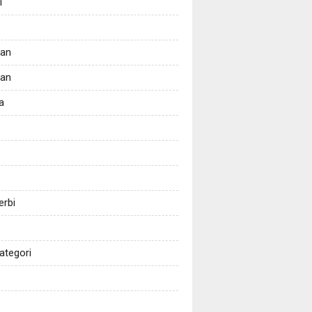
i
tan
kan
a
erbi
ategori