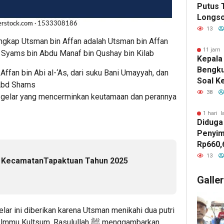
Putus T
Longso
Pemkab
13
Berger
gkap Utsman bin Affan adalah Utsman bin Affan
11 jam 
u Syams bin Abdu Manaf bin Qushay bin Kilab
Kepala
Bengku
Affan bin Abi al-‘As, dari suku Bani Umayyah, dan
Soal K
 Abd Shams
Dinas 
38
 gelar yang mencerminkan keutamaan dan perannya
Perem
1 hari l
Diduga
Penyim
Rp660,
Negeri
13
m KecamatanTapaktuan Tahun 2025
Batu, 
Belanja
Galle
Jadi S
GEMPU
elar ini diberikan karena Utsman menikahi dua putri
Lapora
tsum. Rasulullah ﷺ menggambarkan