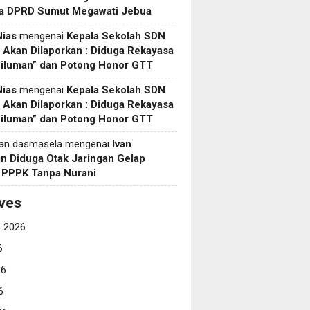
a DPRD Sumut Megawati Jebua
Nias
mengenai
Kepala Sekolah SDN
Akan Dilaporkan : Diduga Rekayasa
Siluman” dan Potong Honor GTT
Nias
mengenai
Kepala Sekolah SDN
Akan Dilaporkan : Diduga Rekayasa
Siluman” dan Potong Honor GTT
yan dasmasela
mengenai
Ivan
in Diduga Otak Jaringan Gelap
i PPPK Tanpa Nurani
ves
 2026
6
26
6