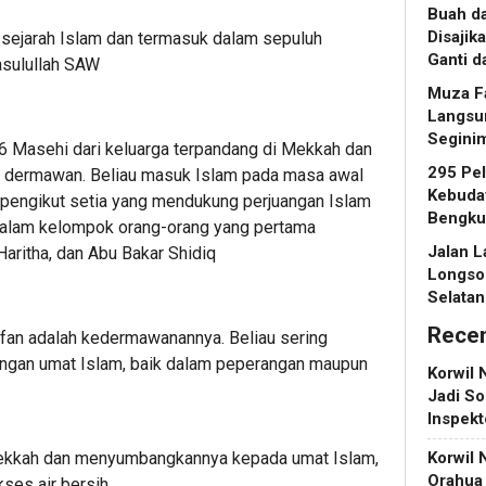
Buah d
Disajik
 sejarah Islam dan termasuk dalam sepuluh
Ganti 
asulullah SAW
Muza Fa
Langsu
Segini
76 Masehi dari keluarga terpandang di Mekkah dan
295 Pe
g dermawan. Beliau masuk Islam pada masa awal
Kebuday
pengikut setia yang mendukung perjuangan Islam
Bengku
dalam kelompok orang-orang yang pertama
Jalan L
Haritha, dan Abu Bakar Shidiq
Longso
Selatan
Rece
ffan adalah kedermawanannya. Beliau sering
ingan umat Islam, baik dalam peperangan maupun
Korwil 
Jadi So
Inspek
Korwil 
kkah dan menyumbangkannya kepada umat Islam,
Orahua
ses air bersih