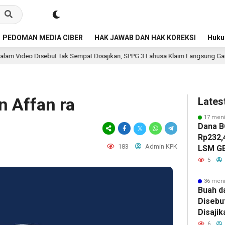
PEDOMAN MEDIA CIBER
HAK JAWAB DAN HAK KOREKSI
Huk
 Sempat Disajikan, SPPG 3 Lahusa Klaim Langsung Ganti dan Perketat Penga
n Affan ra
Lates
17 meni
Dana B
Rp232,4
183
Admin KPK
LSM G
Item A
5
Diduga
36 meni
Buah d
Disebu
Disaji
Klaim 
6