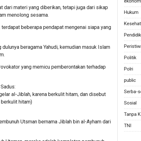
ekonom
dari materi yang diberikan, tetapi juga dari sikap
Hukum
dalam menolong sesama.
Keseha
 terdapat beberapa pendapat mengenai siapa yang
Pendidi
Peristiw
ng dulunya beragama Yahudi, kemudian masuk Islam
am.
Politik
 provokator yang memicu pemberontakan terhadap
Polri
public
 Sadus:
Serba-s
elar al-Jiblah, karena berkulit hitam, dan disebut
berkulit hitam)
Sosial
Tanpa K
embunuh Utsman bernama Jiblah bin al-Ayham dari
TNI