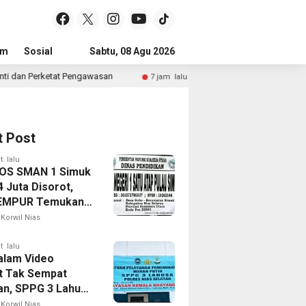
um
Sosial
Pendidikan
Sabtu, 08 Agu 2026
Politik
Serba-serbi
Peristiwa
wasan
Muza Farudin, S.P. Berikan Pendampingan Langsun
7 jam lalu
t Post
t lalu
OS SMAN 1 Simuk
 Juta Disorot,
EMPUR Temukan 8
set Rp65 Juta
Korwil Nias
 Tak Tercatat
t lalu
alam Video
t Tak Sempat
kan, SPPG 3 Lahusa
Langsung Ganti
Korwil Nias