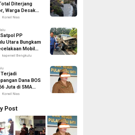
otal Diterjang
r, Warga Desak
 Nias Selatan
Korwil Nias
ak Cepat
lalu
 Satpol PP
lu Utara Bungkam
ecelakaan Mobil
yang Dikemudikan
kaperwil Bengkulu
puan
alu
 Terjadi
pangan Dana BOS
66 Juta di SMA
 1 Pulau-Pulau
Korwil Nias
Sejumlah Pos
 Bernilai Besar
ry Post
orotan; LSM
R Siapkan
n ke Kejaksaan