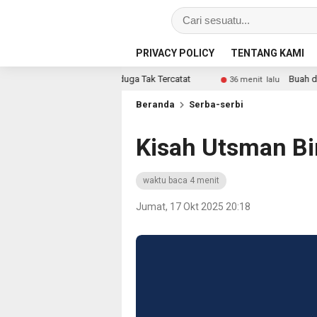
PRIVACY POLICY
TENTANG KAMI
a Diduga Tak Tercatat
Buah dalam Video Disebut Tak
36 menit lalu
Beranda
Serba-serbi
Kisah Utsman Bi
waktu baca 4 menit
Jumat, 17 Okt 2025 20:18