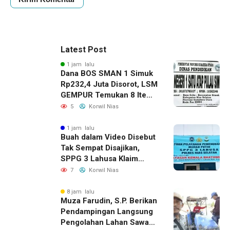
Latest Post
1 jam lalu
Dana BOS SMAN 1 Simuk
Rp232,4 Juta Disorot, LSM
GEMPUR Temukan 8 Item
Aset Rp65 Juta Diduga
5
Korwil Nias
Tak Tercatat
1 jam lalu
Buah dalam Video Disebut
Tak Sempat Disajikan,
SPPG 3 Lahusa Klaim
Langsung Ganti dan
7
Korwil Nias
Perketat Pengawasan
8 jam lalu
Muza Farudin, S.P. Berikan
Pendampingan Langsung
Pengolahan Lahan Sawah