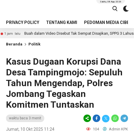
Sabtu, 08 Agu 2026
PRIVACY POLICY
TENTANG KAMI
PEDOMAN MEDIA CIBER
dalam Video Disebut Tak Sempat Disajikan, SPPG 3 Lahusa Klaim Langsung G
Beranda
Politik
Kasus Dugaan Korupsi Dana
Desa Tampingmojo: Sepuluh
Tahun Mengendap, Polres
Jombang Tegaskan
Komitmen Tuntaskan
waktu baca 3 menit
Jumat, 10 Okt 2025 11:24
104
Admin KPK