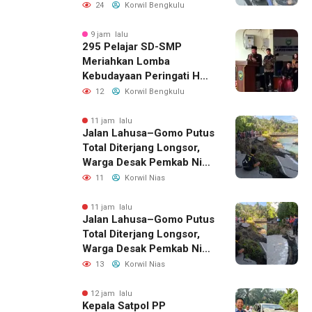
di Seginim
24
Korwil Bengkulu
9 jam lalu
295 Pelajar SD-SMP
Meriahkan Lomba
Kebudayaan Peringati HUT
RI Ke-81 di Bengkulu
12
Korwil Bengkulu
Selatan
11 jam lalu
Jalan Lahusa–Gomo Putus
Total Diterjang Longsor,
Warga Desak Pemkab Nias
Selatan Bergerak Cepat
11
Korwil Nias
11 jam lalu
Jalan Lahusa–Gomo Putus
Total Diterjang Longsor,
Warga Desak Pemkab Nias
Selatan Bergerak Cepat
13
Korwil Nias
12 jam lalu
Kepala Satpol PP