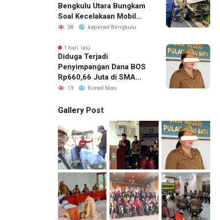
Bengkulu Utara Bungkam
Soal Kecelakaan Mobil
Dinas yang Dikemudikan
38
kaperwil Bengkulu
Perempuan
1 hari lalu
Diduga Terjadi
Penyimpangan Dana BOS
Rp660,66 Juta di SMA
Negeri 1 Pulau-Pulau
13
Korwil Nias
Batu, Sejumlah Pos
Belanja Bernilai Besar Jadi
Gallery Post
Sorotan; LSM GEMPUR
Siapkan Laporan ke
Kejaksaan