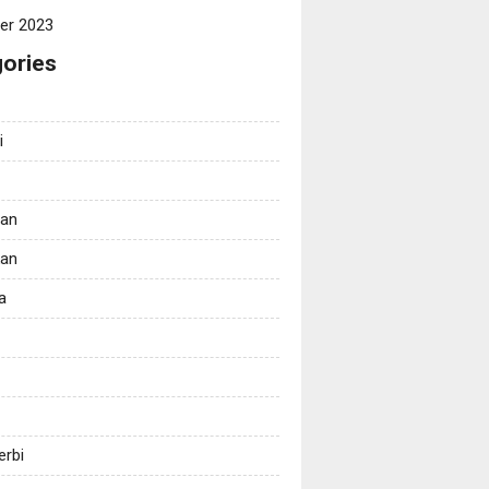
er 2023
ories
i
tan
kan
a
erbi