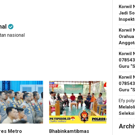
Korwil 
Jadi So
Inspek
nal
Korwil 
utan nasional
Orahua
Anggot
Korwil 
078543 
Guru “
Korwil 
078543 
Guru “
Efy pol
Melalol
Seleks
Archi
res Metro
Bhabinkamtibmas