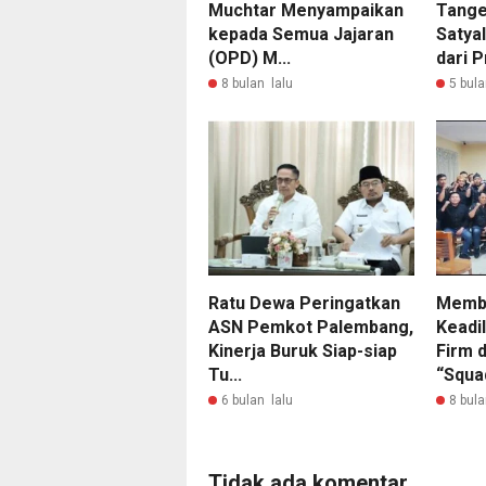
Muchtar Menyampaikan
Tange
kepada Semua Jajaran
Satya
(OPD) M...
dari P
8 bulan lalu
5 bula
Ratu Dewa Peringatkan
Memba
ASN Pemkot Palembang,
Keadi
Kinerja Buruk Siap-siap
Firm 
Tu...
“Squad
6 bulan lalu
8 bula
Tidak ada komentar