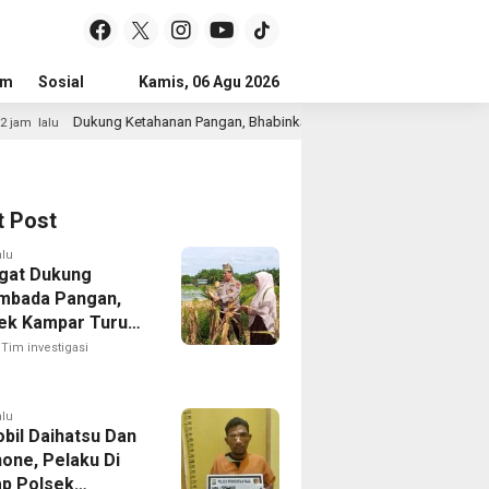
um
Sosial
Pendidikan
Kamis, 06 Agu 2026
Politik
Serba-serbi
Peristiwa
etahanan Pangan, Bhabinkamtibmas Desa Kota Bangun Pantau Perkembangan
t Post
alu
gat Dukung
mbada Pangan,
ek Kampar Turun
ng Panen Jagung
Tim investigasi
dayan
alu
obil Daihatsu Dan
one, Pelaku Di
p Polsek