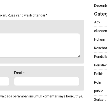
Desemb
Categ
ikan.
Ruas yang wajib ditandai
*
Adv
ekonom
Hukum
Keseha
Pendidi
Peristiw
Email
*
Politik
Polri
public
aya pada peramban ini untuk komentar saya berikutnya.
Serba-s