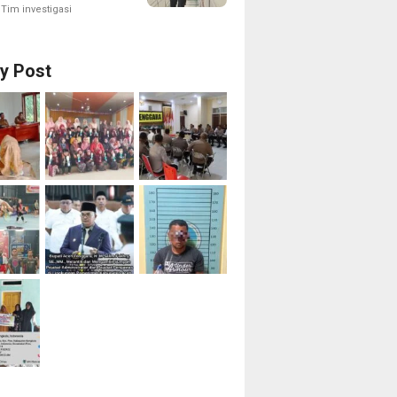
an Lokasi
Tim investigasi
isi Merah Putih
ry Post