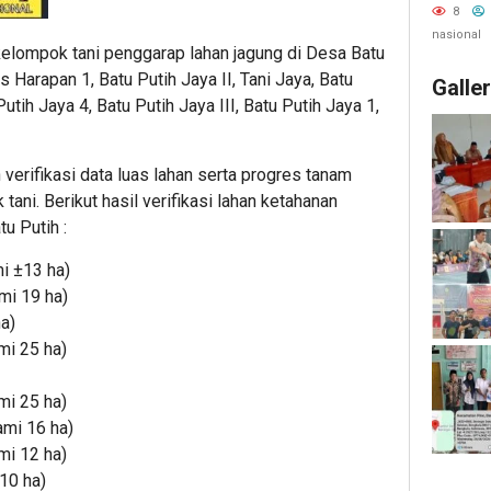
Kesiap
8
Eksped
nasional
 kelompok tani penggarap lahan jagung di Desa Batu
Presisi
s Harapan 1, Batu Putih Jaya II, Tani Jaya, Batu
Galle
utih Jaya 4, Batu Putih Jaya III, Batu Putih Jaya 1,
verifikasi data luas lahan serta progres tanam
ani. Berikut hasil verifikasi lahan ketahanan
u Putih :
i ±13 ha)
ami 19 ha)
ha)
mi 25 ha)
mi 25 ha)
ami 16 ha)
mi 12 ha)
10 ha)