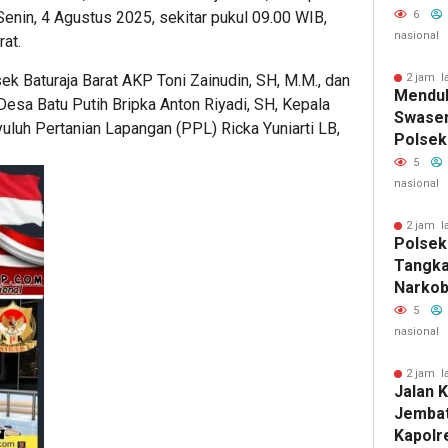
Sabu-S
6
enin, 4 Agustus 2025, sekitar pukul 09.00 WIB,
nasional
rat.
2 jam l
ek Baturaja Barat AKP Toni Zainudin, SH, M.M., dan
Mendu
Desa Batu Putih Bripka Anton Riyadi, SH, Kepala
Swase
uluh Pertanian Lapangan (PPL) Ricka Yuniarti LB,
Polsek 
Pantau
5
Lahan 
nasional
2 jam l
Polsek
Tangka
Narkob
Bungs
5
nasional
2 jam l
Jalan K
Jembat
Kapolr