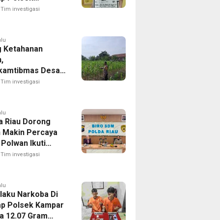
tian Raja
Tim investigasi
alu
 Ketahanan
,
kamtibmas Desa
angun Pantau
Tim investigasi
mbangan Tanaman
 Milik Desa
alu
a Riau Dorong
 Makin Percaya
0 Polwan Ikuti
an Public
Tim investigasi
ng
alu
laku Narkoba Di
p Polsek Kampar
ita 12.07 Gram