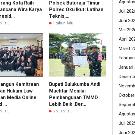
Agustus
rang Kota Raih
Polsek Baturaja Timur
lancana Wira Karya
Polres Oku Ikuti Latihan
Juli 202
resid...
Teknis,...
Juni 20
n lalu
1 tahun lalu
Mei 202
April 20
Maret 2
Februar
Januari
Desemb
ngun Kemitraan
Bupati Bulukumba Andi
Novemb
lan Hukum Law
Muchtar Menilai
Oktober
dan Media Online
Pembangunan TMMD
 ...
Lebih Baik .Ber...
Septemb
n lalu
5 bulan lalu
Agustus
Juli 202
Juni 20