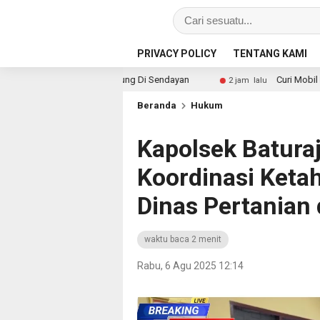
PRIVACY POLICY
TENTANG KAMI
nen Jagung Di Sendayan
Curi Mobil Daihatsu Dan Handph
2 jam lalu
Beranda
Hukum
Kapolsek Batura
Koordinasi Ket
Dinas Pertanian
waktu baca 2 menit
Rabu, 6 Agu 2025 12:14