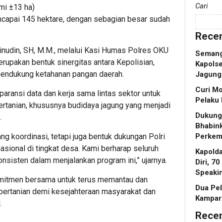
Cari
ami ±13 ha)
mencapai 145 hektare, dengan sebagian besar sudah
Recen
inudin, SH, M.M., melalui Kasi Humas Polres OKU
Semang
upakan bentuk sinergitas antara Kepolisian,
Kapols
mendukung ketahanan pangan daerah.
Jagung
Curi Mo
aransi data dan kerja sama lintas sektor untuk
Pelaku 
rtanian, khususnya budidaya jagung yang menjadi
Dukung
.
Bhabin
Perkem
ang koordinasi, tetapi juga bentuk dukungan Polri
ional di tingkat desa. Kami berharap seluruh
Kapold
nsisten dalam menjalankan program ini,” ujarnya.
Diri, 7
Speaki
omitmen bersama untuk terus memantau dan
Dua Pel
ertanian demi kesejahteraan masyarakat dan
Kampar 
.
Rece