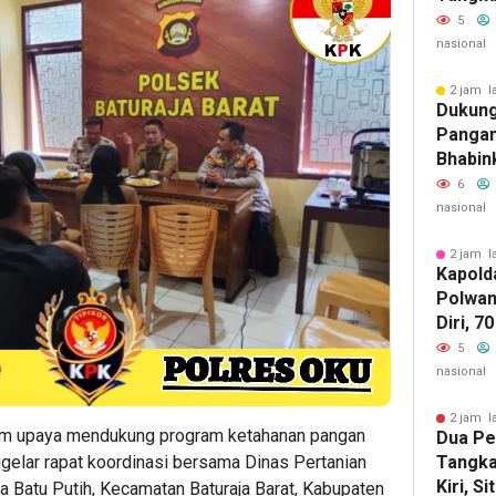
Perhen
5
nasional
2 jam l
Dukung
Pangan
Bhabin
Kota B
6
Perke
nasional
Jagung
2 jam l
Kapold
Polwan
Diri, 7
Pelatih
5
Speaki
nasional
2 jam l
m upaya mendukung program ketahanan pangan
Dua Pe
Tangka
ggelar rapat koordinasi bersama Dinas Pertanian
Kiri, S
a Batu Putih, Kecamatan Baturaja Barat, Kabupaten