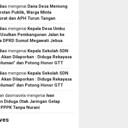
Nias
mengenai
Dana Desa Memong
rotan Publik, Warga Minta
torat dan APH Turun Tangan
Nias
mengenai
Kepala Desa Umbu
 Usulkan Pembangunan Jalan ke
a DPRD Sumut Megawati Jebua
Nias
mengenai
Kepala Sekolah SDN
Akan Dilaporkan : Diduga Rekayasa
Siluman” dan Potong Honor GTT
Nias
mengenai
Kepala Sekolah SDN
Akan Dilaporkan : Diduga Rekayasa
Siluman” dan Potong Honor GTT
yan dasmasela
mengenai
Ivan
in Diduga Otak Jaringan Gelap
i PPPK Tanpa Nurani
ves