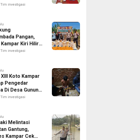
abu
Tim investigasi
alu
kung
mbada Pangan,
Kampar Kiri Hilir
 Panen Jagung Di
Tim investigasi
PT Yutani Suadiri
alu
 XIII Koto Kampar
p Pengedar
a Di Desa Gunung
u
Tim investigasi
alu
aki Melintasi
an Gantung,
es Kampar Cek