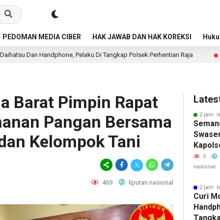
PEDOMAN MEDIA CIBER
HAK JAWAB DAN HAK KOREKSI
Huk
one, Pelaku Di Tangkap Polsek Perhentian Raja
Dukung K
2 jam lalu
ja Barat Pimpin Rapat
Lates
2 jam l
ahanan Pangan Bersama
Seman
Swase
 dan Kelompok Tani
Kapols
Langsu
5
Di Sen
nasional
469
liputan nasional
2 jam l
Curi M
Handph
Tangka