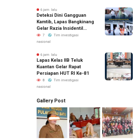
6 jam lalu
Deteksi Dini Gangguan
Kamtib, Lapas Bangkinang
Gelar Razia Insidentil
Menuju Zero Halinar
7
Tim investigasi
nasional
6 jam lalu
Lapas Kelas IIB Teluk
Kuantan Gelar Rapat
Persiapan HUT RI Ke-81
8
Tim investigasi
nasional
Gallery Post