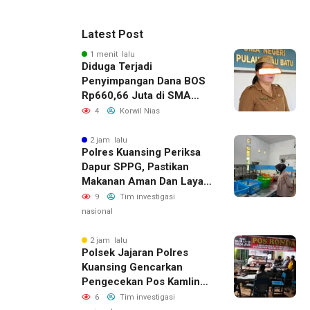
Latest Post
1 menit lalu
Diduga Terjadi
Penyimpangan Dana BOS
Rp660,66 Juta di SMA
Negeri 1 Pulau-Pulau
4
Korwil Nias
Batu, Sejumlah Pos
Belanja Bernilai Besar Jadi
2 jam lalu
Polres Kuansing Periksa
Sorotan; LSM GEMPUR
Dapur SPPG, Pastikan
Siapkan Laporan ke
Makanan Aman Dan Layak
Kejaksaan
Dikonsumsi
9
Tim investigasi
nasional
2 jam lalu
Polsek Jajaran Polres
Kuansing Gencarkan
Pengecekan Pos Kamling,
Kapolres Ajak Warga Aktif
6
Tim investigasi