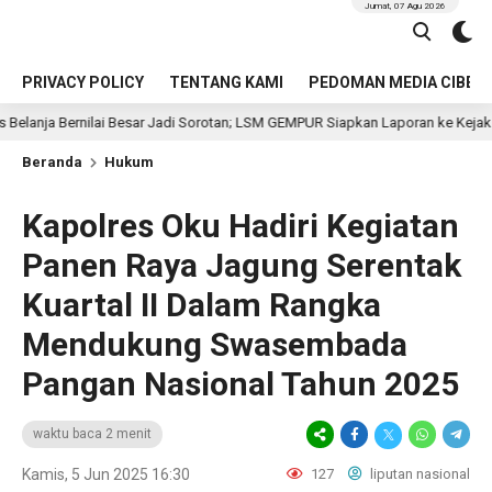
Jumat, 07 Agu 2026
PRIVACY POLICY
TENTANG KAMI
PEDOMAN MEDIA CIBER
ilai Besar Jadi Sorotan; LSM GEMPUR Siapkan Laporan ke Kejaksaan
Beranda
Hukum
Kapolres Oku Hadiri Kegiatan
Panen Raya Jagung Serentak
Kuartal II Dalam Rangka
Mendukung Swasembada
Pangan Nasional Tahun 2025
waktu baca 2 menit
Kamis, 5 Jun 2025 16:30
127
liputan nasional