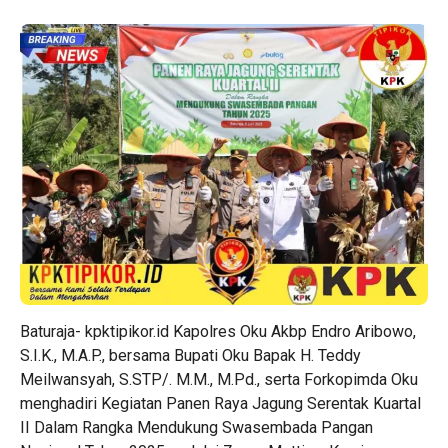
Baturaja-
kpktipikor.id
Kapolres Oku Akbp Endro Aribowo,
S.I.K., M.A.P., bersama Bupati Oku Bapak H. Teddy
Meilwansyah, S.STP/. M.M., M.Pd., serta Forkopimda Oku
menghadiri Kegiatan Panen Raya Jagung Serentak Kuartal
II Dalam Rangka Mendukung Swasembada Pangan