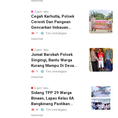
Jaga Keamanan
nasional
Lingkungan
2 jam lalu
Cegah Karhutla, Polsek
Cerenti Dan Pangean
Gencarkan Imbauan
Kepada Masyarakat
7
Tim investigasi
nasional
2 jam lalu
Jumat Barokah Polsek
Singingi, Bantu Warga
Kurang Mampu Di Desa
Sungai Kuning
9
Tim investigasi
nasional
6 jam lalu
Sidang TPP 29 Warga
Binaan, Lapas Kelas IIA
Bangkinang Pastikan
Layanan Integrasi Gratis
8
Tim investigasi
Dan Transparan
nasional