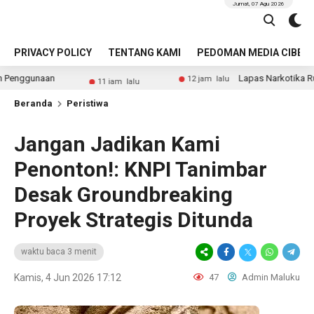
Jumat, 07 Agu 2026
PRIVACY POLICY
TENTANG KAMI
PEDOMAN MEDIA CIBER
n
Lapas Narkotika Rumbai Gelar Te
12 jam lalu
11 jam lalu
Beranda
Peristiwa
​Jangan Jadikan Kami
Penonton!: KNPI Tanimbar
Desak Groundbreaking
Proyek Strategis Ditunda
waktu baca 3 menit
Kamis, 4 Jun 2026 17:12
47
Admin Maluku