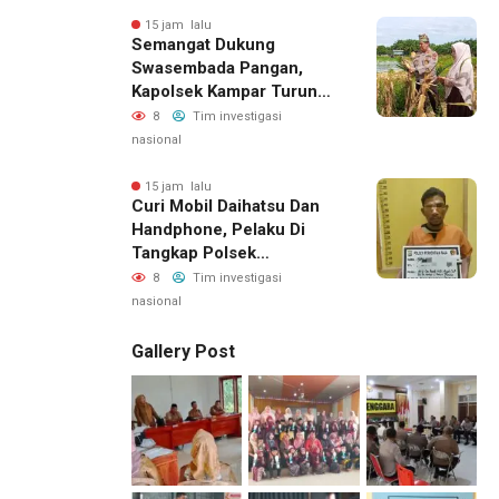
15 jam lalu
Semangat Dukung
Swasembada Pangan,
Kapolsek Kampar Turun
Langsung Panen Jagung
8
Tim investigasi
Di Sendayan
nasional
15 jam lalu
Curi Mobil Daihatsu Dan
Handphone, Pelaku Di
Tangkap Polsek
Perhentian Raja
8
Tim investigasi
nasional
Gallery Post