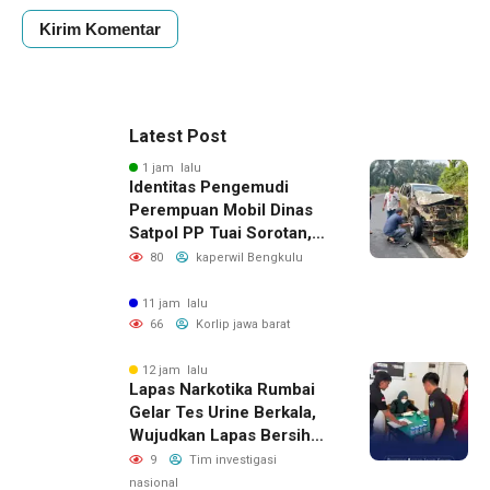
Latest Post
1 jam lalu
Identitas Pengemudi
Perempuan Mobil Dinas
Satpol PP Tuai Sorotan,
Publik Pertanyakan Izin
80
kaperwil Bengkulu
Penggunaan
11 jam lalu
66
Korlip jawa barat
12 jam lalu
Lapas Narkotika Rumbai
Gelar Tes Urine Berkala,
Wujudkan Lapas Bersih
Dari Narkoba
9
Tim investigasi
nasional