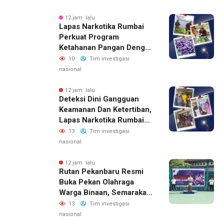
12 jam lalu
Lapas Narkotika Rumbai
Perkuat Program
Ketahanan Pangan Dengan
Memanen Terong
10
Tim investigasi
nasional
12 jam lalu
Deteksi Dini Gangguan
Keamanan Dan Ketertiban,
Lapas Narkotika Rumbai
Gelar Razia Rutin Blok
13
Tim investigasi
Hunian
nasional
12 jam lalu
Rutan Pekanbaru Resmi
Buka Pekan Olahraga
Warga Binaan, Semarakan
HUT RI Ke-81
13
Tim investigasi
nasional