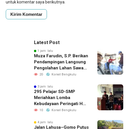
untuk komentar saya berikutnya.
Latest Post
1 jam lalu
Muza Farudin, S.P. Berikan
Pendampingan Langsung
Pengolahan Lahan Sawah
di Seginim
20
Korwil Bengkulu
3 jam lalu
295 Pelajar SD-SMP
Meriahkan Lomba
Kebudayaan Peringati HUT
RI Ke-81 di Bengkulu
10
Korwil Bengkulu
Selatan
4 jam lalu
Jalan Lahusa–Gomo Putus