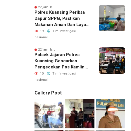
Batu, Sejumlah Pos
Belanja Bernilai Besar Jadi
22 jam lalu
Polres Kuansing Periksa
Sorotan; LSM GEMPUR
Dapur SPPG, Pastikan
Siapkan Laporan ke
Makanan Aman Dan Layak
Kejaksaan
Dikonsumsi
19
Tim investigasi
nasional
22 jam lalu
Polsek Jajaran Polres
Kuansing Gencarkan
Pengecekan Pos Kamling,
Kapolres Ajak Warga Aktif
10
Tim investigasi
Jaga Keamanan
nasional
Lingkungan
Gallery Post