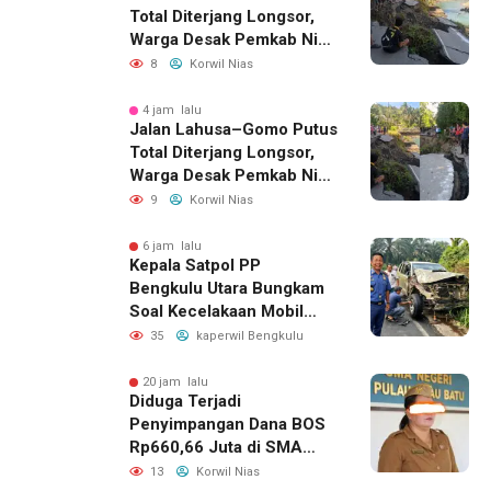
Total Diterjang Longsor,
Warga Desak Pemkab Nias
Selatan Bergerak Cepat
8
Korwil Nias
4 jam lalu
Jalan Lahusa–Gomo Putus
Total Diterjang Longsor,
Warga Desak Pemkab Nias
Selatan Bergerak Cepat
9
Korwil Nias
6 jam lalu
Kepala Satpol PP
Bengkulu Utara Bungkam
Soal Kecelakaan Mobil
Dinas yang Dikemudikan
35
kaperwil Bengkulu
Perempuan
20 jam lalu
Diduga Terjadi
Penyimpangan Dana BOS
Rp660,66 Juta di SMA
Negeri 1 Pulau-Pulau
13
Korwil Nias