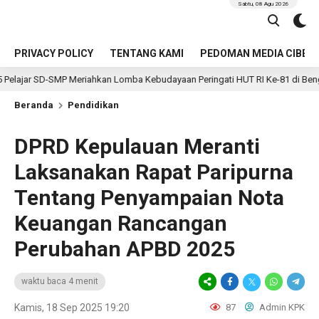
Sabtu, 08 Agu 2026
PRIVACY POLICY
TENTANG KAMI
PEDOMAN MEDIA CIBER
Meriahkan Lomba Kebudayaan Peringati HUT RI Ke-81 di Bengkulu Selatan
Beranda
Pendidikan
DPRD Kepulauan Meranti
Laksanakan Rapat Paripurna
Tentang Penyampaian Nota
Keuangan Rancangan
Perubahan APBD 2025
waktu baca 4 menit
Kamis, 18 Sep 2025 19:20
87
Admin KPK