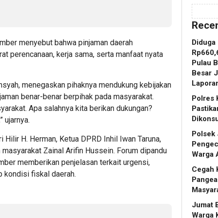
Recen
Diduga
sumber menyebut bahwa pinjaman daerah
Rp660,6
t perencanaan, kerja sama, serta manfaat nyata
Pulau B
Besar 
Laporan
ansyah, menegaskan pihaknya mendukung kebijakan
njaman benar-benar berpihak pada masyarakat.
Polres 
yarakat. Apa salahnya kita berikan dukungan?
Pastik
Dikons
 ujarnya.
Polsek 
i Hilir H. Herman, Ketua DPRD Inhil Iwan Taruna,
Pengece
h masyarakat Zainal Arifin Hussein. Forum dipandu
Warga 
umber memberikan penjelasan terkait urgensi,
Cegah K
 kondisi fiskal daerah.
Pangea
Masyar
Jumat B
Warga 