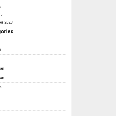
5
25
er 2023
ories
i
tan
kan
a