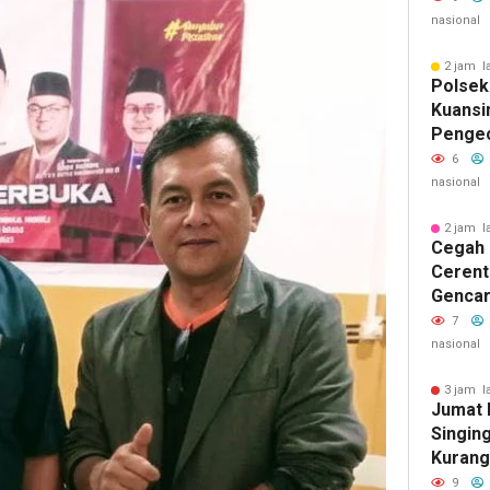
nasional
2 jam l
Polsek
Kuansi
Penge
Kamlin
6
Warga 
nasional
Keaman
2 jam l
Cegah 
Cerent
Gencar
Kepada
7
nasional
3 jam l
Jumat 
Singin
Kurang
Sungai
9