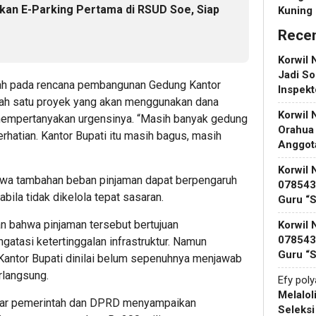
an E-Parking Pertama di RSUD Soe, Siap
Kuning
Rece
Korwil 
Jadi So
ah pada rencana pembangunan Gedung Kantor
Inspek
alah satu proyek yang akan menggunakan dana
Korwil 
mempertanyakan urgensinya. “Masih banyak gedung
Orahua
perhatian. Kantor Bupati itu masih bagus, masih
Anggot
Korwil 
ahwa tambahan beban pinjaman dapat berpengaruh
078543 
ila tidak dikelola tepat sasaran.
Guru “
 bahwa pinjaman tersebut bertujuan
Korwil 
078543 
asi ketertinggalan infrastruktur. Namun
Guru “
antor Bupati dinilai belum sepenuhnya menjawab
rlangsung.
Efy pol
Melalol
agar pemerintah dan DPRD menyampaikan
Seleks