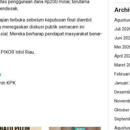
ritas penggunaan dana Rp200 miliar, terutama
mendesak.
Archi
jian terbuka sebelum keputusan final diambil.
Agustus
u menegaskan diskusi publik semacam ini
Juli 202
osial. Mereka berharap pendapat masyarakat benar-
Juni 20
Mei 202
PIKOR Inhil Riau..
April 20
Maret 2
Februar
dmin KPK
Januari
Desemb
Novemb
Oktober
Septemb
Agustus