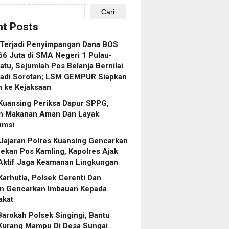
Cari
t Posts
 Terjadi Penyimpangan Dana BOS
6 Juta di SMA Negeri 1 Pulau-
atu, Sejumlah Pos Belanja Bernilai
Jadi Sorotan; LSM GEMPUR Siapkan
 ke Kejaksaan
Kuansing Periksa Dapur SPPG,
an Makanan Aman Dan Layak
umsi
Jajaran Polres Kuansing Gencarkan
kan Pos Kamling, Kapolres Ajak
Aktif Jaga Keamanan Lingkungan
arhutla, Polsek Cerenti Dan
n Gencarkan Imbauan Kepada
akat
arokah Polsek Singingi, Bantu
Kurang Mampu Di Desa Sungai