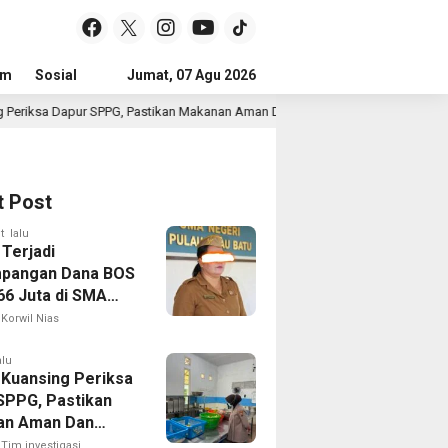
um
Sosial
Pendidikan
Jumat, 07 Agu 2026
Politik
Serba-serbi
Peristiwa
Pastikan Makanan Aman Dan Layak Dikonsumsi
Polsek Jaj
2 jam lalu
t Post
t lalu
 Terjadi
pangan Dana BOS
66 Juta di SMA
 1 Pulau-Pulau
Korwil Nias
Sejumlah Pos
 Bernilai Besar
alu
 Kuansing Periksa
orotan; LSM
SPPG, Pastikan
R Siapkan
an Aman Dan
n ke Kejaksaan
Dikonsumsi
Tim investigasi