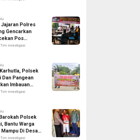
alu
 Jajaran Polres
ng Gencarkan
cekan Pos
g, Kapolres Ajak
Tim investigasi
Aktif Jaga
an Lingkungan
alu
Karhutla, Polsek
i Dan Pangean
kan Imbauan
 Masyarakat
Tim investigasi
alu
Barokah Polsek
gi, Bantu Warga
 Mampu Di Desa
 Kuning
Tim investigasi