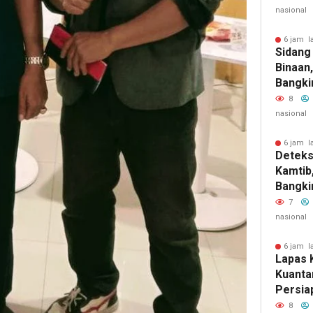
nasional
6 jam l
Sidang
Binaan,
Bangki
Layanan
8
Dan Tr
nasional
6 jam l
Deteks
Kamtib
Bangki
Insiden
7
Halinar
nasional
6 jam l
Lapas K
Kuanta
Persia
8