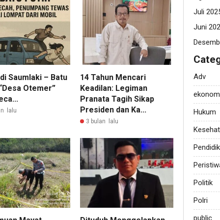
Juli 202
Juni 20
Desemb
Categ
Adv
di Saumlaki – Batu
14 Tahun Mencari
 “Desa Otemer”
Keadilan: Legiman
ekonom
ca...
Pranata Tagih Sikap
Presiden dan Ka...
n lalu
Hukum
3 bulan lalu
Keseha
Pendidi
Peristiw
Politik
Polri
public