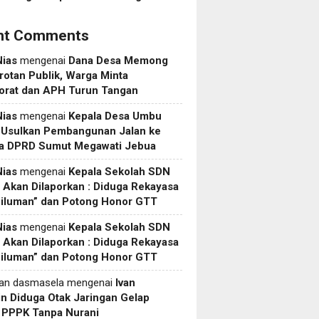
nt Comments
Nias
mengenai
Dana Desa Memong
rotan Publik, Warga Minta
torat dan APH Turun Tangan
Nias
mengenai
Kepala Desa Umbu
 Usulkan Pembangunan Jalan ke
a DPRD Sumut Megawati Jebua
Nias
mengenai
Kepala Sekolah SDN
Akan Dilaporkan : Diduga Rekayasa
Siluman” dan Potong Honor GTT
Nias
mengenai
Kepala Sekolah SDN
Akan Dilaporkan : Diduga Rekayasa
Siluman” dan Potong Honor GTT
yan dasmasela
mengenai
Ivan
in Diduga Otak Jaringan Gelap
i PPPK Tanpa Nurani