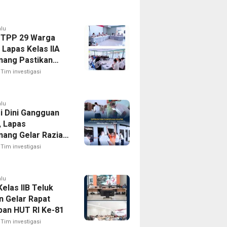
alu
 TPP 29 Warga
 Lapas Kelas IIA
nang Pastikan
 Integrasi Gratis
Tim investigasi
ansparan
alu
i Dini Gangguan
, Lapas
nang Gelar Razia
til Menuju Zero
Tim investigasi
alu
elas IIB Teluk
n Gelar Rapat
pan HUT RI Ke-81
Tim investigasi