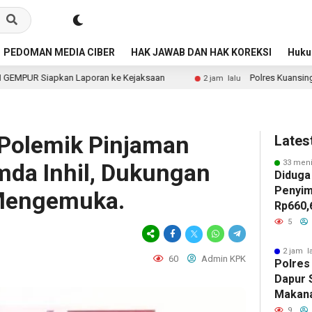
PEDOMAN MEDIA CIBER
HAK JAWAB DAN HAK KOREKSI
Huk
ran ke Kejaksaan
Polres Kuansing Periksa Dapur SPPG, 
2 jam lalu
 Polemik Pinjaman
Lates
33 meni
mda Inhil, Dukungan
Diduga
Penyim
Mengemuka.
Rp660,
Negeri
5
Batu, 
Belanja
2 jam l
60
Admin KPK
Polres
Jadi S
Dapur 
GEMPU
Makan
Lapora
Layak 
9