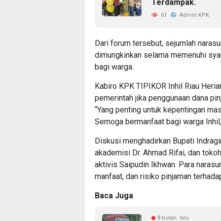
Terdampak.
61
Admin KPK
Dari forum tersebut, sejumlah nara
dimungkinkan selama memenuhi syara
bagi warga.
Kabiro KPK TIPIKOR Inhil Riau Heri
pemerintah jika penggunaan dana pi
“Yang penting untuk kepentingan mas
Semoga bermanfaat bagi warga Inhil,”
Diskusi menghadirkan Bupati Indragir
akademisi Dr. Ahmad Rifai, dan toko
aktivis Saipudin Ikhwan. Para naras
manfaat, dan risiko pinjaman terhadap
Baca Juga
8 bulan lalu