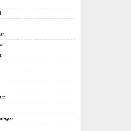
i
tan
kan
a
erbi
ategori