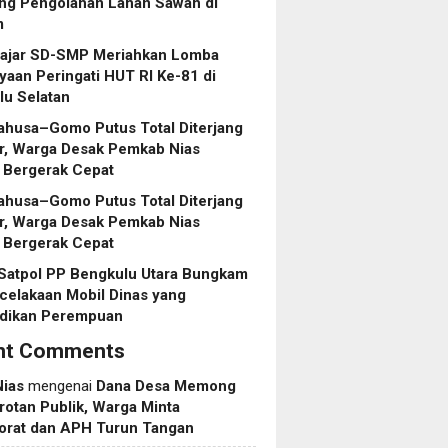
ng Pengolahan Lahan Sawah di
m
lajar SD-SMP Meriahkan Lomba
aan Peringati HUT RI Ke-81 di
lu Selatan
ahusa–Gomo Putus Total Diterjang
r, Warga Desak Pemkab Nias
 Bergerak Cepat
ahusa–Gomo Putus Total Diterjang
r, Warga Desak Pemkab Nias
 Bergerak Cepat
 Satpol PP Bengkulu Utara Bungkam
celakaan Mobil Dinas yang
dikan Perempuan
nt Comments
Nias
mengenai
Dana Desa Memong
rotan Publik, Warga Minta
torat dan APH Turun Tangan