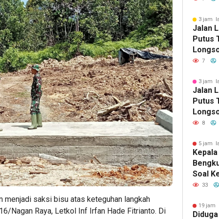
Selata
3 jam l
Jalan 
Putus T
Longso
Pemkab
7
Berger
3 jam l
Jalan 
Putus T
Longso
Pemkab
8
Berger
5 jam l
Kepala
Bengku
Soal K
Dinas 
33
Perem
 menjadi saksi bisu atas keteguhan langkah
19 jam 
agan Raya, Letkol Inf Irfan Hade Fitrianto. Di
Diduga