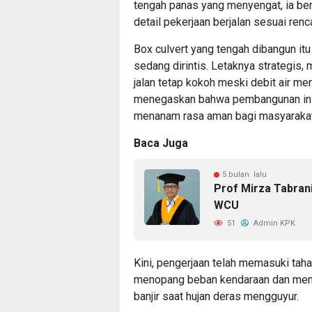
tengah panas yang menyengat, ia berd
detail pekerjaan berjalan sesuai renc
Box culvert yang tengah dibangun itu
sedang dirintis. Letaknya strategis, 
jalan tetap kokoh meski debit air men
menegaskan bahwa pembangunan ini
menanam rasa aman bagi masyarakat
Baca Juga
5 bulan lalu
Prof Mirza Tabran
WCU
51
Admin KPK
Kini, pengerjaan telah memasuki taha
menopang beban kendaraan dan menya
banjir saat hujan deras mengguyur.