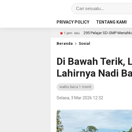
PRIVACY POLICY
TENTANG KAMI
Seginim
295 Pelajar SD-SMP Meriahkan Lomba Kebudayaan 
1 jam lalu
Beranda
Sosial
Di Bawah Terik, 
Lahirnya Nadi B
waktu baca 1 menit
Selasa, 3 Mar 2026 12:32