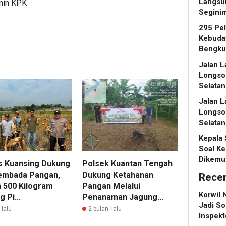
Langsu
dmin KPK
Segini
295 Pe
Kebuday
Bengku
Jalan L
Longso
Selatan
Jalan L
Longso
Selatan
Kepala
Soal Ke
Dikemu
s Kuansing Dukung
Polsek Kuantan Tengah
mbada Pangan,
Dukung Ketahanan
Rece
 500 Kilogram
Pangan Melalui
Korwil 
 Pi...
Penanaman Jagung...
Jadi So
 lalu
2 bulan lalu
Inspek