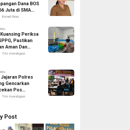
pangan Dana BOS
66 Juta di SMA
 1 Pulau-Pulau
Korwil Nias
Sejumlah Pos
 Bernilai Besar
lalu
 Kuansing Periksa
orotan; LSM
SPPG, Pastikan
R Siapkan
an Aman Dan
n ke Kejaksaan
Dikonsumsi
Tim investigasi
lalu
 Jajaran Polres
ng Gencarkan
cekan Pos
g, Kapolres Ajak
Tim investigasi
Aktif Jaga
an Lingkungan
ry Post