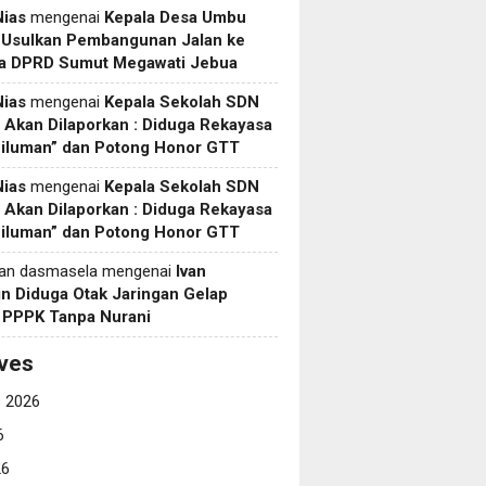
Nias
mengenai
Kepala Desa Umbu
 Usulkan Pembangunan Jalan ke
a DPRD Sumut Megawati Jebua
Nias
mengenai
Kepala Sekolah SDN
Akan Dilaporkan : Diduga Rekayasa
Siluman” dan Potong Honor GTT
Nias
mengenai
Kepala Sekolah SDN
Akan Dilaporkan : Diduga Rekayasa
Siluman” dan Potong Honor GTT
yan dasmasela
mengenai
Ivan
in Diduga Otak Jaringan Gelap
i PPPK Tanpa Nurani
ves
 2026
6
26