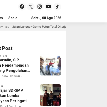
um
Sosial
Pendidikan
Sabtu, 08 Agu 2026
Politik
Serba-serbi
Peristiwa
a–Gomo Putus Total Diterjang Longsor, Warga Desak Pemkab Nias Selatan Be
t Post
t lalu
rudin, S.P.
n Pendampingan
ng Pengolahan
Sawah di Seginim
Korwil Bengkulu
alu
lajar SD-SMP
kan Lomba
yaan Peringati
 Ke-81 di Bengkulu
Korwil Bengkulu