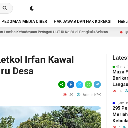
PEDOMAN MEDIA CIBER
HAK JAWAB DAN HAK KOREKSI
Huk
Peringati HUT RI Ke-81 di Bengkulu Selatan
Jalan Lahus
3 jam lalu
Letkol Irfan Kawal
Lates
41 meni
aru Desa
Muza Fa
Berika
Langsu
Lahan 
16
49
Admin KPK
1 jam l
295 Pe
Meriah
Kebuda
HUT RI
7