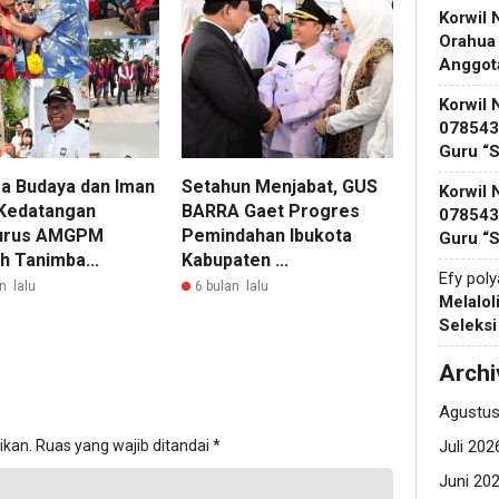
Korwil 
Orahua
Anggot
Korwil 
078543 
Guru “
a Budaya dan Iman
Setahun Menjabat, GUS
Korwil 
i Kedatangan
BARRA Gaet Progres
078543 
urus AMGPM
Pemindahan Ibukota
Guru “
h Tanimba...
Kabupaten ...
Efy pol
n lalu
6 bulan lalu
Melalol
Seleks
Archi
Agustus
Juli 202
ikan.
Ruas yang wajib ditandai
*
Juni 20