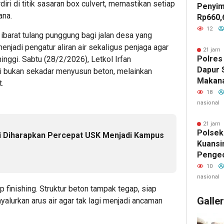
iri di titik sasaran box culvert, memastikan setiap
Penyim
ana.
Rp660,
Negeri
12
 ibarat tulang punggung bagi jalan desa yang
Batu, 
menjadi pengatur aliran air sekaligus penjaga agar
Belanja
21 jam 
Polres
inggi. Sabtu (28/2/2026), Letkol Irfan
Jadi S
Dapur 
 bukan sekadar menyusun beton, melainkan
GEMPU
Makan
.
Lapora
Layak 
18
nasional
21 jam 
Polsek
i Diharapkan Percepat USK Menjadi Kampus
Kuansi
Penge
Kamlin
10
Warga 
nasional
Keaman
p finishing. Struktur beton tampak tegap, siap
Galle
lurkan arus air agar tak lagi menjadi ancaman