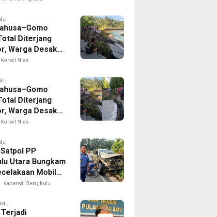
n
alu
Lahusa–Gomo
otal Diterjang
r, Warga Desak
 Nias Selatan
Korwil Nias
ak Cepat
alu
Lahusa–Gomo
otal Diterjang
r, Warga Desak
 Nias Selatan
Korwil Nias
ak Cepat
alu
 Satpol PP
lu Utara Bungkam
ecelakaan Mobil
yang Dikemudikan
kaperwil Bengkulu
puan
lalu
 Terjadi