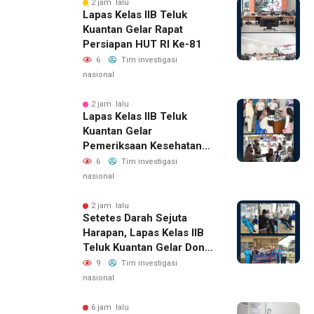
2 jam lalu
Lapas Kelas IIB Teluk
Kuantan Gelar Rapat
Persiapan HUT RI Ke-81
6
Tim investigasi
nasional
2 jam lalu
Lapas Kelas IIB Teluk
Kuantan Gelar
Pemeriksaan Kesehatan
Gratis Bagi Keluarga
6
Tim investigasi
Warga Binaan Dan
nasional
Masyarakat Sekitar
2 jam lalu
Setetes Darah Sejuta
Harapan, Lapas Kelas IIB
Teluk Kuantan Gelar Donor
Darah
9
Tim investigasi
nasional
6 jam lalu