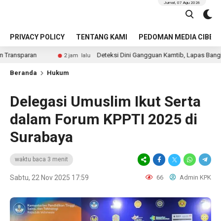
Jumat, 07 Agu 2026
PRIVACY POLICY
TENTANG KAMI
PEDOMAN MEDIA CIBER
Deteksi Dini Gangguan Kamtib, Lapas Bangkinang Gelar Raz
2 jam lalu
Beranda
Hukum
Delegasi Umuslim Ikut Serta
dalam Forum KPPTI 2025 di
Surabaya
waktu baca 3 menit
Sabtu, 22 Nov 2025 17:59
66
Admin KPK