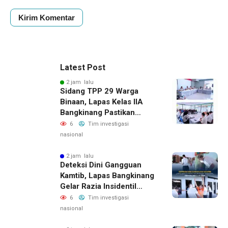
Latest Post
2 jam lalu
Sidang TPP 29 Warga
Binaan, Lapas Kelas IIA
Bangkinang Pastikan
Layanan Integrasi Gratis
6
Tim investigasi
Dan Transparan
nasional
2 jam lalu
Deteksi Dini Gangguan
Kamtib, Lapas Bangkinang
Gelar Razia Insidentil
Menuju Zero Halinar
6
Tim investigasi
nasional