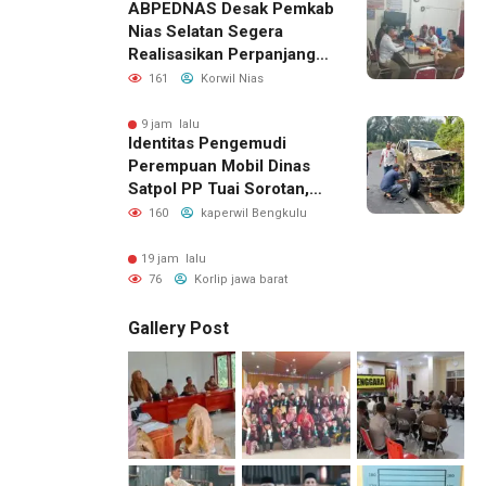
ABPEDNAS Desak Pemkab
Nias Selatan Segera
Realisasikan Perpanjangan
Masa Jabatan BPD, Soroti
161
Korwil Nias
Kepastian Hukum hingga
Kesejahteraan Anggota
9 jam lalu
Identitas Pengemudi
Perempuan Mobil Dinas
Satpol PP Tuai Sorotan,
Publik Pertanyakan Izin
160
kaperwil Bengkulu
Penggunaan
19 jam lalu
76
Korlip jawa barat
Gallery Post