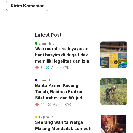
Latest Post
2 jam lalu
Wali murid resah yayasan
bani hasyim di duga tidak
memiliki legelitas dan izin
8
Admin KPK
8 jam lalu
Bantu Panen Kacang
Tanah, Babinsa Eratkan
Silaturahmi dan Wujud
Kepedulian kepada Petani
14
Admin KPK
12 jam lalu
Seorang Wanita Warga
Malang Mendadak Lumpuh