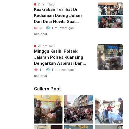
21 jam lalu
Keakraban Terlihat Di
Kediaman Daeng Johan
Dan Desi Novita Saat
Puluhan Awak Media Hadir
25
Tim investigasi
Dalam Rangka Acara Rutin
nasional
Grup Info Lalu Lintas
Sekaligus Doa Syukuran
23 jam lalu
Minggu Kasih, Polsek
Menempati Rumah Baru
Jajaran Polres Kuansing
Dengarkan Aspirasi Dan
Keluhan Masyarakat
11
Tim investigasi
nasional
Gallery Post