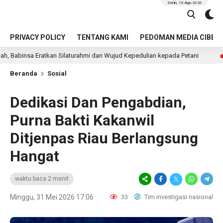
Senin, 10 Agu 2026
PRIVACY POLICY
TENTANG KAMI
PEDOMAN MEDIA CIBER
n Silaturahmi dan Wujud Kepedulian kepada Petani
Seor
12 jam lalu
Beranda
Sosial
Dedikasi Dan Pengabdian,
Purna Bakti Kakanwil
Ditjenpas Riau Berlangsung
Hangat
waktu baca 2 menit
Minggu, 31 Mei 2026 17:06
33
Tim investigasi nasional