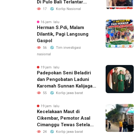
Di Pulo Bali Terlantar
Selama 3 Hari Tidak Ada
17
Korlip Nasional
Yang Menolong nya.Dan
Korban Menghubungi
16 jam lalu
Herman S.Pdi, Malam
YUNUS WAHYUDI Aktivis
Dilantik, Pagi Langsung
Banyuwangi Dan Langsung
Gaspol
Di Tolong Untuk Perawatan
Lebih Lanjut
56
Tim investigasi
nasional
19 jam lalu
Padepokan Seni Beladiri
dan Pengobatan Laduni
Karomah Sunnan Kalijaga
Buka Ijazah Ilmu Laduni
55
Korlip jawa barat
Beladiri
19 jam lalu
Kecelakaan Maut di
Cikembar, Pemotor Asal
Cimanggu Tewas Setelah
Terpental Masuk Kolong
24
Korlip jawa barat
Mobil Pengangkut Sampah