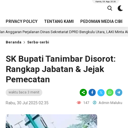
Kamis, 06 Agu 2026
PRIVACY POLICY
TENTANG KAMI
PEDOMAN MEDIA CIBER
anan Dinas Sekretariat DPRD Bengkulu Utara, LAKI Minta APH Usut Rantai Pe
Beranda
Serba-serbi
SK Bupati Tanimbar Disorot:
Rangkap Jabatan & Jejak
Pemecatan
waktu baca 3 menit
Rabu, 30 Jul 2025 02:35
147
Admin Maluku