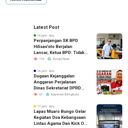
Latest Post
16 jam lalu
Perpanjangan SK BPD
Hilisao’oto Berjalan
Lancar, Ketua BPD: Tidak
Ada Kendala Administrasi
116
Korwil Nias
16 jam lalu
Dugaan Kejanggalan
Anggaran Perjalanan
Dinas Sekretariat DPRD
Bengkulu Utara, LAKI
61
kaperwil Bengkulu
Minta APH Usut Rantai
Pengelolaannya
17 jam lalu
Lapas Muaro Bungo Gelar
Kegiatan Doa Kebangsaan
Lintas Agama Dan Kick Off