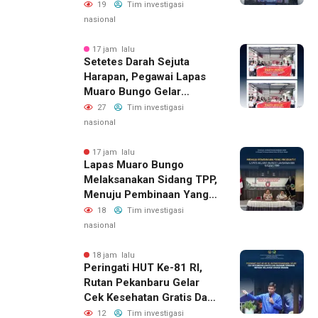
Semarak HUT RI Ke-81
19
Tim investigasi
Kemerdekaan Republik
nasional
Indonesia Tahun 2026
17 jam lalu
Setetes Darah Sejuta
Harapan, Pegawai Lapas
Muaro Bungo Gelar
Kegiatan Bakti Sosial
27
Tim investigasi
Donor Darah Dalam
nasional
Rangka Hari Kemerdekaan
Republik Indonesia Ke-81
17 jam lalu
Lapas Muaro Bungo
Melaksanakan Sidang TPP,
Menuju Pembinaan Yang
Produktif
18
Tim investigasi
nasional
18 jam lalu
Peringati HUT Ke-81 RI,
Rutan Pekanbaru Gelar
Cek Kesehatan Gratis Dan
Bagikan Sembako Kepada
12
Tim investigasi