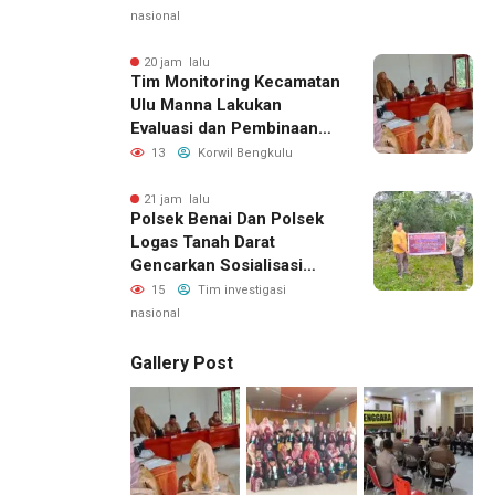
Keluarga Warga Binaan
nasional
20 jam lalu
Tim Monitoring Kecamatan
Ulu Manna Lakukan
Evaluasi dan Pembinaan
APBDesa 2026 di Desa
13
Korwil Bengkulu
Merambung
21 jam lalu
Polsek Benai Dan Polsek
Logas Tanah Darat
Gencarkan Sosialisasi
Karhutla, Kapolres
15
Tim investigasi
Kuansing Ajak Masyarakat
nasional
Cegah Kebakaran Sejak
Dini
Gallery Post