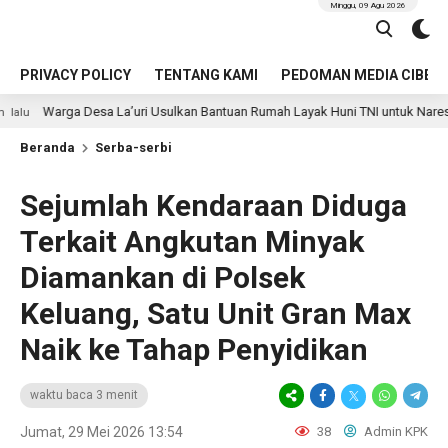
Minggu, 09 Agu 2026
PRIVACY POLICY
TENTANG KAMI
PEDOMAN MEDIA CIBER
 La’uri Usulkan Bantuan Rumah Layak Huni TNI untuk Nares Zandroto
Beranda
Serba-serbi
Sejumlah Kendaraan Diduga
Terkait Angkutan Minyak
Diamankan di Polsek
Keluang, Satu Unit Gran Max
Naik ke Tahap Penyidikan
waktu baca 3 menit
Jumat, 29 Mei 2026 13:54
38
Admin KPK