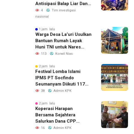
Antisipasi Balap Liar Dan
Gangguan Kamtibmas
4
Tim investigasi
nasional
1 jam lalu
Warga Desa La’uri Usulkan
Bantuan Rumah Layak
Huni TNI untuk Nares
Zandroto
113
Korwil Nias
2 jam lalu
Festival Lomba Islami
IPMS PT Socfindo
Seumanyam Diikuti 117
Pelajar, H. Ricky Dorong
38
Admin KPK
Generasi Qur’ani
Berprestasi
2 jam lalu
Koperasi Harapan
Bersama Sejahtera
Salurkan Dana CPP
kepada 143 Calon Petani
16
Admin KPK
Plasma, Sinergi Bersama