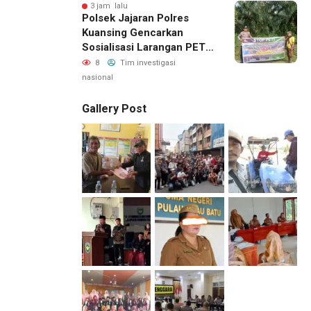
3 jam lalu
Polsek Jajaran Polres
Kuansing Gencarkan
Sosialisasi Larangan PETI,
Jaga Lingkungan Dan
8
Tim investigasi
Masa Depan Generasi
nasional
Gallery Post