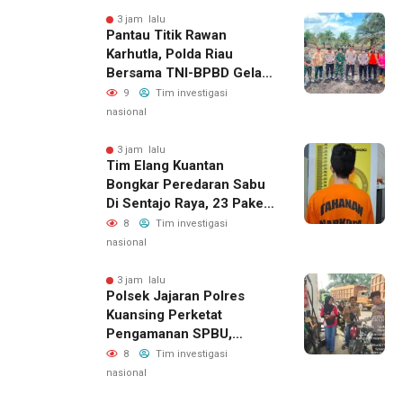
PT WIN Terus Diperkuat
3 jam lalu
Pantau Titik Rawan
Karhutla, Polda Riau
Bersama TNI-BPBD Gelar
Patroli Udara Dan Darat
9
Tim investigasi
nasional
3 jam lalu
Tim Elang Kuantan
Bongkar Peredaran Sabu
Di Sentajo Raya, 23 Paket
Diamankan
8
Tim investigasi
nasional
3 jam lalu
Polsek Jajaran Polres
Kuansing Perketat
Pengamanan SPBU,
Antisipasi Antrean Dan
8
Tim investigasi
Penyelewengan BBM
nasional
Bersubsidi