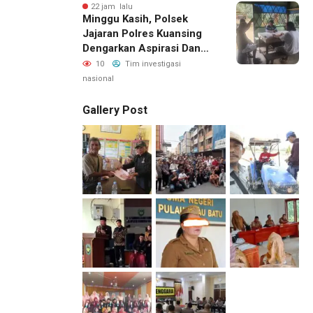
Sekaligus Doa Syukuran
22 jam lalu
Minggu Kasih, Polsek
Menempati Rumah Baru
Jajaran Polres Kuansing
Dengarkan Aspirasi Dan
Keluhan Masyarakat
10
Tim investigasi
nasional
Gallery Post