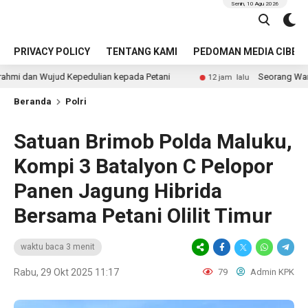
Senin, 10 Agu 2026
PRIVACY POLICY
TENTANG KAMI
PEDOMAN MEDIA CIBER
epedulian kepada Petani
Seorang Wanita Warga Malang M
12 jam lalu
Beranda
Polri
Satuan Brimob Polda Maluku,
Kompi 3 Batalyon C Pelopor
Panen Jagung Hibrida
Bersama Petani Olilit Timur
waktu baca 3 menit
Rabu, 29 Okt 2025 11:17
79
Admin KPK