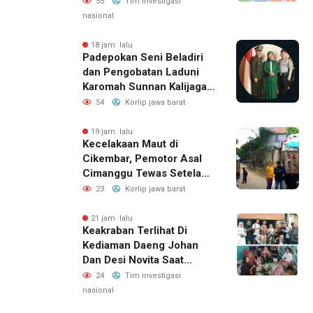
Lebih Lanjut
55
Tim investigasi
nasional
18 jam lalu
Padepokan Seni Beladiri
dan Pengobatan Laduni
Karomah Sunnan Kalijaga
Buka Ijazah Ilmu Laduni
54
Korlip jawa barat
Beladiri
19 jam lalu
Kecelakaan Maut di
Cikembar, Pemotor Asal
Cimanggu Tewas Setelah
Terpental Masuk Kolong
23
Korlip jawa barat
Mobil Pengangkut Sampah
21 jam lalu
Keakraban Terlihat Di
Kediaman Daeng Johan
Dan Desi Novita Saat
Puluhan Awak Media Hadir
24
Tim investigasi
Dalam Rangka Acara Rutin
nasional
Grup Info Lalu Lintas