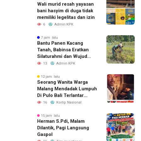
Wali murid resah yayasan
bani hasyim di duga tidak
memiliki legelitas dan izin
6
Admin KPK
7 jam lalu
Bantu Panen Kacang
Tanah, Babinsa Eratkan
Silaturahmi dan Wujud
Kepedulian kepada Petani
13
Admin KPK
12 jam lalu
Seorang Wanita Warga
Malang Mendadak Lumpuh
Di Pulo Bali Terlantar
Selama 3 Hari Tidak Ada
16
Korlip Nasional
Yang Menolong nya.Dan
Korban Menghubungi
15 jam lalu
Herman S.Pdi, Malam
YUNUS WAHYUDI Aktivis
Dilantik, Pagi Langsung
Banyuwangi Dan Langsung
Gaspol
Di Tolong Untuk Perawatan