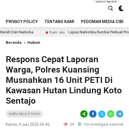
Jumat, 07 Agu 2026
PRIVACY POLICY
TENTANG KAMI
PEDOMAN MEDIA CIBER
Narkoba
Lapas Narkotika Rumbai Perkuat Program Ketah
9 jam lalu
Beranda
Hukum
Respons Cepat Laporan
Warga, Polres Kuansing
Musnahkan 16 Unit PETI Di
Kawasan Hutan Lindung Koto
Sentajo
waktu baca 3 menit
Kamis, 4 Jun 2026 06:46
54
Tim investigasi nasional