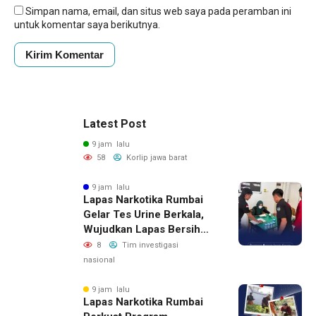
Simpan nama, email, dan situs web saya pada peramban ini
untuk komentar saya berikutnya.
Latest Post
9 jam lalu
58
Korlip jawa barat
9 jam lalu
Lapas Narkotika Rumbai
Gelar Tes Urine Berkala,
Wujudkan Lapas Bersih
Dari Narkoba
8
Tim investigasi
nasional
9 jam lalu
Lapas Narkotika Rumbai