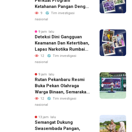
Perkuat Program
Ketahanan Pangan Dengan
Memanen Terong
9
Tim investigasi
nasional
9 jam lalu
Deteksi Dini Gangguan
Keamanan Dan Ketertiban,
Lapas Narkotika Rumbai
Gelar Razia Rutin Blok
12
Tim investigasi
Hunian
nasional
9 jam lalu
Rutan Pekanbaru Resmi
Buka Pekan Olahraga
Warga Binaan, Semarakan
HUT RI Ke-81
12
Tim investigasi
nasional
13 jam lalu
Semangat Dukung
Swasembada Pangan,