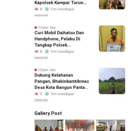
Kapolsek Kampar Turun
Langsung Panen Jagung
8
Tim investigasi
Di Sendayan
nasional
13 jam lalu
Curi Mobil Daihatsu Dan
Handphone, Pelaku Di
Tangkap Polsek
Perhentian Raja
8
Tim investigasi
nasional
13 jam lalu
Dukung Ketahanan
Pangan, Bhabinkamtibmas
Desa Kota Bangun Pantau
Perkembangan Tanaman
9
Tim investigasi
Jagung Milik Desa
nasional
Gallery Post