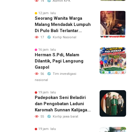
Kepedulian kepada Petani
14
Admin KPK
12 jam lalu
Seorang Wanita Warga
Malang Mendadak Lumpuh
Di Pulo Bali Terlantar
Selama 3 Hari Tidak Ada
17
Korlip Nasional
Yang Menolong nya.Dan
Korban Menghubungi
16 jam lalu
Herman S.Pdi, Malam
YUNUS WAHYUDI Aktivis
Dilantik, Pagi Langsung
Banyuwangi Dan Langsung
Gaspol
Di Tolong Untuk Perawatan
Lebih Lanjut
56
Tim investigasi
nasional
19 jam lalu
Padepokan Seni Beladiri
dan Pengobatan Laduni
Karomah Sunnan Kalijaga
Buka Ijazah Ilmu Laduni
55
Korlip jawa barat
Beladiri
19 jam lalu