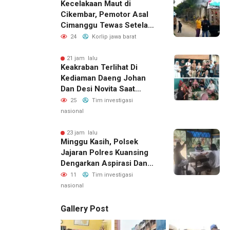
Kecelakaan Maut di
Cikembar, Pemotor Asal
Cimanggu Tewas Setelah
Terpental Masuk Kolong
24
Korlip jawa barat
Mobil Pengangkut Sampah
21 jam lalu
Keakraban Terlihat Di
Kediaman Daeng Johan
Dan Desi Novita Saat
Puluhan Awak Media Hadir
25
Tim investigasi
Dalam Rangka Acara Rutin
nasional
Grup Info Lalu Lintas
Sekaligus Doa Syukuran
23 jam lalu
Minggu Kasih, Polsek
Menempati Rumah Baru
Jajaran Polres Kuansing
Dengarkan Aspirasi Dan
Keluhan Masyarakat
11
Tim investigasi
nasional
Gallery Post