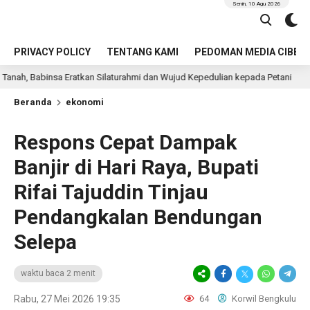
Senin, 10 Agu 2026
PRIVACY POLICY
TENTANG KAMI
PEDOMAN MEDIA CIBER
ratkan Silaturahmi dan Wujud Kepedulian kepada Petani
12 jam lalu
Beranda
ekonomi
Respons Cepat Dampak
Banjir di Hari Raya, Bupati
Rifai Tajuddin Tinjau
Pendangkalan Bendungan
Selepa
waktu baca 2 menit
Rabu, 27 Mei 2026 19:35
64
Korwil Bengkulu