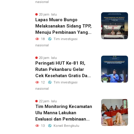
Donor Darah Dalam
nasional
Rangka Hari Kemerdekaan
Republik Indonesia Ke-81
20 jam lalu
Lapas Muaro Bungo
Melaksanakan Sidang TPP,
Menuju Pembinaan Yang
Produktif
18
Tim investigasi
nasional
20 jam lalu
Peringati HUT Ke-81 RI,
Rutan Pekanbaru Gelar
Cek Kesehatan Gratis Dan
Bagikan Sembako Kepada
12
Tim investigasi
Keluarga Warga Binaan
nasional
22 jam lalu
Tim Monitoring Kecamatan
Ulu Manna Lakukan
Evaluasi dan Pembinaan
APBDesa 2026 di Desa
13
Korwil Bengkulu
Merambung