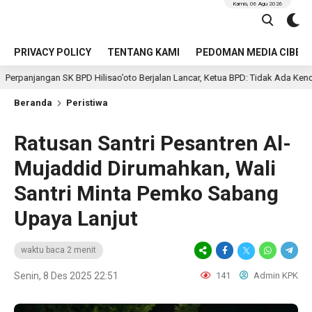
Kamis, 06 Agu 2026
PRIVACY POLICY
TENTANG KAMI
PEDOMAN MEDIA CIBER
 BPD Hilisao’oto Berjalan Lancar, Ketua BPD: Tidak Ada Kendala Administrasi
Beranda
Peristiwa
Ratusan Santri Pesantren Al-
Mujaddid Dirumahkan, Wali
Santri Minta Pemko Sabang
Upaya Lanjut
waktu baca 2 menit
Senin, 8 Des 2025 22:51
141
Admin KPK