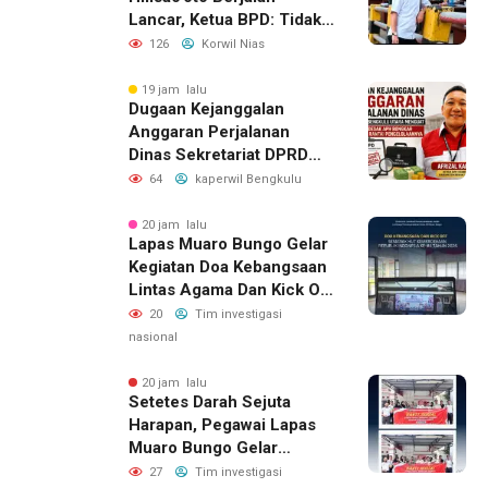
Lancar, Ketua BPD: Tidak
Ada Kendala Administrasi
126
Korwil Nias
19 jam lalu
Dugaan Kejanggalan
Anggaran Perjalanan
Dinas Sekretariat DPRD
Bengkulu Utara, LAKI
64
kaperwil Bengkulu
Minta APH Usut Rantai
Pengelolaannya
20 jam lalu
Lapas Muaro Bungo Gelar
Kegiatan Doa Kebangsaan
Lintas Agama Dan Kick Off
Semarak HUT RI Ke-81
20
Tim investigasi
Kemerdekaan Republik
nasional
Indonesia Tahun 2026
20 jam lalu
Setetes Darah Sejuta
Harapan, Pegawai Lapas
Muaro Bungo Gelar
Kegiatan Bakti Sosial
27
Tim investigasi