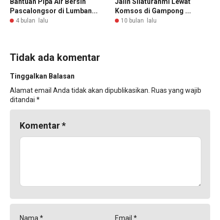
Bantuan Pipa Air Bersih
Jalin Silaturahmi Lewat
Pascalongsor di Lumban...
Komsos di Gampong ...
4 bulan lalu
10 bulan lalu
Tidak ada komentar
Tinggalkan Balasan
Alamat email Anda tidak akan dipublikasikan.
Ruas yang wajib
ditandai
*
Komentar
*
Nama
*
Email
*