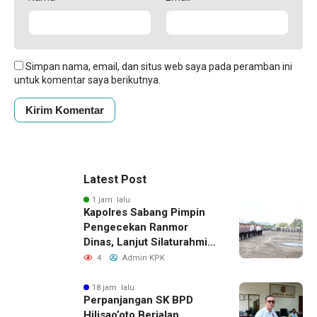
Simpan nama, email, dan situs web saya pada peramban ini
untuk komentar saya berikutnya.
Latest Post
1 jam lalu
Kapolres Sabang Pimpin
Pengecekan Ranmor
Dinas, Lanjut Silaturahmi
ke Kapal Wisanggeni
4
Admin KPK
Korpolairud.
18 jam lalu
Perpanjangan SK BPD
Hilisao’oto Berjalan