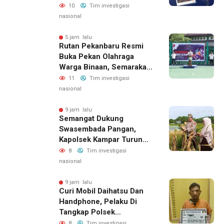
Gelar Razia Rutin Blok
10
Tim investigasi
Hunian
nasional
5 jam lalu
Rutan Pekanbaru Resmi
Buka Pekan Olahraga
Warga Binaan, Semarakan
HUT RI Ke-81
11
Tim investigasi
nasional
9 jam lalu
Semangat Dukung
Swasembada Pangan,
Kapolsek Kampar Turun
Langsung Panen Jagung
8
Tim investigasi
Di Sendayan
nasional
9 jam lalu
Curi Mobil Daihatsu Dan
Handphone, Pelaku Di
Tangkap Polsek
Perhentian Raja
8
Tim investigasi