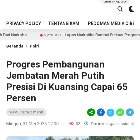
Jumat, 07 Agu 2026
PRIVACY POLICY
TENTANG KAMI
PEDOMAN MEDIA CIBER
oba
Lapas Narkotika Rumbai Perkuat Program Ketahanan
5 jam lalu
Beranda
Polri
Progres Pembangunan
Jembatan Merah Putih
Presisi Di Kuansing Capai 65
Persen
waktu baca 2 menit
Minggu, 31 Mei 2026 12:00
32
Tim investigasi nasional