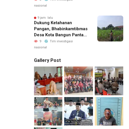
nasional
9 jam lalu
Dukung Ketahanan
Pangan, Bhabinkamtibmas
Desa Kota Bangun Pantau
Perkembangan Tanaman
9
Tim investigasi
Jagung Milik Desa
nasional
Gallery Post