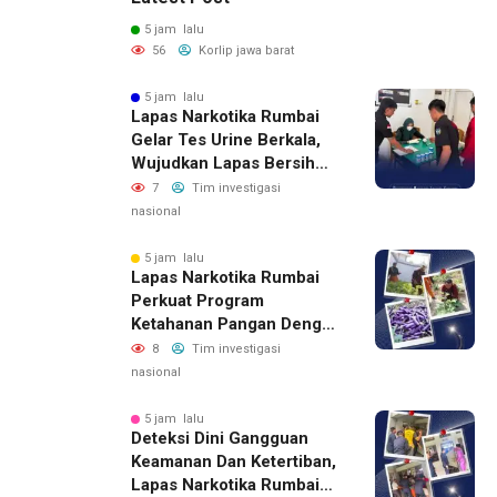
5 jam lalu
56
Korlip jawa barat
5 jam lalu
Lapas Narkotika Rumbai
Gelar Tes Urine Berkala,
Wujudkan Lapas Bersih
Dari Narkoba
7
Tim investigasi
nasional
5 jam lalu
Lapas Narkotika Rumbai
Perkuat Program
Ketahanan Pangan Dengan
Memanen Terong
8
Tim investigasi
nasional
5 jam lalu
Deteksi Dini Gangguan
Keamanan Dan Ketertiban,
Lapas Narkotika Rumbai