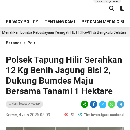
Sabtu, 08 Agu 2026
PRIVACY POLICY
TENTANG KAMI
PEDOMAN MEDIA CIBER
ba Kebudayaan Peringati HUT RI Ke-81 di Bengkulu Selatan
5 jam lal
Beranda
Polri
Polsek Tapung Hilir Serahkan
12 Kg Benih Jagung Bisi 2,
Dukung Bumdes Maju
Bersama Tanami 1 Hektare
waktu baca 2 menit
Kamis, 4 Jun 2026 08:09
51
Tim investigasi nasional