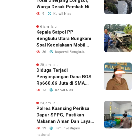
Total Diterjang Longsor,
Warga Desak Pemkab Nias
Selatan Bergerak Cepat
9
Korwil Nias
6 jam lalu
Kepala Satpol PP
Bengkulu Utara Bungkam
Soal Kecelakaan Mobil
Dinas yang Dikemudikan
36
kaperwil Bengkulu
Perempuan
20 jam lalu
Diduga Terjadi
Penyimpangan Dana BOS
Rp660,66 Juta di SMA
Negeri 1 Pulau-Pulau
13
Korwil Nias
Batu, Sejumlah Pos
Belanja Bernilai Besar Jadi
23 jam lalu
Polres Kuansing Periksa
Sorotan; LSM GEMPUR
Dapur SPPG, Pastikan
Siapkan Laporan ke
Makanan Aman Dan Layak
Kejaksaan
Dikonsumsi
19
Tim investigasi
nasional