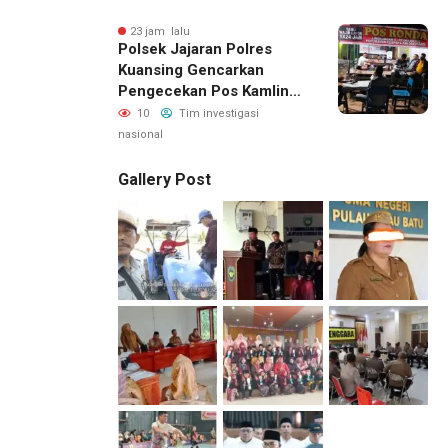
23 jam lalu
Polsek Jajaran Polres
Kuansing Gencarkan
Pengecekan Pos Kamling,
Kapolres Ajak Warga Aktif
10
Tim investigasi
Jaga Keamanan
nasional
Lingkungan
Gallery Post