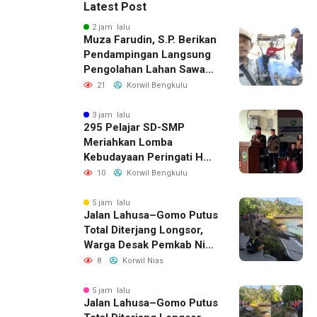
Latest Post
2 jam lalu
Muza Farudin, S.P. Berikan
Pendampingan Langsung
Pengolahan Lahan Sawah
di Seginim
21
Korwil Bengkulu
3 jam lalu
295 Pelajar SD-SMP
Meriahkan Lomba
Kebudayaan Peringati HUT
RI Ke-81 di Bengkulu
10
Korwil Bengkulu
Selatan
5 jam lalu
Jalan Lahusa–Gomo Putus
Total Diterjang Longsor,
Warga Desak Pemkab Nias
Selatan Bergerak Cepat
8
Korwil Nias
5 jam lalu
Jalan Lahusa–Gomo Putus