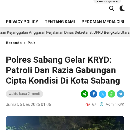
Kamis, 06 Agu 2026
PRIVACY POLICY
TENTANG KAMI
PEDOMAN MEDIA CIBER
nggaran Perjalanan Dinas Sekretariat DPRD Bengkulu Utara, LAKI Minta APH 
Beranda
Polri
Polres Sabang Gelar KRYD:
Patroli Dan Razia Gabungan
Cipta Kondisi Di Kota Sabang
waktu baca 2 menit
Jumat, 5 Des 2025 01:06
67
Admin KPK