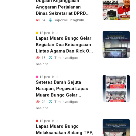
Dugaan Kejanggalan
Anggaran Perjalanan
Dinas Sekretariat DPRD
Bengkulu Utara, LAKI
54
kaperwil Bengkulu
Minta APH Usut Rantai
Pengelolaannya
12 jam lalu
Lapas Muaro Bungo Gelar
Kegiatan Doa Kebangsaan
Lintas Agama Dan Kick Off
Semarak HUT RI Ke-81
18
Tim investigasi
Kemerdekaan Republik
nasional
Indonesia Tahun 2026
12 jam lalu
Setetes Darah Sejuta
Harapan, Pegawai Lapas
Muaro Bungo Gelar
Kegiatan Bakti Sosial
24
Tim investigasi
Donor Darah Dalam
nasional
Rangka Hari Kemerdekaan
Republik Indonesia Ke-81
12 jam lalu
Lapas Muaro Bungo
Melaksanakan Sidang TPP,