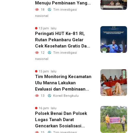
Menuju Pembinaan Yang
Produktif
18
Tim investigasi
nasional
13 jam lalu
Peringati HUT Ke-81 RI,
Rutan Pekanbaru Gelar
Cek Kesehatan Gratis Dan
Bagikan Sembako Kepada
12
Tim investigasi
Keluarga Warga Binaan
nasional
15 jam lalu
Tim Monitoring Kecamatan
Ulu Manna Lakukan
Evaluasi dan Pembinaan
APBDesa 2026 di Desa
13
Korwil Bengkulu
Merambung
16 jam lalu
Polsek Benai Dan Polsek
Logas Tanah Darat
Gencarkan Sosialisasi
Karhutla, Kapolres
15
Tim investigasi