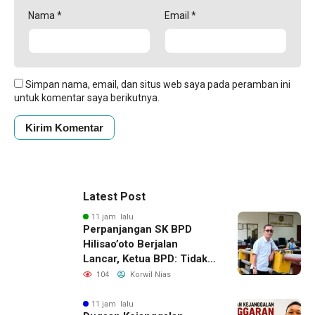
Nama
*
Email
*
Simpan nama, email, dan situs web saya pada peramban ini
untuk komentar saya berikutnya.
Latest Post
11 jam lalu
Perpanjangan SK BPD
Hilisao’oto Berjalan
Lancar, Ketua BPD: Tidak
Ada Kendala Administrasi
104
Korwil Nias
11 jam lalu