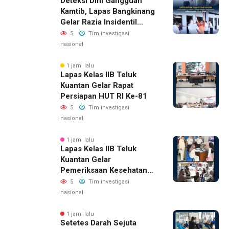
Deteksi Dini Gangguan
Kamtib, Lapas Bangkinang
Gelar Razia Insidentil
Menuju Zero Halinar
5
Tim investigasi
nasional
1 jam lalu
Lapas Kelas IIB Teluk
Kuantan Gelar Rapat
Persiapan HUT RI Ke-81
5
Tim investigasi
nasional
1 jam lalu
Lapas Kelas IIB Teluk
Kuantan Gelar
Pemeriksaan Kesehatan
Gratis Bagi Keluarga
5
Tim investigasi
Warga Binaan Dan
nasional
Masyarakat Sekitar
1 jam lalu
Setetes Darah Sejuta