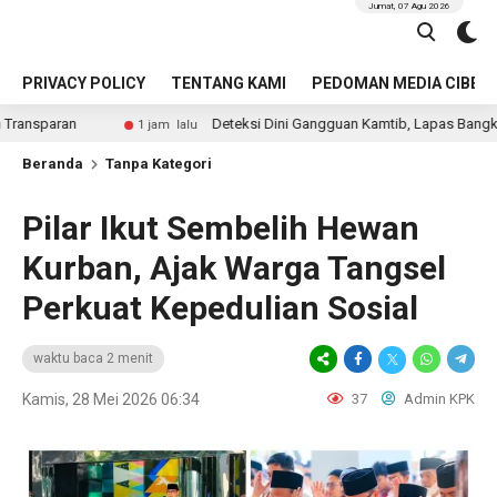
Jumat, 07 Agu 2026
PRIVACY POLICY
TENTANG KAMI
PEDOMAN MEDIA CIBER
Deteksi Dini Gangguan Kamtib, Lapas Bangkinang Gelar Razi
1 jam lalu
Beranda
Tanpa Kategori
Pilar Ikut Sembelih Hewan
Kurban, Ajak Warga Tangsel
Perkuat Kepedulian Sosial
waktu baca 2 menit
Kamis, 28 Mei 2026 06:34
37
Admin KPK