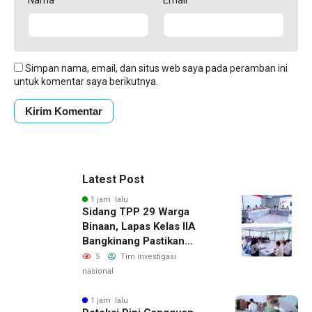
Simpan nama, email, dan situs web saya pada peramban ini
untuk komentar saya berikutnya.
Latest Post
1 jam lalu
Sidang TPP 29 Warga
Binaan, Lapas Kelas IIA
Bangkinang Pastikan
Layanan Integrasi Gratis
5
Tim investigasi
Dan Transparan
nasional
1 jam lalu