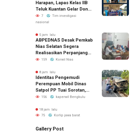
Harapan, Lapas Kelas IIB
Teluk Kuantan Gelar Donor
Darah
7
Tim investigasi
nasional
5 jam lalu
ABPEDNAS Desak Pemkab
Nias Selatan Segera
Realisasikan Perpanjangan
Masa Jabatan BPD, Soroti
159
Korwil Nias
Kepastian Hukum hingga
Kesejahteraan Anggota
8 jam lalu
Identitas Pengemudi
Perempuan Mobil Dinas
Satpol PP Tuai Sorotan,
Publik Pertanyakan Izin
156
kaperwil Bengkulu
Penggunaan
18 jam lalu
75
Korlip jawa barat
Gallery Post