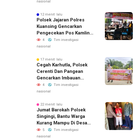
nasional
12 menit lalu
Polsek Jajaran Polres
Kuansing Gencarkan
Pengecekan Pos Kamling,
Kapolres Ajak Warga Aktif
4
Tim investigasi
Jaga Keamanan
nasional
Lingkungan
17 menit lalu
Cegah Karhutla, Polsek
Cerenti Dan Pangean
Gencarkan Imbauan
Kepada Masyarakat
4
Tim investigasi
nasional
22 menit lalu
Jumat Barokah Polsek
Singingi, Bantu Warga
Kurang Mampu Di Desa
Sungai Kuning
5
Tim investigasi
nasional