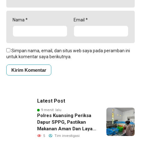
Nama
*
Email
*
Simpan nama, email, dan situs web saya pada peramban ini
untuk komentar saya berikutnya.
Latest Post
9 menit lalu
Polres Kuansing Periksa
Dapur SPPG, Pastikan
Makanan Aman Dan Layak
Dikonsumsi
5
Tim investigasi