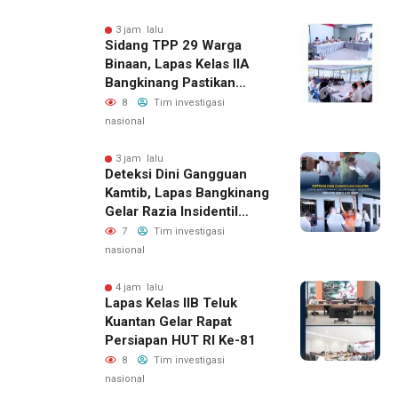
3 jam lalu
Sidang TPP 29 Warga
Binaan, Lapas Kelas IIA
Bangkinang Pastikan
Layanan Integrasi Gratis
8
Tim investigasi
Dan Transparan
nasional
3 jam lalu
Deteksi Dini Gangguan
Kamtib, Lapas Bangkinang
Gelar Razia Insidentil
Menuju Zero Halinar
7
Tim investigasi
nasional
4 jam lalu
Lapas Kelas IIB Teluk
Kuantan Gelar Rapat
Persiapan HUT RI Ke-81
8
Tim investigasi
nasional