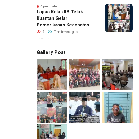
4 jam lalu
Lapas Kelas IIB Teluk
Kuantan Gelar
Pemeriksaan Kesehatan
Gratis Bagi Keluarga
7
Tim investigasi
Warga Binaan Dan
nasional
Masyarakat Sekitar
Gallery Post