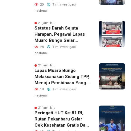
Semarak HUT RI Ke-81
20
Tim investigasi
Kemerdekaan Republik
nasional
Indonesia Tahun 2026
21 jam lalu
Setetes Darah Sejuta
Harapan, Pegawai Lapas
Muaro Bungo Gelar
Kegiatan Bakti Sosial
28
Tim investigasi
Donor Darah Dalam
nasional
Rangka Hari Kemerdekaan
Republik Indonesia Ke-81
21 jam lalu
Lapas Muaro Bungo
Melaksanakan Sidang TPP,
Menuju Pembinaan Yang
Produktif
18
Tim investigasi
nasional
21 jam lalu
Peringati HUT Ke-81 RI,
Rutan Pekanbaru Gelar
Cek Kesehatan Gratis Dan