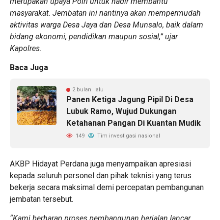
merupakan upaya Polri untuk hadir membantu
masyarakat. Jembatan ini nantinya akan mempermudah
aktivitas warga Desa Jaya dan Desa Munsalo, baik dalam
bidang ekonomi, pendidikan maupun sosial,” ujar
Kapolres.
Baca Juga
2 bulan lalu
Panen Ketiga Jagung Pipil Di Desa
Lubuk Ramo, Wujud Dukungan
Ketahanan Pangan Di Kuantan Mudik
149
Tim investigasi nasional
AKBP Hidayat Perdana juga menyampaikan apresiasi
kepada seluruh personel dan pihak teknisi yang terus
bekerja secara maksimal demi percepatan pembangunan
jembatan tersebut.
“Kami berharap proses pembangunan berjalan lancar