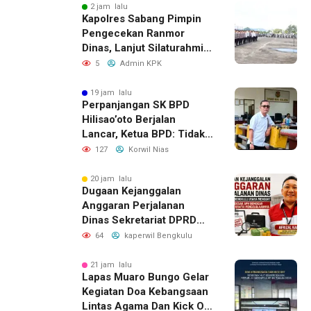
2 jam lalu
Kapolres Sabang Pimpin
Pengecekan Ranmor
Dinas, Lanjut Silaturahmi
ke Kapal Wisanggeni
5
Admin KPK
Korpolairud.
19 jam lalu
Perpanjangan SK BPD
Hilisao’oto Berjalan
Lancar, Ketua BPD: Tidak
Ada Kendala Administrasi
127
Korwil Nias
20 jam lalu
Dugaan Kejanggalan
Anggaran Perjalanan
Dinas Sekretariat DPRD
Bengkulu Utara, LAKI
64
kaperwil Bengkulu
Minta APH Usut Rantai
Pengelolaannya
21 jam lalu
Lapas Muaro Bungo Gelar
Kegiatan Doa Kebangsaan
Lintas Agama Dan Kick Off