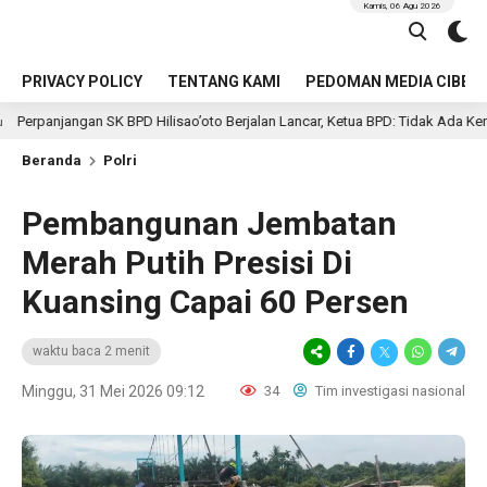
Kamis, 06 Agu 2026
PRIVACY POLICY
TENTANG KAMI
PEDOMAN MEDIA CIBER
SK BPD Hilisao’oto Berjalan Lancar, Ketua BPD: Tidak Ada Kendala Administras
Beranda
Polri
Pembangunan Jembatan
Merah Putih Presisi Di
Kuansing Capai 60 Persen
waktu baca 2 menit
Minggu, 31 Mei 2026 09:12
34
Tim investigasi nasional