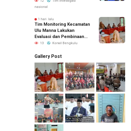
Bagikan Sembako Kepada
12
Tim investigasi
Keluarga Warga Binaan
nasional
1 hari lalu
Tim Monitoring Kecamatan
Ulu Manna Lakukan
Evaluasi dan Pembinaan
APBDesa 2026 di Desa
13
Korwil Bengkulu
Merambung
Gallery Post