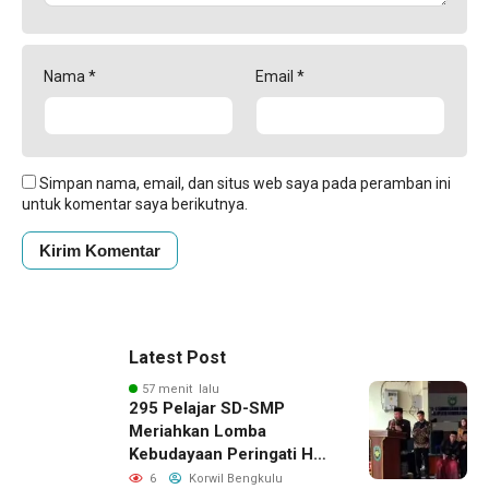
Nama
*
Email
*
Simpan nama, email, dan situs web saya pada peramban ini
untuk komentar saya berikutnya.
Latest Post
57 menit lalu
295 Pelajar SD-SMP
Meriahkan Lomba
Kebudayaan Peringati HUT
RI Ke-81 di Bengkulu
6
Korwil Bengkulu