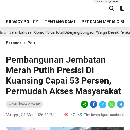
Sabtu, 08 Agu 2026
PRIVACY POLICY
TENTANG KAMI
PEDOMAN MEDIA CIBER
sa–Gomo Putus Total Diterjang Longsor, Warga Desak Pemkab Nias Selatan 
Beranda
Polri
Pembangunan Jembatan
Merah Putih Presisi Di
Kuansing Capai 53 Persen,
Permudah Akses Masyarakat
waktu baca 2 menit
Minggu, 31 Mei 2026 11:33
47
Tim investigasi nasional