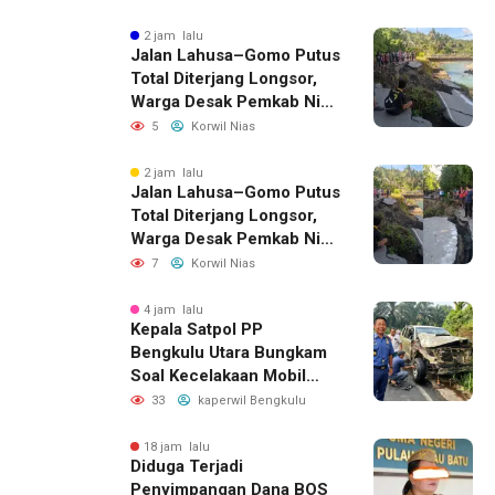
Selatan
2 jam lalu
Jalan Lahusa–Gomo Putus
Total Diterjang Longsor,
Warga Desak Pemkab Nias
Selatan Bergerak Cepat
5
Korwil Nias
2 jam lalu
Jalan Lahusa–Gomo Putus
Total Diterjang Longsor,
Warga Desak Pemkab Nias
Selatan Bergerak Cepat
7
Korwil Nias
4 jam lalu
Kepala Satpol PP
Bengkulu Utara Bungkam
Soal Kecelakaan Mobil
Dinas yang Dikemudikan
33
kaperwil Bengkulu
Perempuan
18 jam lalu
Diduga Terjadi
Penyimpangan Dana BOS