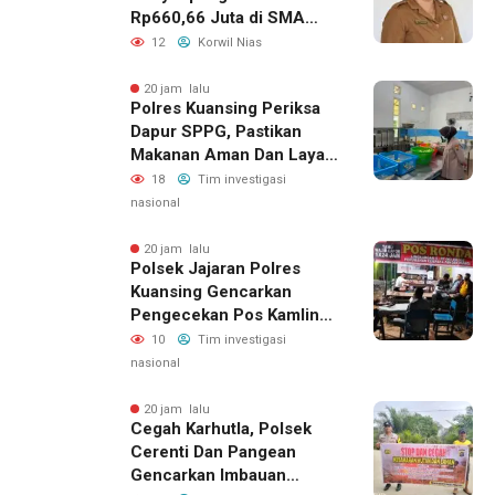
Rp660,66 Juta di SMA
Negeri 1 Pulau-Pulau
12
Korwil Nias
Batu, Sejumlah Pos
Belanja Bernilai Besar Jadi
20 jam lalu
Polres Kuansing Periksa
Sorotan; LSM GEMPUR
Dapur SPPG, Pastikan
Siapkan Laporan ke
Makanan Aman Dan Layak
Kejaksaan
Dikonsumsi
18
Tim investigasi
nasional
20 jam lalu
Polsek Jajaran Polres
Kuansing Gencarkan
Pengecekan Pos Kamling,
Kapolres Ajak Warga Aktif
10
Tim investigasi
Jaga Keamanan
nasional
Lingkungan
20 jam lalu
Cegah Karhutla, Polsek
Cerenti Dan Pangean
Gencarkan Imbauan