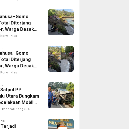
n
alu
Lahusa–Gomo
otal Diterjang
r, Warga Desak
 Nias Selatan
Korwil Nias
ak Cepat
alu
Lahusa–Gomo
otal Diterjang
r, Warga Desak
 Nias Selatan
Korwil Nias
ak Cepat
alu
 Satpol PP
lu Utara Bungkam
ecelakaan Mobil
yang Dikemudikan
kaperwil Bengkulu
puan
lalu
 Terjadi