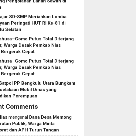
ng Pengolahan Lahan Sawah di
m
lajar SD-SMP Meriahkan Lomba
aan Peringati HUT RI Ke-81 di
lu Selatan
ahusa–Gomo Putus Total Diterjang
r, Warga Desak Pemkab Nias
 Bergerak Cepat
ahusa–Gomo Putus Total Diterjang
r, Warga Desak Pemkab Nias
 Bergerak Cepat
 Satpol PP Bengkulu Utara Bungkam
celakaan Mobil Dinas yang
dikan Perempuan
nt Comments
Nias
mengenai
Dana Desa Memong
rotan Publik, Warga Minta
torat dan APH Turun Tangan