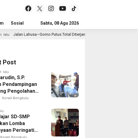
um
Sosial
Pendidikan
Sabtu, 08 Agu 2026
Politik
Serba-serbi
Peristiwa
usa–Gomo Putus Total Diterjang Longsor, Warga Desak Pemkab Nias Selatan 
t Post
t lalu
rudin, S.P.
n Pendampingan
ng Pengolahan
Sawah di Seginim
Korwil Bengkulu
alu
lajar SD-SMP
kan Lomba
yaan Peringati
 Ke-81 di Bengkulu
Korwil Bengkulu