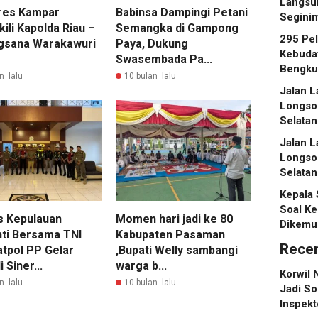
Langsu
res Kampar
Babinsa Dampingi Petani
Segini
ili Kapolda Riau –
Semangka di Gampong
295 Pe
gsana Warakawuri
Paya, Dukung
Kebuday
Swasembada Pa...
Bengku
n lalu
10 bulan lalu
Jalan L
Longso
Selatan
Jalan L
Longso
Selatan
Kepala
Soal Ke
s Kepulauan
Momen hari jadi ke 80
Dikemu
ti Bersama TNI
Kabupaten Pasaman
Rece
atpol PP Gelar
,Bupati Welly sambangi
i Siner...
warga b...
Korwil 
n lalu
10 bulan lalu
Jadi So
Inspek