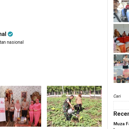
nal
utan nasional
Cari
Recen
Muza Fa