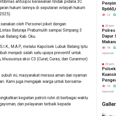
mtibmas antisipsi kerawanan tindak pidana 3C
Penyim
ggaran hukum lainnya di seputaran wilayah hukum
Rp660,
2025).
Negeri
12
Batu, 
aksanakan oleh Personel piket dengan
Belanja
20 jam 
 Lintas Baturaja Prabumulih sampai Simpang 3
Polres
Jadi S
Dapur 
buk Batang Kab. Oku.
GEMPU
Makan
Lapora
.I.K., M.A.P., melalui Kapolsek Lubuk Batang Iptu
Layak 
18
buh menjadi salah satu upaya preventif untuk
nasional
, khususnya aksi C3 (Curat, Curas, dan Curanmor)
20 jam 
Polsek
Kuansi
i subuh ini, masyarakat merasa aman dan nyaman
Penge
hari. Kami juga mengajak warga untuk bersama-
Kamlin
10
Warga 
nasional
Keaman
gkatkan kegiatan patroli rutin di berbagai waktu
Galle
gayoman, dan pelayanan terbaik kepada