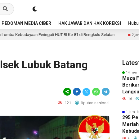
PEDOMAN MEDIA CIBER
HAK JAWAB DAN HAK KOREKSI
Huk
n Peringati HUT RI Ke-81 di Bengkulu Selatan
Jalan Lah
2 jam lalu
olsek Lubuk Batang
Lates
14 meni
Muza Fa
Berika
Langsu
Lahan 
16
121
liputan nasional
1 jam l
295 Pe
Meriah
Kebuda
HUT RI
6