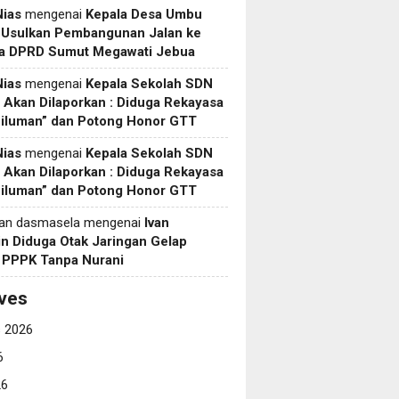
Nias
mengenai
Kepala Desa Umbu
 Usulkan Pembangunan Jalan ke
a DPRD Sumut Megawati Jebua
Nias
mengenai
Kepala Sekolah SDN
Akan Dilaporkan : Diduga Rekayasa
Siluman” dan Potong Honor GTT
Nias
mengenai
Kepala Sekolah SDN
Akan Dilaporkan : Diduga Rekayasa
Siluman” dan Potong Honor GTT
yan dasmasela
mengenai
Ivan
in Diduga Otak Jaringan Gelap
i PPPK Tanpa Nurani
ves
 2026
6
26