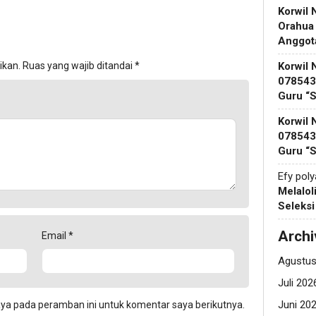
Korwil 
Orahua
Anggot
Korwil 
ikan.
Ruas yang wajib ditandai
*
078543 
Guru “
Korwil 
078543 
Guru “
Efy pol
Melalol
Seleks
Archi
Email
*
Agustus
Juli 202
Juni 20
aya pada peramban ini untuk komentar saya berikutnya.