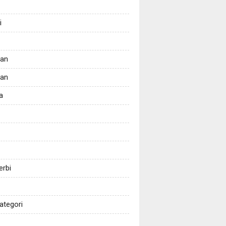
i
tan
kan
a
erbi
ategori