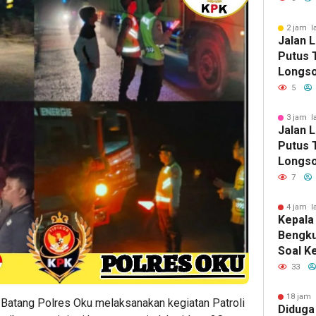
Selata
2 jam l
Jalan 
Putus T
Longso
Pemkab
5
Berger
3 jam l
Jalan 
Putus T
Longso
Pemkab
7
Berger
4 jam l
Kepala
Bengku
Soal K
Dinas 
33
Perem
18 jam 
Batang Polres Oku melaksanakan kegiatan Patroli
Diduga