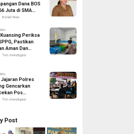
pangan Dana BOS
66 Juta di SMA
 1 Pulau-Pulau
Korwil Nias
Sejumlah Pos
 Bernilai Besar
lalu
 Kuansing Periksa
orotan; LSM
SPPG, Pastikan
R Siapkan
an Aman Dan
n ke Kejaksaan
Dikonsumsi
Tim investigasi
lalu
 Jajaran Polres
ng Gencarkan
cekan Pos
g, Kapolres Ajak
Tim investigasi
Aktif Jaga
an Lingkungan
ry Post