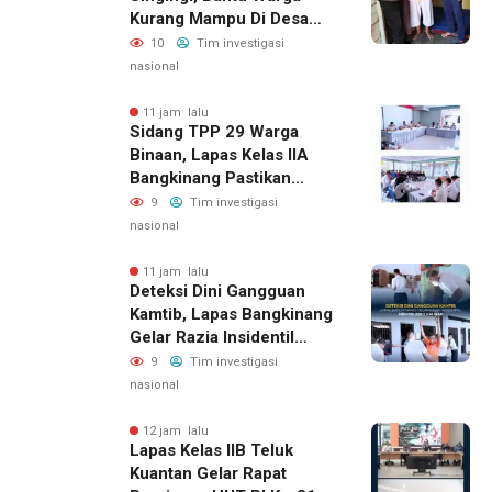
Kurang Mampu Di Desa
Sungai Kuning
10
Tim investigasi
nasional
11 jam lalu
Sidang TPP 29 Warga
Binaan, Lapas Kelas IIA
Bangkinang Pastikan
Layanan Integrasi Gratis
9
Tim investigasi
Dan Transparan
nasional
11 jam lalu
Deteksi Dini Gangguan
Kamtib, Lapas Bangkinang
Gelar Razia Insidentil
Menuju Zero Halinar
9
Tim investigasi
nasional
12 jam lalu
Lapas Kelas IIB Teluk
Kuantan Gelar Rapat