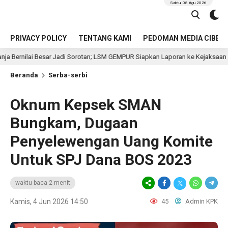
Sabtu, 08 Agu 2026
PRIVACY POLICY
TENTANG KAMI
PEDOMAN MEDIA CIBER
esar Jadi Sorotan; LSM GEMPUR Siapkan Laporan ke Kejaksaan
8 jam la
Beranda
Serba-serbi
Oknum Kepsek SMAN
Bungkam, Dugaan
Penyelewengan Uang Komite
Untuk SPJ Dana BOS 2023
waktu baca 2 menit
Kamis, 4 Jun 2026 14:50
45
Admin KPK