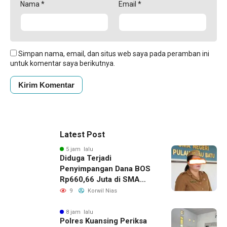
Nama
*
Email
*
Simpan nama, email, dan situs web saya pada peramban ini
untuk komentar saya berikutnya.
Latest Post
5 jam lalu
Diduga Terjadi
Penyimpangan Dana BOS
Rp660,66 Juta di SMA
Negeri 1 Pulau-Pulau
9
Korwil Nias
Batu, Sejumlah Pos
Belanja Bernilai Besar Jadi
8 jam lalu
Polres Kuansing Periksa
Sorotan; LSM GEMPUR