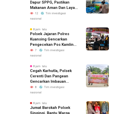
Dapur SPPG, Pastikan
Siapkan Laporan ke
Makanan Aman Dan Layak
Kejaksaan
Dikonsumsi
12
Tim investigasi
nasional
8 jam lalu
Polsek Jajaran Polres
Kuansing Gencarkan
Pengecekan Pos Kamling,
Kapolres Ajak Warga Aktif
7
Tim investigasi
Jaga Keamanan
nasional
Lingkungan
8 jam lalu
Cegah Karhutla, Polsek
Cerenti Dan Pangean
Gencarkan Imbauan
Kepada Masyarakat
8
Tim investigasi
nasional
8 jam lalu
Jumat Barokah Polsek
Singingi, Bantu Warga