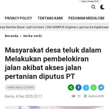
Sabtu, 08 Agu 2026
PRIVACY POLICY
TENTANG KAMI
PEDOMAN MEDIA CIBER
esar Jadi Sorotan; LSM GEMPUR Siapkan Laporan ke Kejaksaan
12 jam 
Beranda
Serba-serbi
Masyarakat desa teluk dalam
Melakukan pembelokiran
jalan akibat akses jalan
pertanian diputus PT
waktu baca 2 menit
Kamis, 4 Des 2025 23:17
72
Admin KPK