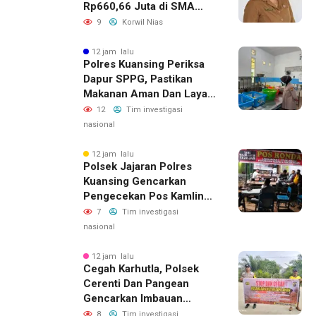
Rp660,66 Juta di SMA
Negeri 1 Pulau-Pulau
9
Korwil Nias
Batu, Sejumlah Pos
Belanja Bernilai Besar Jadi
12 jam lalu
Polres Kuansing Periksa
Sorotan; LSM GEMPUR
Dapur SPPG, Pastikan
Siapkan Laporan ke
Makanan Aman Dan Layak
Kejaksaan
Dikonsumsi
12
Tim investigasi
nasional
12 jam lalu
Polsek Jajaran Polres
Kuansing Gencarkan
Pengecekan Pos Kamling,
Kapolres Ajak Warga Aktif
7
Tim investigasi
Jaga Keamanan
nasional
Lingkungan
12 jam lalu
Cegah Karhutla, Polsek
Cerenti Dan Pangean
Gencarkan Imbauan
Kepada Masyarakat
8
Tim investigasi