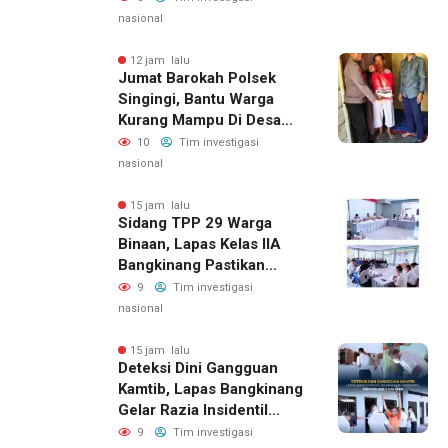
nasional
12 jam lalu
Jumat Barokah Polsek
Singingi, Bantu Warga
Kurang Mampu Di Desa
Sungai Kuning
10
Tim investigasi
nasional
15 jam lalu
Sidang TPP 29 Warga
Binaan, Lapas Kelas IIA
Bangkinang Pastikan
Layanan Integrasi Gratis
9
Tim investigasi
Dan Transparan
nasional
15 jam lalu
Deteksi Dini Gangguan
Kamtib, Lapas Bangkinang
Gelar Razia Insidentil
Menuju Zero Halinar
9
Tim investigasi