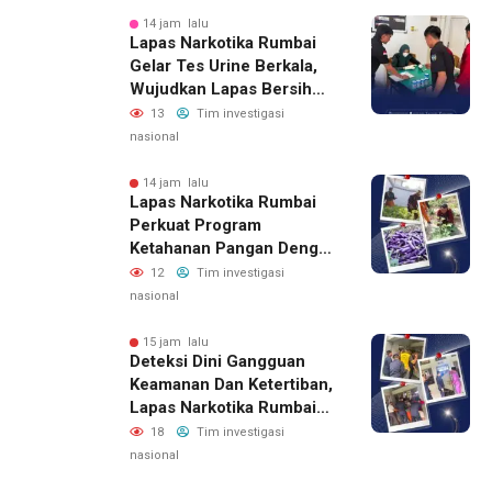
14 jam lalu
Lapas Narkotika Rumbai
Gelar Tes Urine Berkala,
Wujudkan Lapas Bersih
Dari Narkoba
13
Tim investigasi
nasional
14 jam lalu
Lapas Narkotika Rumbai
Perkuat Program
Ketahanan Pangan Dengan
Memanen Terong
12
Tim investigasi
nasional
15 jam lalu
Deteksi Dini Gangguan
Keamanan Dan Ketertiban,
Lapas Narkotika Rumbai
Gelar Razia Rutin Blok
18
Tim investigasi
Hunian
nasional