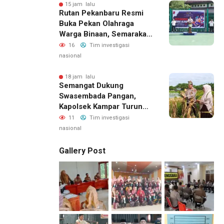
15 jam lalu
Rutan Pekanbaru Resmi
Buka Pekan Olahraga
Warga Binaan, Semarakan
HUT RI Ke-81
16
Tim investigasi
nasional
18 jam lalu
Semangat Dukung
Swasembada Pangan,
Kapolsek Kampar Turun
Langsung Panen Jagung
11
Tim investigasi
Di Sendayan
nasional
Gallery Post