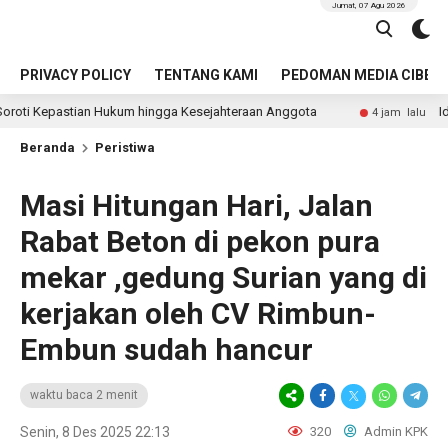
Jumat, 07 Agu 2026
PRIVACY POLICY
TENTANG KAMI
PEDOMAN MEDIA CIBER
 Hukum hingga Kesejahteraan Anggota
Identitas Pengemu
4 jam lalu
Beranda
Peristiwa
Masi Hitungan Hari, Jalan
Rabat Beton di pekon pura
mekar ,gedung Surian yang di
kerjakan oleh CV Rimbun-
Embun sudah hancur
waktu baca 2 menit
Senin, 8 Des 2025 22:13
320
Admin KPK