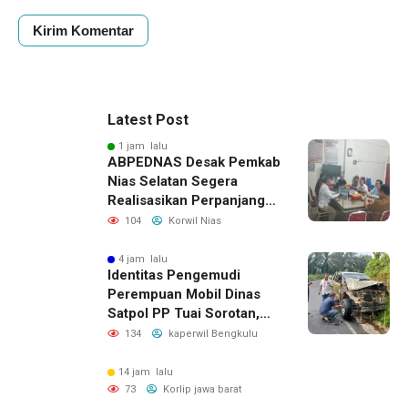
Latest Post
1 jam lalu
ABPEDNAS Desak Pemkab
Nias Selatan Segera
Realisasikan Perpanjangan
Masa Jabatan BPD, Soroti
104
Korwil Nias
Kepastian Hukum hingga
Kesejahteraan Anggota
4 jam lalu
Identitas Pengemudi
Perempuan Mobil Dinas
Satpol PP Tuai Sorotan,
Publik Pertanyakan Izin
134
kaperwil Bengkulu
Penggunaan
14 jam lalu
73
Korlip jawa barat