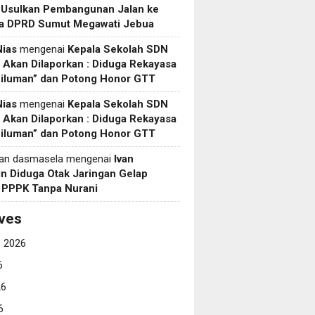
 Usulkan Pembangunan Jalan ke
a DPRD Sumut Megawati Jebua
Nias
mengenai
Kepala Sekolah SDN
Akan Dilaporkan : Diduga Rekayasa
Siluman” dan Potong Honor GTT
Nias
mengenai
Kepala Sekolah SDN
Akan Dilaporkan : Diduga Rekayasa
Siluman” dan Potong Honor GTT
yan dasmasela
mengenai
Ivan
in Diduga Otak Jaringan Gelap
i PPPK Tanpa Nurani
ves
 2026
6
26
6