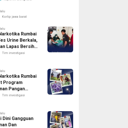
Penggunaan
lalu
Korlip jawa barat
lalu
Narkotika Rumbai
es Urine Berkala,
an Lapas Bersih
arkoba
Tim investigasi
lalu
Narkotika Rumbai
t Program
nan Pangan
n Memanen
Tim investigasi
g
lalu
i Dini Gangguan
nan Dan