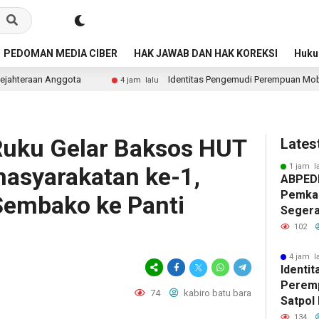
PEDOMAN MEDIA CIBER
HAK JAWAB DAN HAK KOREKSI
Huk
a
Identitas Pengemudi Perempuan Mobil Dinas Satpol PP 
4 jam lalu
Ruku Gelar Baksos HUT
Lates
1 jam l
masyarakatan ke-1,
ABPED
Pemkab
Sembako ke Panti
Segera
Perpan
102
Jabata
Kepast
4 jam l
Identi
Keseja
Peremp
74
kabiro batu bara
Satpol
Publik 
134