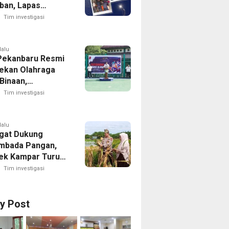
iban, Lapas
ika Rumbai Gelar
Tim investigasi
utin Blok Hunian
lalu
Pekanbaru Resmi
ekan Olahraga
Binaan,
kan HUT RI Ke-81
Tim investigasi
lalu
gat Dukung
mbada Pangan,
ek Kampar Turun
ng Panen Jagung
Tim investigasi
dayan
ry Post