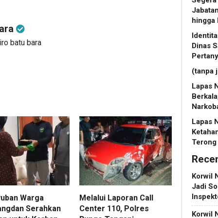
Jabatan
hingga
bara
Identi
iro batu bara
Dinas S
Pertan
(tanpa 
Lapas N
Berkala
Narkob
Lapas 
Ketaha
Terong
Rece
Korwil 
Jadi So
Inspek
uban Warga
Melalui Laporan Call
angdan Serahkan
Center 110, Polres
Korwil 