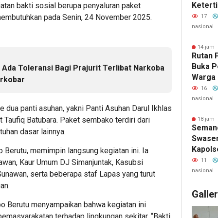
Ketert
tan bakti sosial berupa penyaluran paket
Narkot
embutuhkan pada Senin, 24 November 2025.
17
Razia R
nasional
14 jam 
Rutan 
Buka P
 Ada Toleransi Bagi Prajurit Terlibat Narkoba
Warga 
rkobar
Semara
16
nasional
e dua panti asuhan, yakni Panti Asuhan Darul Ikhlas
 Taufiq Batubara. Paket sembako terdiri dari
18 jam 
Seman
tuhan dasar lainnya.
Swase
Kapols
Berutu, memimpin langsung kegiatan ini. Ia
Langsu
11
iawan, Kaur Umum DJ Simanjuntak, Kasubsi
Di Sen
nasional
 Gunawan, serta beberapa staf Lapas yang turut
an.
Galle
o Berutu menyampaikan bahwa kegiatan ini
pemasyarakatan terhadap lingkungan sekitar. “Bakti