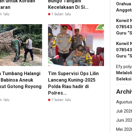
an untuk Korban
Bungo Tangani
Orahua
aran
Kecelakaan Di Si...
Anggot
n lalu
1 bulan lalu
Korwil 
078543 
Guru “
Korwil 
078543 
Guru “
Efy pol
Melalol
 Tumbang Halangi
Tim Supervisi Ops Lilin
Seleks
, Babinsa Aneuk
Lancang Kuning-2025
Ikut Gotong Royong
Polda Riau hadir di
Archi
.
Polres...
n lalu
7 bulan lalu
Agustus
Juli 202
Juni 20
Mei 202