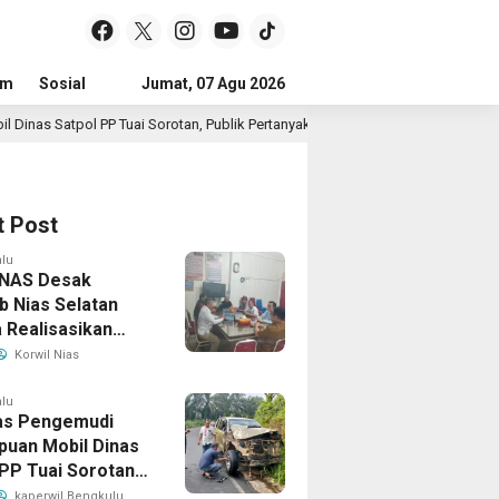
um
Sosial
Pendidikan
Jumat, 07 Agu 2026
Politik
Serba-serbi
Peristiwa
Tuai Sorotan, Publik Pertanyakan Izin Penggunaan
14 jam lalu
t Post
alu
NAS Desak
 Nias Selatan
 Realisasikan
jangan Masa
Korwil Nias
n BPD, Soroti
ian Hukum hingga
alu
tas Pengemudi
hteraan Anggota
uan Mobil Dinas
 PP Tuai Sorotan,
Pertanyakan Izin
kaperwil Bengkulu