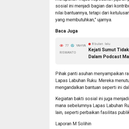
sosial ini menjadi bagian dari kontri
nilai bantuannya, tetapi dari ketulus
yang membutuhkan,” ujarnya.
Baca Juga
8 bulan lalu
77
YAHYA
Kejati Sumut Tidak
RISWANTO
Dalam Podcast Ma
Pihak panti asuhan menyampaikan ras
Lapas Labuhan Ruku. Mereka menutu
mengandalkan bantuan seperti ini da
Kegiatan bakti sosial ini juga menjad
mana sebelumnya Lapas Labuhan Ruk
lain, seperti perbaikan fasilitas publ
Laporan M Solihin