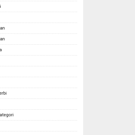
i
tan
kan
a
erbi
ategori