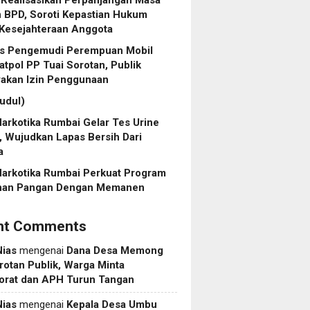
 BPD, Soroti Kepastian Hukum
 Kesejahteraan Anggota
tas Pengemudi Perempuan Mobil
atpol PP Tuai Sorotan, Publik
yakan Izin Penggunaan
judul)
arkotika Rumbai Gelar Tes Urine
, Wujudkan Lapas Bersih Dari
a
Narkotika Rumbai Perkuat Program
nan Pangan Dengan Memanen
nt Comments
Nias
mengenai
Dana Desa Memong
rotan Publik, Warga Minta
torat dan APH Turun Tangan
Nias
mengenai
Kepala Desa Umbu