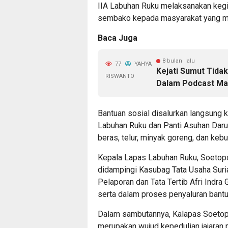
IIA Labuhan Ruku melaksanakan kegia
sembako kepada masyarakat yang m
Baca Juga
8 bulan lalu
77
YAHYA
Kejati Sumut Tidak
RISWANTO
Dalam Podcast Ma
Bantuan sosial disalurkan langsung k
Labuhan Ruku dan Panti Asuhan Darut
beras, telur, minyak goreng, dan kebu
Kepala Lapas Labuhan Ruku, Soetopo 
didampingi Kasubag Tata Usaha Sur
Pelaporan dan Tata Tertib Afri Indra
serta dalam proses penyaluran bantu
Dalam sambutannya, Kalapas Soetop
merupakan wujud kepedulian jajaran 