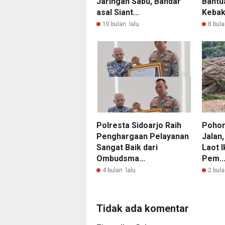
Jaringan Sabu, Bandar
Bantu
asal Siant...
Kebak
10 bulan lalu
8 bula
Polresta Sidoarjo Raih
Pohon
Penghargaan Pelayanan
Jalan
Sangat Baik dari
Laot 
Ombudsma...
Pem..
4 bulan lalu
2 bula
Tidak ada komentar