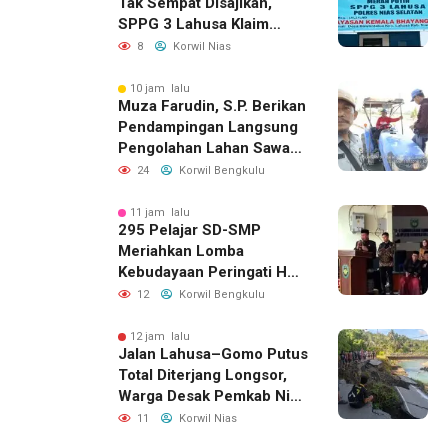
Tak Sempat Disajikan,
SPPG 3 Lahusa Klaim
Langsung Ganti dan
8
Korwil Nias
Perketat Pengawasan
10 jam lalu
Muza Farudin, S.P. Berikan
Pendampingan Langsung
Pengolahan Lahan Sawah
di Seginim
24
Korwil Bengkulu
11 jam lalu
295 Pelajar SD-SMP
Meriahkan Lomba
Kebudayaan Peringati HUT
RI Ke-81 di Bengkulu
12
Korwil Bengkulu
Selatan
12 jam lalu
Jalan Lahusa–Gomo Putus
Total Diterjang Longsor,
Warga Desak Pemkab Nias
Selatan Bergerak Cepat
11
Korwil Nias