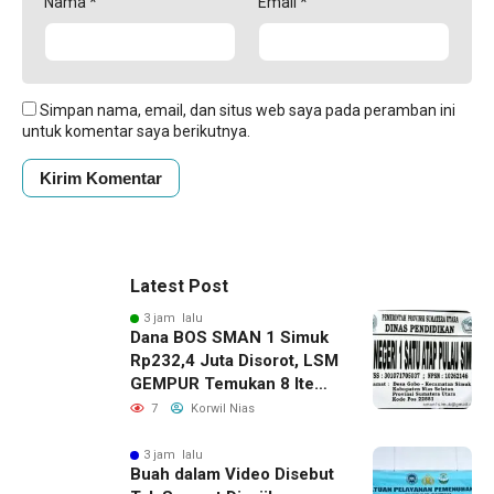
Nama
*
Email
*
Simpan nama, email, dan situs web saya pada peramban ini
untuk komentar saya berikutnya.
Latest Post
3 jam lalu
Dana BOS SMAN 1 Simuk
Rp232,4 Juta Disorot, LSM
GEMPUR Temukan 8 Item
Aset Rp65 Juta Diduga
7
Korwil Nias
Tak Tercatat
3 jam lalu
Buah dalam Video Disebut