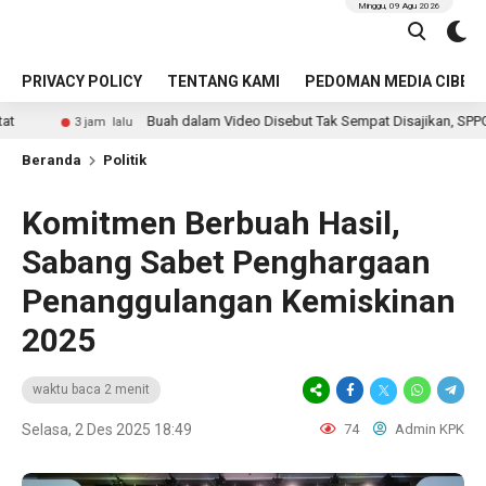
Minggu, 09 Agu 2026
PRIVACY POLICY
TENTANG KAMI
PEDOMAN MEDIA CIBER
Buah dalam Video Disebut Tak Sempat Disajikan, SPPG 3 Lahusa Klai
m lalu
Beranda
Politik
Komitmen Berbuah Hasil,
Sabang Sabet Penghargaan
Penanggulangan Kemiskinan
2025
waktu baca 2 menit
Selasa, 2 Des 2025 18:49
74
Admin KPK