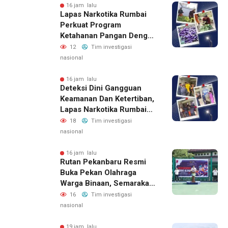
16 jam lalu
Lapas Narkotika Rumbai
Perkuat Program
Ketahanan Pangan Dengan
Memanen Terong
12
Tim investigasi
nasional
16 jam lalu
Deteksi Dini Gangguan
Keamanan Dan Ketertiban,
Lapas Narkotika Rumbai
Gelar Razia Rutin Blok
18
Tim investigasi
Hunian
nasional
16 jam lalu
Rutan Pekanbaru Resmi
Buka Pekan Olahraga
Warga Binaan, Semarakan
HUT RI Ke-81
16
Tim investigasi
nasional
19 jam lalu