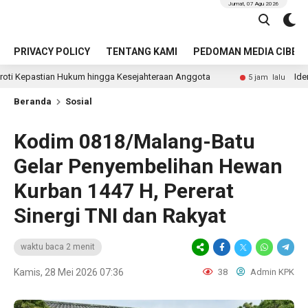
Jumat, 07 Agu 2026
PRIVACY POLICY
TENTANG KAMI
PEDOMAN MEDIA CIBER
 Hukum hingga Kesejahteraan Anggota
Identitas Pengemu
5 jam lalu
Beranda
Sosial
Kodim 0818/Malang-Batu
Gelar Penyembelihan Hewan
Kurban 1447 H, Pererat
Sinergi TNI dan Rakyat
waktu baca 2 menit
Kamis, 28 Mei 2026 07:36
38
Admin KPK