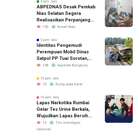
3 jam lalu
ABPEDNAS Desak Pemkab
Nias Selatan Segera
Realisasikan Perpanjangan
Masa Jabatan BPD, Soroti
130
Korwil Nias
Kepastian Hukum hingga
Kesejahteraan Anggota
5 jam lalu
Identitas Pengemudi
Perempuan Mobil Dinas
Satpol PP Tuai Sorotan,
Publik Pertanyakan Izin
138
kaperwil Bengkulu
Penggunaan
15 jam lalu
73
Korlip jawa barat
16 jam lalu
Lapas Narkotika Rumbai
Gelar Tes Urine Berkala,
Wujudkan Lapas Bersih
Dari Narkoba
13
Tim investigasi
nasional