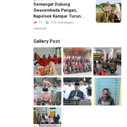
Semangat Dukung
Swasembada Pangan,
Kapolsek Kampar Turun
Langsung Panen Jagung
11
Tim investigasi
Di Sendayan
nasional
Gallery Post