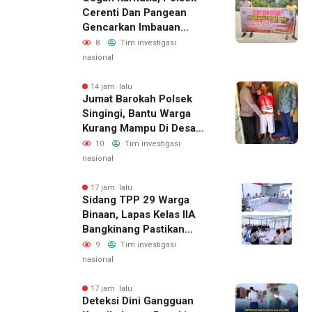
Cerenti Dan Pangean
Gencarkan Imbauan
Kepada Masyarakat
8
Tim investigasi
nasional
14 jam lalu
Jumat Barokah Polsek
Singingi, Bantu Warga
Kurang Mampu Di Desa
Sungai Kuning
10
Tim investigasi
nasional
17 jam lalu
Sidang TPP 29 Warga
Binaan, Lapas Kelas IIA
Bangkinang Pastikan
Layanan Integrasi Gratis
9
Tim investigasi
Dan Transparan
nasional
17 jam lalu
Deteksi Dini Gangguan