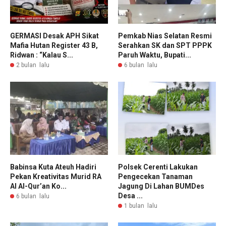
GERMASI Desak APH Sikat
Pemkab Nias Selatan Resmi
Mafia Hutan Register 43 B,
Serahkan SK dan SPT PPPK
Ridwan : “Kalau S...
Paruh Waktu, Bupati...
2 bulan lalu
6 bulan lalu
Babinsa Kuta Ateuh Hadiri
Polsek Cerenti Lakukan
Pekan Kreativitas Murid RA
Pengecekan Tanaman
Al Al-Qur’an Ko...
Jagung Di Lahan BUMDes
Desa ...
6 bulan lalu
1 bulan lalu