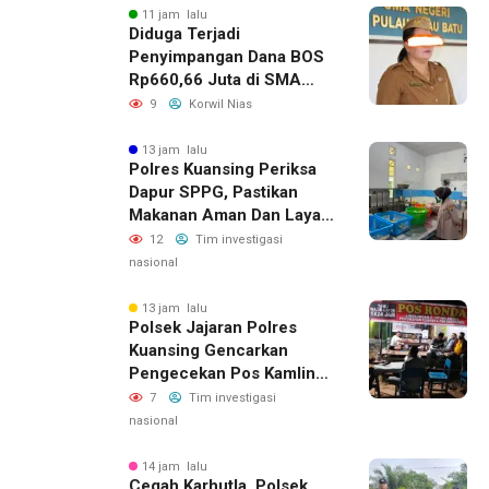
11 jam lalu
Diduga Terjadi
Penyimpangan Dana BOS
Rp660,66 Juta di SMA
Negeri 1 Pulau-Pulau
9
Korwil Nias
Batu, Sejumlah Pos
Belanja Bernilai Besar Jadi
13 jam lalu
Polres Kuansing Periksa
Sorotan; LSM GEMPUR
Dapur SPPG, Pastikan
Siapkan Laporan ke
Makanan Aman Dan Layak
Kejaksaan
Dikonsumsi
12
Tim investigasi
nasional
13 jam lalu
Polsek Jajaran Polres
Kuansing Gencarkan
Pengecekan Pos Kamling,
Kapolres Ajak Warga Aktif
7
Tim investigasi
Jaga Keamanan
nasional
Lingkungan
14 jam lalu
Cegah Karhutla, Polsek