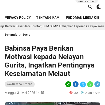
Sabtu, 08 Agu 2026
PRIVACY POLICY
TENTANG KAMI
PEDOMAN MEDIA CIBER
esar Jadi Sorotan; LSM GEMPUR Siapkan Laporan ke Kejaksaan
13 jam 
Beranda
Sosial
Babinsa Paya Berikan
Motivasi kepada Nelayan
Gurita, Ingatkan Pentingnya
Keselamatan Melaut
waktu baca 2 menit
Minggu, 31 Mei 2026 14:45
30
Admin KPK