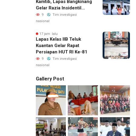
Kamtib, Lapas Bangkinang
Gelar Razia Insidentil
Menuju Zero Halinar
9
Tim investigasi
nasional
17 jam lalu
Lapas Kelas IIB Teluk
Kuantan Gelar Rapat
Persiapan HUT RI Ke-81
9
Tim investigasi
nasional
Gallery Post